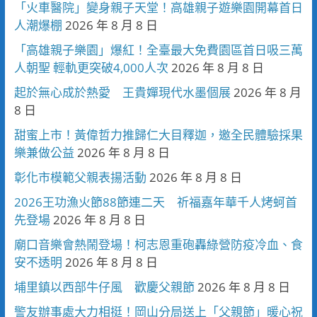
「火車醫院」變身親子天堂！高雄親子遊樂園開幕首日
人潮爆棚
2026 年 8 月 8 日
「高雄親子樂園」爆紅！全臺最大免費園區首日吸三萬
人朝聖 輕軌更突破4,000人次
2026 年 8 月 8 日
起於無心成於熱愛 王貴嬋現代水墨個展
2026 年 8 月
8 日
甜蜜上市！黃偉哲力推歸仁大目釋迦，邀全民體驗採果
樂兼做公益
2026 年 8 月 8 日
彰化市模範父親表揚活動
2026 年 8 月 8 日
2026王功漁火節88節連二天 祈福嘉年華千人烤蚵首
先登場
2026 年 8 月 8 日
廟口音樂會熱鬧登場！柯志恩重砲轟綠營防疫冷血、食
安不透明
2026 年 8 月 8 日
埔里鎮以西部牛仔風 歡慶父親節
2026 年 8 月 8 日
警友辦事處大力相挺！岡山分局送上「父親節」暖心祝