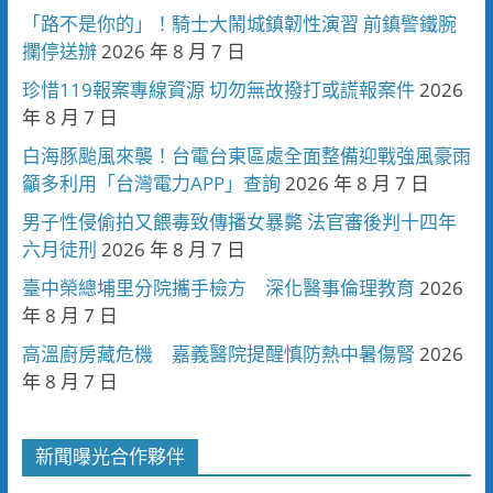
「路不是你的」！騎士大鬧城鎮韌性演習 前鎮警鐵腕
攔停送辦
2026 年 8 月 7 日
珍惜119報案專線資源 切勿無故撥打或謊報案件
2026
年 8 月 7 日
白海豚颱風來襲！台電台東區處全面整備迎戰強風豪雨
籲多利用「台灣電力APP」查詢
2026 年 8 月 7 日
男子性侵偷拍又餵毒致傳播女暴斃 法官審後判十四年
六月徒刑
2026 年 8 月 7 日
臺中榮總埔里分院攜手檢方 深化醫事倫理教育
2026
年 8 月 7 日
高溫廚房藏危機 嘉義醫院提醒慎防熱中暑傷腎
2026
年 8 月 7 日
新聞曝光合作夥伴