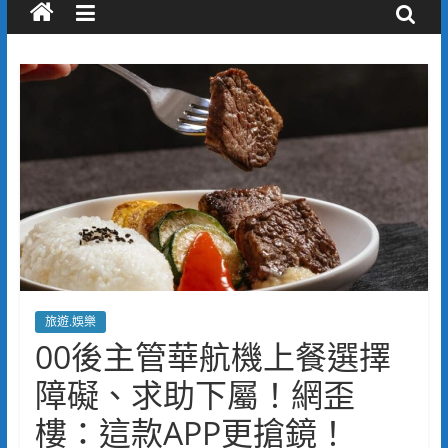
旅遊.娛樂
00後主管華航機上餐選擇
障礙、求助下屬！網歪
樓：這款APP更搶鏡！