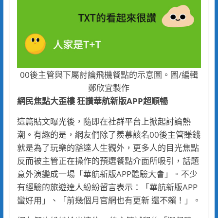
00後主管與下屬討論飛機餐點的示意圖。圖/編輯
鄭欣宜製作
網民焦點大歪樓
狂讚華航新版APP
超順暢
這篇貼文曝光後，隨即在社群平台上掀起討論熱
潮。有趣的是，網友們除了羨慕該名00後主管賺錢
就是為了玩樂的豁達人生觀外，更多人的目光焦點
反而被主管正在操作的預選餐點介面所吸引，話題
意外演變成一場「華航新版APP體驗大會」。不少
有經驗的旅遊達人紛紛留言表示：「華航新版APP
蠻好用」、「前幾個月官網也有更新 還不賴！」。