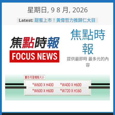
Skip
星期日, 9 8 月, 2026
to
content
Latest:
甜蜜上市！黃偉哲力推歸仁大目
釋迦，邀全民體驗採果樂兼做公
焦點時
益
臺鐵高雄機廠變身全台最大免費
樂園 陳其邁:保存百年產業記
報
憶！
「火車醫院」變身親子天堂！高
雄親子遊樂園開幕首日人潮爆棚
提供最即時 最多元的內
「高雄親子樂園」爆紅！全臺最
容
大免費園區首日吸三萬人朝聖
輕軌更突破4,000人次
起於無心成於熱愛 王貴嬋現代
水墨個展