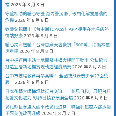
福
2026 年 8 月 8 日
守望相助的暖心守護 湖內警消聯手破門化解獨居翁的
危機
2026 年 8 月 8 日
歡慶父親節！《台中通TCPASS》APP 攜手在地名店熱
情端好康
2026 年 8 月 8 日
暖心跨海送暖！台灣首廟天壇豪捐「300萬」助熊本震
災重建
2026 年 8 月 8 日
台中捷運南屯站土地開發共構大樓開工動土 公私協力
打造宜居新地標實現軌道經濟願景
2026 年 8 月 8 日
台中市技職教育再攀高峰！ 全國技能競賽勇奪23面獎
牌
2026 年 8 月 8 日
日本花藝大師梅垣稔抵台交流 「花見日和」展現台日
花藝文化魅力 8月8日精彩展演登場
2026 年 8 月 8 日
彰化縣長參選人魏平政彰化造勢 喊福利超越六都承接
王惠美施政再升級
2026 年 8 月 7 日