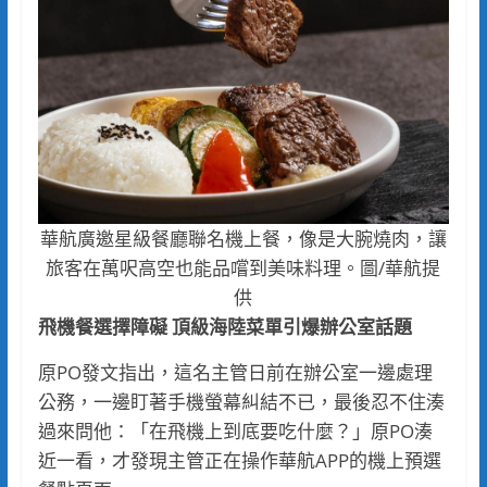
華航廣邀星級餐廳聯名機上餐，像是大腕燒肉，讓
旅客在萬呎高空也能品嚐到美味料理。圖/華航提
供
飛機餐選擇障礙
頂級海陸菜單引爆辦公室話題
原PO發文指出，這名主管日前在辦公室一邊處理
公務，一邊盯著手機螢幕糾結不已，最後忍不住湊
過來問他：「在飛機上到底要吃什麼？」原PO湊
近一看，才發現主管正在操作華航APP的機上預選