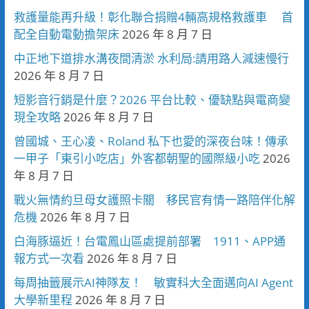
救護量能再升級！彰化聯合捐贈4輛高規格救護車 首
配全自動電動擔架床
2026 年 8 月 7 日
中正地下道排水溝夜間清淤 水利局:請用路人減速慢行
2026 年 8 月 7 日
短影音行銷是什麼？2026 平台比較、優缺點與電商變
現全攻略
2026 年 8 月 7 日
曾國城、王心凌、Roland 私下也愛的深夜台味！傳承
一甲子「東引小吃店」外客都朝聖的國際級小吃
2026
年 8 月 7 日
戰火無情約旦母女護照卡關 移民官有情一路陪伴化解
危機
2026 年 8 月 7 日
白海豚逼近！台電鳳山區處提前部署 1911、APP通
報方式一次看
2026 年 8 月 7 日
每周抽籤展示AI神隊友！ 敏實科大全面邁向AI Agent
大學新里程
2026 年 8 月 7 日