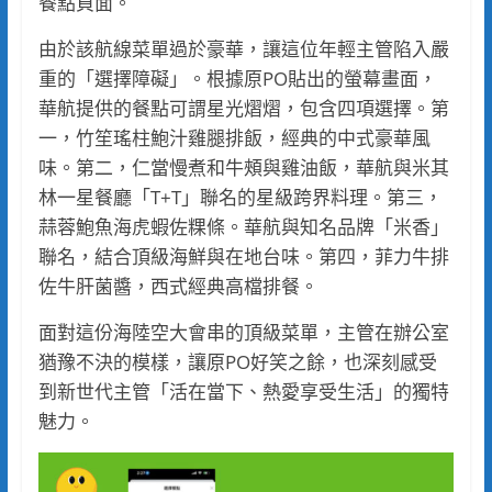
餐點頁面。
由於該航線菜單過於豪華，讓這位年輕主管陷入嚴
重的「選擇障礙」。根據原PO貼出的螢幕畫面，
華航提供的餐點可謂星光熠熠，包含四項選擇。第
一，竹笙瑤柱鮑汁雞腿排飯，經典的中式豪華風
味。第二，仁當慢煮和牛頰與雞油飯，華航與米其
林一星餐廳「T+T」聯名的星級跨界料理。第三，
蒜蓉鮑魚海虎蝦佐粿條。華航與知名品牌「米香」
聯名，結合頂級海鮮與在地台味。第四，菲力牛排
佐牛肝菌醬，西式經典高檔排餐。
面對這份海陸空大會串的頂級菜單，主管在辦公室
猶豫不決的模樣，讓原PO好笑之餘，也深刻感受
到新世代主管「活在當下、熱愛享受生活」的獨特
魅力。