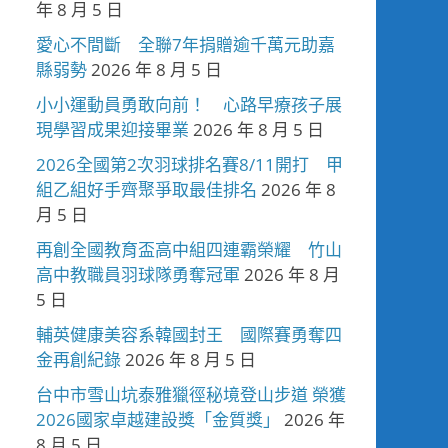
年 8 月 5 日
愛心不間斷 全聯7年捐贈逾千萬元助嘉
縣弱勢
2026 年 8 月 5 日
小小運動員勇敢向前！ 心路早療孩子展
現學習成果迎接畢業
2026 年 8 月 5 日
2026全國第2次羽球排名賽8/11開打 甲
組乙組好手齊聚爭取最佳排名
2026 年 8
月 5 日
再創全國教育盃高中組四連霸榮耀 竹山
高中教職員羽球隊勇奪冠軍
2026 年 8 月
5 日
輔英健康美容系韓國封王 國際賽勇奪四
金再創紀錄
2026 年 8 月 5 日
台中市雪山坑泰雅獵徑秘境登山步道 榮獲
2026國家卓越建設獎「金質獎」
2026 年
8 月 5 日