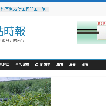
橋科匝道52億工程開工 陳
：打造高雄半導體S廊帶交
脈
水利局推水保闖關活動 親
點時報
走學防災拿好禮
80週年推首款品牌IP「角
 方糖變身萌角色重啟糖業
 最多元的內容
新故事
轉七接」水湳轉運中心交通
門 台中四大轉運中心啟
向智慧新里程
蒲遷村穩步推進 安置地道
教.健康
生活.消費
產.經.商業
.體育
專題
國際
型116年啟動配地