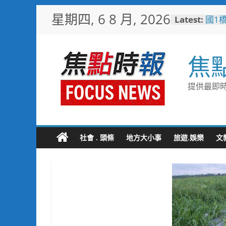
Skip
星期四, 6 8 月, 2026
Latest:
國1
to
其邁
content
通命
高雄
焦
子健
台糖
糖」
提供最即時
文化
「七
任意
用邁
大林
社會 . 頭條
地方大小事
旅遊.娛樂
文
路成