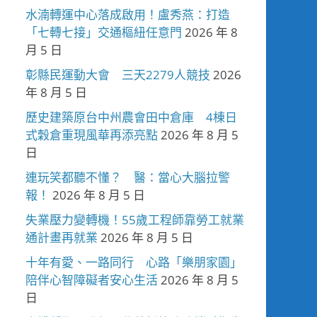
水湳轉運中心落成啟用！盧秀燕：打造
「七轉七接」交通樞紐任意門
2026 年 8
月 5 日
彰縣民運動大會 三天2279人競技
2026
年 8 月 5 日
歷史建築原台中州農會田中倉庫 4棟日
式穀倉重現風華再添亮點
2026 年 8 月 5
日
連玩笑都聽不懂？ 醫：當心大腦拉警
報！
2026 年 8 月 5 日
失業壓力變轉機！55歲工程師靠勞工就業
通計畫再就業
2026 年 8 月 5 日
十年有愛、一路同行 心路「樂朋家園」
陪伴心智障礙者安心生活
2026 年 8 月 5
日