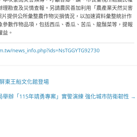
辦理勘查及災情查報。另請農民善加利用「農產業天然災害
損照片提供公所彙整農作物災損情況，以加速資料彙整統計作
象參數作物品項，包括西瓜、香瓜、苦瓜、龍鬚菜等，提報
權益。
.com.tw/news_info.php?ids=NsTGGYTG92730
0屏東王船文化館登場
局舉辦「115年靖勇專案」實警演練 強化城市防衛韌性
→