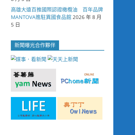
高雄大遠百推國際認證橄欖油 百年品牌
MANTOVA進駐異國食品館
2026 年 8 月
5 日
新聞曝光合作夥伴