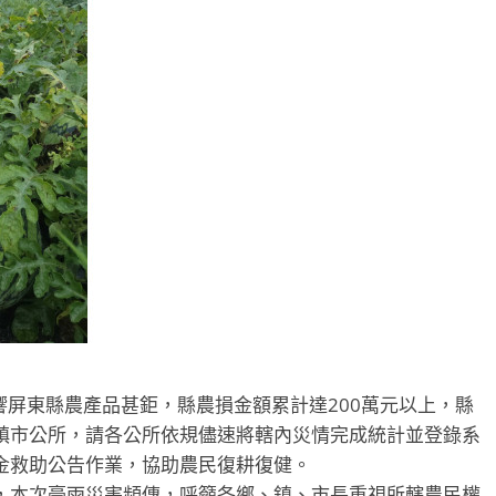
影響屏東縣農產品甚鉅，縣農損金額累計達200萬元以上，縣
鎮市公所，請各公所依規儘速將轄內災情完成統計並登錄系
金救助公告作業，協助農民復耕復健。
本次豪雨災害頻傳，呼籲各鄉、鎮、市長重視所轄農民權