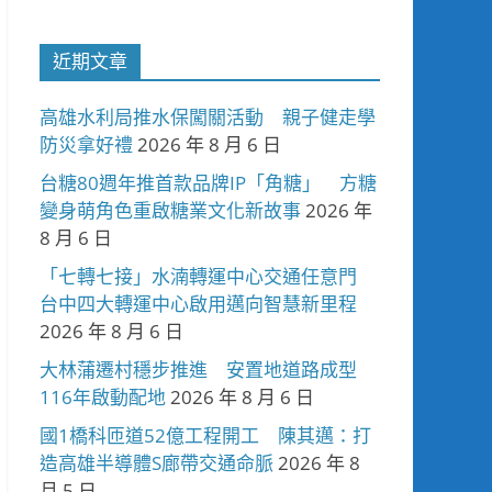
近期文章
高雄水利局推水保闖關活動 親子健走學
防災拿好禮
2026 年 8 月 6 日
台糖80週年推首款品牌IP「角糖」 方糖
變身萌角色重啟糖業文化新故事
2026 年
8 月 6 日
「七轉七接」水湳轉運中心交通任意門
台中四大轉運中心啟用邁向智慧新里程
2026 年 8 月 6 日
大林蒲遷村穩步推進 安置地道路成型
116年啟動配地
2026 年 8 月 6 日
國1橋科匝道52億工程開工 陳其邁：打
造高雄半導體S廊帶交通命脈
2026 年 8
月 5 日