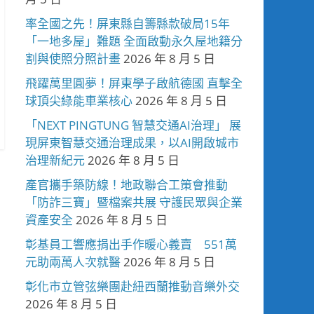
率全國之先！屏東縣自籌縣款破局15年
「一地多屋」難題 全面啟動永久屋地籍分
割與使照分照計畫
2026 年 8 月 5 日
飛躍萬里圓夢！屏東學子啟航德國 直擊全
球頂尖綠能車業核心
2026 年 8 月 5 日
「NEXT PINGTUNG 智慧交通AI治理」 展
現屏東智慧交通治理成果，以AI開啟城市
治理新紀元
2026 年 8 月 5 日
產官攜手築防線！地政聯合工策會推動
「防詐三寶」暨檔案共展 守護民眾與企業
資產安全
2026 年 8 月 5 日
彰基員工響應捐出手作暖心義賣 551萬
元助兩萬人次就醫
2026 年 8 月 5 日
彰化市立管弦樂團赴紐西蘭推動音樂外交
2026 年 8 月 5 日