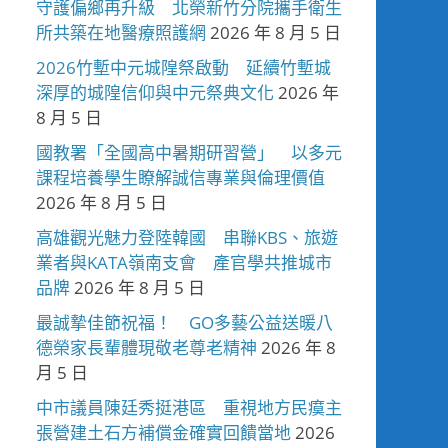
守護偏鄉再升級 北榮新竹分院攜手衛生
所共築在地醫療照護網
2026 年 8 月 5 日
2026竹塹中元城隍祭啟動 延續竹塹城
深厚的城隍信仰與中元祭典文化
2026 年
8 月 5 日
國教署「全國高中暑期研習營」 以多元
課程培養學生瞭解誠信專業與倫理價值
2026 年 8 月 5 日
高雄觀光魅力登陸韓國 串聯KBS、旅遊
業者與KATA嶺南支會 產官學共推城市
品牌
2026 年 8 月 5 日
最誠摯佳節祝福！ GO多藝公益送暖八
德榮家長輩體現敬老尊老精神
2026 年 8
月 5 日
中市議員陳廷秀挺港區 重視地方民瘼主
張營建土石方補償金確實回饋當地
2026