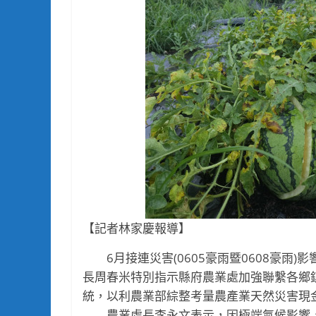
【記者林家慶報導】
6月接連災害(0605豪雨暨0608豪雨)
長周春米特別指示縣府農業處加強聯繫各鄉
統，以利農業部綜整考量農產業天然災害現
農業處長李永文表示，因極端氣候影響，