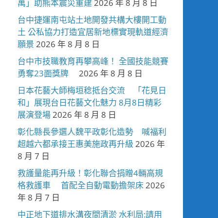
萬」助熊本震災重建
2026 年 8 月 8 日
台中捷運南屯站土地開發共構大樓開工動
土 公私協力打造宜居新地標實現軌道經濟
願景
2026 年 8 月 8 日
台中市技職教育再攀高峰！ 全國技能競賽
勇奪23面獎牌
2026 年 8 月 8 日
日本花藝大師梅垣稔抵台交流 「花見日
和」展現台日花藝文化魅力 8月8日精彩
展演登場
2026 年 8 月 8 日
彰化縣長參選人魏平政彰化造勢 喊福利
超越六都承接王惠美施政再升級
2026 年
8 月 7 日
救護量能再升級！彰化聯合捐贈4輛高規
格救護車 首配全自動電動擔架床
2026
年 8 月 7 日
中正地下道排水溝夜間清淤 水利局:請用