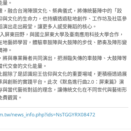
能量。
，融合台灣陣頭文化、祭典儀式，將傳統藝陣中的「跤
仰與文化的生命力，也持續透過駐地創作、工作坊及社區參
蹈演出走出殿堂，讓更多人感受舞蹈的核心。
入屏東田野，與國立屏東大學及臺南應用科技大學合作，
在地藝師學習，體驗車鼓陣與大鼓陣的步伐、節奏及陣形變
精神。
將與專業舞者共同演出，把瀕臨失傳的車鼓陣、大鼓陣等
當代交會的文化能量。
館除了是認識迎王信仰與文化的重要場域，更積極透過展
與創新的實踐平台。此次《默島進行曲2.0：屏東篇》演
存與當代藝術對話的理念，讓傳統文化在不同世代與藝術形
免費觀賞。
.com.tw/news_info.php?ids=NsTGGYRX08472