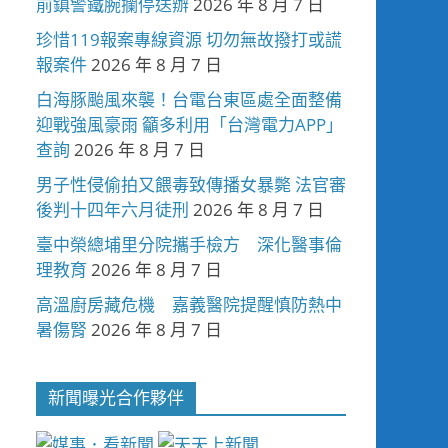
前鎮警鐵腕攔停送辦
2026 年 8 月 7 日
珍惜119報案專線資源 切勿無故撥打或謊
報案件
2026 年 8 月 7 日
白海豚颱風來襲！台電台東區處全面整備
迎戰強風豪雨 籲多利用「台灣電力APP」
查詢
2026 年 8 月 7 日
男子性侵偷拍又餵毒致傳播女暴斃 法官審
後判十四年六月徒刑
2026 年 8 月 7 日
臺中榮總埔里分院攜手檢方 深化醫事倫
理教育
2026 年 8 月 7 日
高溫廚房藏危機 嘉義醫院提醒慎防熱中
暑傷腎
2026 年 8 月 7 日
新聞曝光合作夥伴