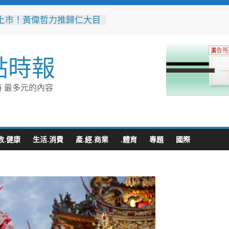
上市！黃偉哲力推歸仁大目
，邀全民體驗採果樂兼做公
高雄機廠變身全台最大免費
點時報
 陳其邁:保存百年產業記
車醫院」變身親子天堂！高
 最多元的內容
子遊樂園開幕首日人潮爆棚
雄親子樂園」爆紅！全臺最
費園區首日吸三萬人朝聖
突破4,000人次
無心成於熱愛 王貴嬋現代
教.健康
生活.消費
產.經.商業
.體育
專題
國際
個展