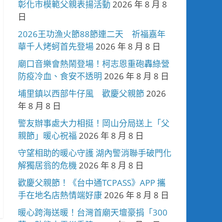
彰化市模範父親表揚活動
2026 年 8 月 8
日
2026王功漁火節88節連二天 祈福嘉年
華千人烤蚵首先登場
2026 年 8 月 8 日
廟口音樂會熱鬧登場！柯志恩重砲轟綠營
防疫冷血、食安不透明
2026 年 8 月 8 日
埔里鎮以西部牛仔風 歡慶父親節
2026
年 8 月 8 日
警友辦事處大力相挺！岡山分局送上「父
親節」暖心祝福
2026 年 8 月 8 日
守望相助的暖心守護 湖內警消聯手破門化
解獨居翁的危機
2026 年 8 月 8 日
歡慶父親節！《台中通TCPASS》APP 攜
手在地名店熱情端好康
2026 年 8 月 8 日
暖心跨海送暖！台灣首廟天壇豪捐「300