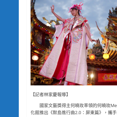
【記者林家慶報導】
國家文藝獎得主何曉玫率領的何曉玫Meima
化館推出《默島進行曲2.0：屏東篇》，攜