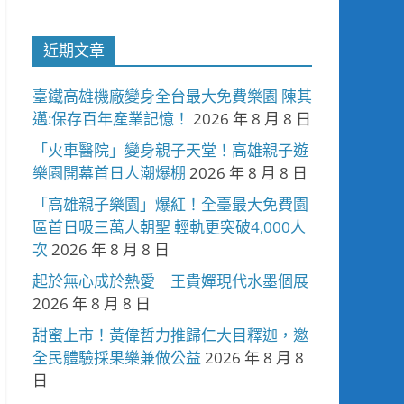
近期文章
臺鐵高雄機廠變身全台最大免費樂園 陳其
邁:保存百年產業記憶！
2026 年 8 月 8 日
「火車醫院」變身親子天堂！高雄親子遊
樂園開幕首日人潮爆棚
2026 年 8 月 8 日
「高雄親子樂園」爆紅！全臺最大免費園
區首日吸三萬人朝聖 輕軌更突破4,000人
次
2026 年 8 月 8 日
起於無心成於熱愛 王貴嬋現代水墨個展
2026 年 8 月 8 日
甜蜜上市！黃偉哲力推歸仁大目釋迦，邀
全民體驗採果樂兼做公益
2026 年 8 月 8
日