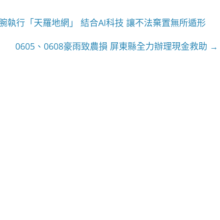
執行「天羅地網」 結合AI科技 讓不法棄置無所遁形
0605、0608豪雨致農損 屏東縣全力辦理現金救助
→