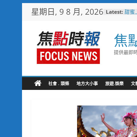
Skip
星期日, 9 8 月, 2026
Latest:
甜蜜
to
釋迦
content
益
臺鐵
焦
樂園
憶！
「火
提供最即時
雄親
「高
大免
輕軌更
起於
社會 . 頭條
地方大小事
旅遊.娛樂
文
水墨