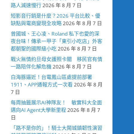
路人減速慢行
2026 年 8 月 7 日
短影音行銷是什麼？2026 平台比較、優
缺點與電商變現全攻略
2026 年 8 月 7 日
曾國城、王心凌、Roland 私下也愛的深
夜台味！傳承一甲子「東引小吃店」外客
都朝聖的國際級小吃
2026 年 8 月 7 日
戰火無情約旦母女護照卡關 移民官有情
一路陪伴化解危機
2026 年 8 月 7 日
白海豚逼近！台電鳳山區處提前部署
1911、APP通報方式一次看
2026 年 8 月
7 日
每周抽籤展示AI神隊友！ 敏實科大全面
邁向AI Agent大學新里程
2026 年 8 月 7
日
「路不是你的」！騎士大鬧城鎮韌性演習