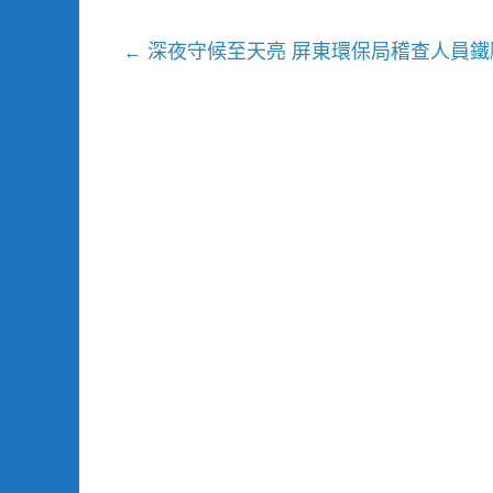
深夜守候至天亮 屏東環保局稽查人員鐵腕
←