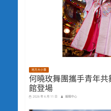
地方大小事
何曉玫舞團攜手青年共舞
館登場
2026 年 6 月 11 日
編輯中心