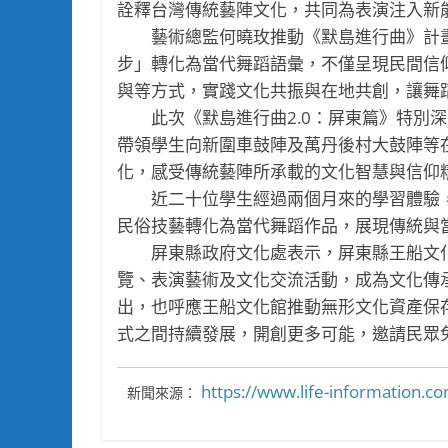
詮釋台灣傳統藝陣文化，共同為表演注入新
藝術總監何曉玫推動《默島進行曲》計畫
步」轉化為當代舞蹈語彙，不僅呈現民間信
與等方式，實踐文化共振與在地共創，讓舞
此次《默島進行曲2.0：屏東篇》特別深
帶領學生向新圍車鼓陣及萬丹後村大鼓陣等
化，感受傳統藝陣所承載的文化智慧與信仰
近二十位學生經過兩個月來的學習體驗，
民俗技藝轉化為當代舞蹈作品，展現傳統與
屏東縣政府文化處表示，屏東縣王船文化
覽、表演藝術及文化交流活動，成為文化傳承
出，也呼應王船文化館推動無形文化資產保
式之間持續發展，開創更多可能，邀請民眾
https://www.life-information
新聞來源：