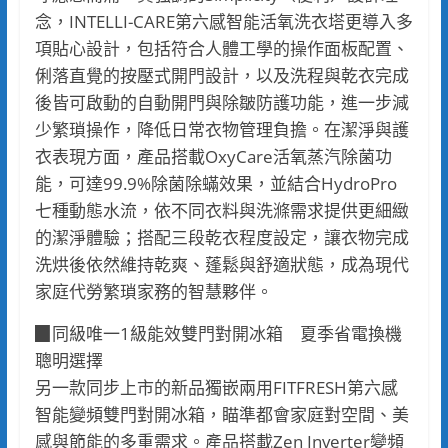
念，INTELLI-CARE第六感智能活氧洗衣塔更導入多
項貼心設計，包括符合人體工學的操作面板配置、
俐落直覺的按壓式開門設計，以及洗程與乾衣完成
後皆可啟動的自動開門與除皺防護功能，進一步減
少繁瑣操作，降低日常衣物管理負擔。在潔淨與護
衣表現方面，產品搭載OxyCare活氧蒸汽除菌功
能，可達99.9%除菌除蟎效果，並結合HydroPro
七種動態水流，依不同衣料與洗滌需求提供更細緻
的潔淨體驗；搭配三段乾衣程度設定，讓衣物完成
洗烘後依然維持乾爽、蓬鬆與舒適狀態，成為現代
家庭代勞繁瑣家務的智慧夥伴。
▉同級唯一1級能效雙門對開冰箱 夏季省電換機
聰明選擇
另一款同步上市的新品獨嵌兩用FITFRESH第六感
智能變頻雙門對開冰箱，瞄準都會家庭對空間、美
感與節能的多重需求。產品搭載Zen Inverter變頻