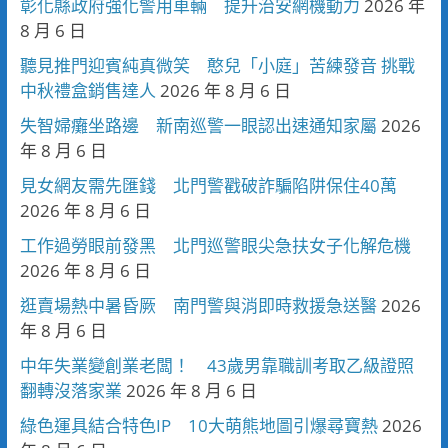
彰化縣政府強化警用車輛 提升治安網機動力
2026 年
8 月 6 日
聽見推門迎賓純真微笑 憨兒「小庭」苦練發音 挑戰
中秋禮盒銷售達人
2026 年 8 月 6 日
失智婦癱坐路邊 新南巡警一眼認出速通知家屬
2026
年 8 月 6 日
見女網友需先匯錢 北門警戳破詐騙陷阱保住40萬
2026 年 8 月 6 日
工作過勞眼前發黑 北門巡警眼尖急扶女子化解危機
2026 年 8 月 6 日
逛賣場熱中暑昏厥 南門警與消即時救援急送醫
2026
年 8 月 6 日
中年失業變創業老闆！ 43歲男靠職訓考取乙級證照
翻轉沒落家業
2026 年 8 月 6 日
綠色運具結合特色IP 10大萌熊地圖引爆尋寶熱
2026