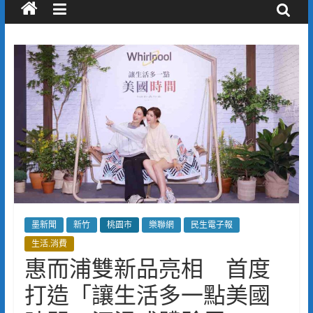
墨新聞
新竹
桃園市
樂聯網
民生電子報
生活.消費
惠而浦雙新品亮相 首度
打造「讓生活多一點美國