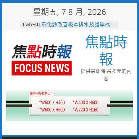
Skip
星期五, 7 8 月, 2026
to
content
Latest:
彰化縣改善板本排水及護岸橋
梁 解決大村、秀水淹水問題
焦點時
小米之家進駐高雄義享時尚廣
場 父親節開幕祭三重超狂優惠
少子化時代的地方解方！彰化市
報
未婚聯誼6年促成10對佳偶
彰化縣長參選人魏平政率議員團
隊攜手造勢 盼翻轉彰化打造新
提供最即時 最多元的內
局
容
敲敲門讓愛傳進門 彰化縣獨居
老人訪查作業啟動