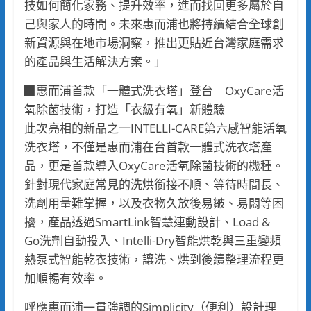
技如何簡化家務、提升效率，進而找回更多屬於自
己與家人的時間。未來惠而浦也將持續結合全球創
新資源與在地市場洞察，推出更貼近台灣家庭需求
的產品與生活解決方案。」
▉惠而浦首款「一體式洗衣塔」登台 OxyCare活
氧除菌技術，打造「衣級有氧」新體驗
此次亮相的新品之一INTELLI-CARE第六感智能活氧
洗衣塔，不僅是惠而浦在台首款一體式洗衣塔產
品，更是首款導入OxyCare活氧除菌技術的機種。
針對現代家庭常見的洗烘銜接不順、等待時間長、
洗劑用量難掌握，以及衣物久放後易皺、易悶等困
擾，產品透過SmartLink智慧連動設計、Load &
Go洗劑自動投入、Intelli-Dry智能烘乾與三重變頻
熱泵式智能乾衣技術，讓洗、烘到後續整理流程更
加順暢有效率。
呼應惠而浦一貫強調的Simplicity（便利）設計理