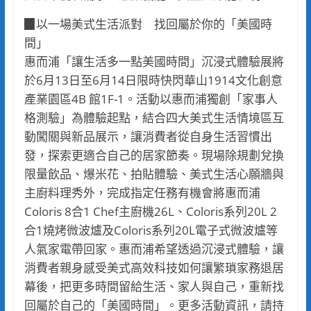
▉以一場美式生活派對 找回屬於你的「美國時
間」
惠而浦「讓生活多一點美國時間」沉浸式體驗展將
於6月13日至6月14日限時快閃華山1914文化創意
產業園區4B 館1F-1。活動以惠而浦獨創「家事人
格測驗」為體驗起點，結合四大美式生活情境區互
動闖關與新品展示，讓消費者從自身生活習慣出
發，探索更適合自己的居家節奏。現場除規劃兌換
限量飲品、爆米花、拍貼體驗、美式生活心願牆與
主廚料理秀外，完成指定任務有機會將惠而浦
Coloris 8合1 Chef主廚機26L、Coloris系列20L 2
合1燒烤微波爐及Coloris系列20L電子式微波爐等
人氣家電帶回家。惠而浦希望透過沉浸式體驗，讓
消費者親身感受美式高效科技如何讓繁瑣家務退居
幕後，把更多時間留給生活、家人與自己，重新找
回屬於自己的「美國時間」。更多活動資訊，請持