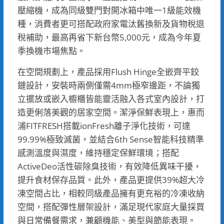
壓縮機，成為同級雙門對開冰箱中唯一1級能效機
種，消費者更可搭配政府家電汰舊換新及貨物稅退
稅補助，最高再省下新台幣5,000元，成為今年夏
季換機市場焦點。
在空間規劃上，產品採用Flush Hinge全嵌齊平鉸
鏈設計，安裝時兩側僅需4mm極窄邊距，不論獨
立擺放或嵌入櫥櫃皆能靈活融入各式室內設計，打
造更俐落美觀的居家空間。潔淨保鮮表現上，惠而
浦FITFRESH搭載ionFresh離子淨化技術，可達
99.99%極致滅菌，並結合6th Sense智能科技精準
感測溫度與濕度，維持穩定保鮮環境；搭配
ActiveDeo活性碳除臭技術，有效降低異味干擾，
提升食材保存品質。此外，產品更提供39%超大冷
凍空間占比，相較同級產品擁有更充裕的冷凍收納
空間，搭配彈性層架設計，滿足現代家庭大量採買
與日常備餐需求，兼顧機能、美型與節能表現。