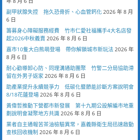
年 8 月 6 日
副甲狀腺失控 拖久恐骨折、心血管鈣化
2026 年 8 月
6 日
籌募身心障礙服務經費 竹市仁愛社福攜手4大名店發
起2026中秋義賣
2026 年 8 月 6 日
嘉市10隻大白熊萌登場 帶你解鎖城市新玩法
2026 年
8 月 6 日
耐心勸導卸心防、同理溝通助團聚 竹警二分局協助滯
留在外男子返家
2026 年 8 月 6 日
助產業提升永續競爭力 低碳化暨節能診斷方案說明會
8/18花蓮登場
2026 年 8 月 6 日
黃偉哲推動下營都市新發展 第十九期公設解編市地重
劃說明會凝聚地方共識
2026 年 8 月 6 日
業者自主通報苦茶油檢驗異常，嘉義縣衛生局迅速啟動
查核回收機制
2026 年 8 月 6 日