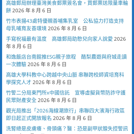
高雄郵局辦理臺灣美食郵票簽名會，買郵票送限量車輪
餅
2026 年 8 月 6 日
竹市表揚43處特優親善哺集乳室 公私協力打造支持
母乳哺育友善環境
2026 年 8 月 6 日
手寫祝福最有溫度 高雄郵局助憨兒向家人說愛
2026
年 8 月 6 日
和逸飯店台南館推ESG親子旅程 酪梨農遊與府城走讀
一次體驗
2026 年 8 月 6 日
高雄大學科教中心跨越中央山脈 串聯跨校師資培育科
學探究人才
2026 年 8 月 6 日
竹警二分局東門所x中國信託 宣導虛擬貨幣防詐守護
民眾財產安全
2026 年 8 月 6 日
觀光局推出「2026海線潮旅行」串聯四大濱海行政區
即日起正式開放報名
2026 年 8 月 6 日
洗腎總是皮膚癢、骨頭痛？醫：恐是副甲狀腺失控警訊