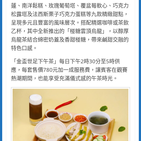
蓮、南洋鬆糕、玫瑰葡萄塔、覆盆莓軟心、巧克力
松露塔及法西斯栗子巧克力蛋糕等九款精緻甜點，
呈現多元且豐富的風味層次。搭配精選咖啡或茶飲
乙杯，其中全新推出的「椪糖雲頂烏龍」，以醇厚
烏龍茶結合綿密奶蓋及香甜椪糖，帶來鹹甜交融的
特色口感。
「金盃世足下午茶」每日下午2時30分至5時供
應，每套售價780元加一成服務費，讓賓客在觀賽
熱潮期間，也能享受充滿儀式感的午茶時光。