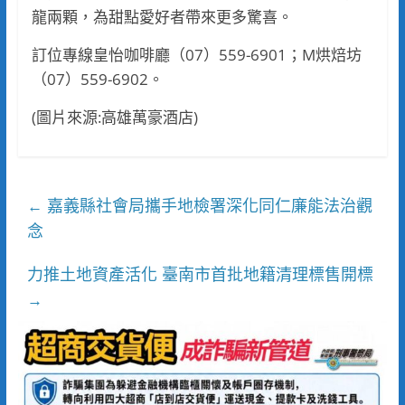
龍兩顆，為甜點愛好者帶來更多驚喜。
訂位專線皇怡咖啡廳（07）559-6901；M烘焙坊
（07）559-6902。
(圖片來源:高雄萬豪酒店)
嘉義縣社會局攜手地檢署深化同仁廉能法治觀
←
念
力推土地資產活化 臺南市首批地籍清理標售開標
→