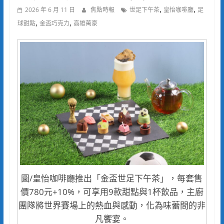
,
,
2026 年 6 月 11 日
焦點時報
世足下午茶
皇怡咖啡廳
足
,
,
球甜點
金盃巧克力
高雄萬豪
圖/皇怡咖啡廳推出「金盃世足下午茶」，每套售
價780元+10%，可享用9款甜點與1杯飲品，主廚
團隊將世界賽場上的熱血與感動，化為味蕾間的非
凡饗宴。