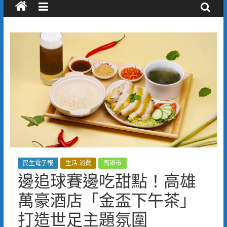
民生電子報
生活.消費
高雄市
邊追球賽邊吃甜點！高雄
萬豪酒店「金盃下午茶」
打造世足主題氛圍