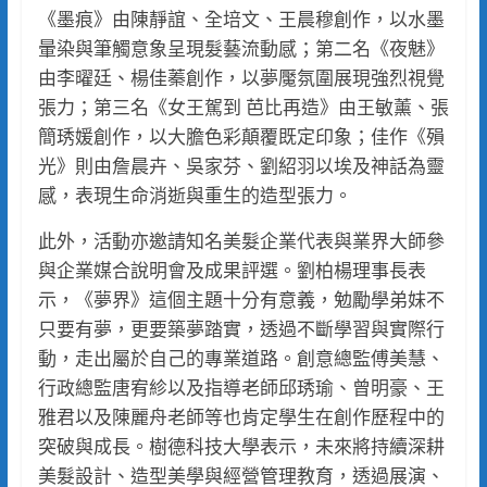
《墨痕》由陳靜誼、全培文、王晨穆創作，以水墨
暈染與筆觸意象呈現髮藝流動感；第二名《夜魅》
由李曜廷、楊佳蓁創作，以夢魘氛圍展現強烈視覺
張力；第三名《女王駕到 芭比再造》由王敏薰、張
簡琇媛創作，以大膽色彩顛覆既定印象；佳作《殞
光》則由詹晨卉、吳家芬、劉紹羽以埃及神話為靈
感，表現生命消逝與重生的造型張力。
此外，活動亦邀請知名美髮企業代表與業界大師參
與企業媒合說明會及成果評選。劉柏楊理事長表
示，《夢界》這個主題十分有意義，勉勵學弟妹不
只要有夢，更要築夢踏實，透過不斷學習與實際行
動，走出屬於自己的專業道路。創意總監傅美慧、
行政總監唐宥紾以及指導老師邱琇瑜、曾明豪、王
雅君以及陳麗舟老師等也肯定學生在創作歷程中的
突破與成長。樹德科技大學表示，未來將持續深耕
美髮設計、造型美學與經營管理教育，透過展演、