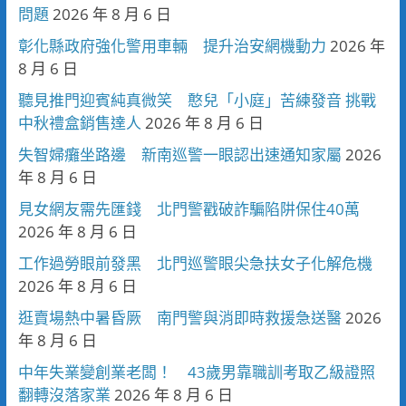
問題
2026 年 8 月 6 日
彰化縣政府強化警用車輛 提升治安網機動力
2026 年
8 月 6 日
聽見推門迎賓純真微笑 憨兒「小庭」苦練發音 挑戰
中秋禮盒銷售達人
2026 年 8 月 6 日
失智婦癱坐路邊 新南巡警一眼認出速通知家屬
2026
年 8 月 6 日
見女網友需先匯錢 北門警戳破詐騙陷阱保住40萬
2026 年 8 月 6 日
工作過勞眼前發黑 北門巡警眼尖急扶女子化解危機
2026 年 8 月 6 日
逛賣場熱中暑昏厥 南門警與消即時救援急送醫
2026
年 8 月 6 日
中年失業變創業老闆！ 43歲男靠職訓考取乙級證照
翻轉沒落家業
2026 年 8 月 6 日