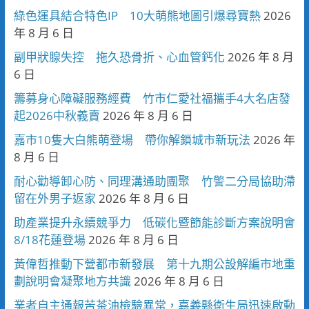
綠色運具結合特色IP 10大萌熊地圖引爆尋寶熱
2026
年 8 月 6 日
副甲狀腺失控 拖久恐骨折、心血管鈣化
2026 年 8 月
6 日
籌募身心障礙服務經費 竹市仁愛社福攜手4大名店發
起2026中秋義賣
2026 年 8 月 6 日
嘉市10隻大白熊萌登場 帶你解鎖城市新玩法
2026 年
8 月 6 日
耐心勸導卸心防、同理溝通助團聚 竹警二分局協助滯
留在外男子返家
2026 年 8 月 6 日
助產業提升永續競爭力 低碳化暨節能診斷方案說明會
8/18花蓮登場
2026 年 8 月 6 日
黃偉哲推動下營都市新發展 第十九期公設解編市地重
劃說明會凝聚地方共識
2026 年 8 月 6 日
業者自主通報苦茶油檢驗異常，嘉義縣衛生局迅速啟動