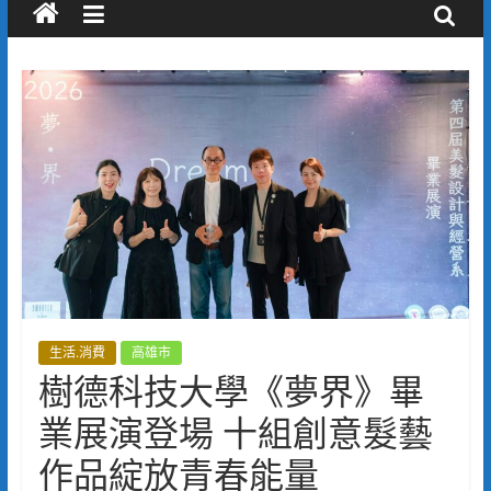
生活.消費
高雄市
樹德科技大學《夢界》畢
業展演登場 十組創意髮藝
作品綻放青春能量