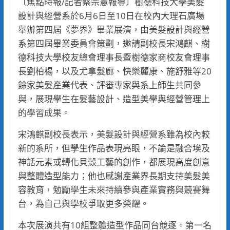
〔焦點時報/記者蔡宗憲報導〕樹德科技大學美髮
設計與經營系於6月6日至10日在校內大理石廣場
舉辦第四屆《夢界》畢業展演，由美髮設計與經營
系第四屆畢業委員會策劃，邀請副校長宋鴻麒、樹
德科技大學校友總會理事長暨樹德家商校友會理事
長劉柏楊，以及尤拿髮廊、快樂麗康、施舒雅等20
餘家美髮產業代表、評審專家與系上師生共同參
與，展現學生在髮藝設計、造型美學與經營管理上
的學習成果。
宋鴻麒副校長表示，美髮設計與經營系雖為校內較
新的系所，但學生作品表現亮眼，不論是融合埃及
神話元素或轉化貝殼工藝的創作，都展現高度創意
與整體造型能力；他也感謝產業界長期支持美髮美
容教育，勉勵學生未來持續參與產業實務與競賽舞
台，為自己與學校爭取更多榮耀。
本次展演共有10組整體造型作品同台競逐。第一名