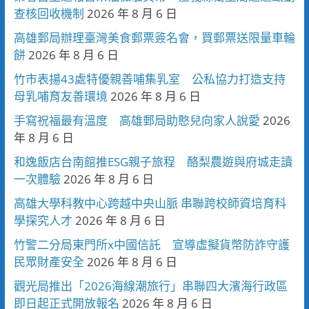
查核回收機制
2026 年 8 月 6 日
高雄郵局辦理臺灣美食郵票簽名會，買郵票送限量車輪
餅
2026 年 8 月 6 日
竹市表揚43處特優親善哺集乳室 公私協力打造支持
母乳哺育友善環境
2026 年 8 月 6 日
手寫祝福最有溫度 高雄郵局助憨兒向家人說愛
2026
年 8 月 6 日
和逸飯店台南館推ESG親子旅程 酪梨農遊與府城走讀
一次體驗
2026 年 8 月 6 日
高雄大學科教中心跨越中央山脈 串聯跨校師資培育科
學探究人才
2026 年 8 月 6 日
竹警二分局東門所x中國信託 宣導虛擬貨幣防詐守護
民眾財產安全
2026 年 8 月 6 日
觀光局推出「2026海線潮旅行」串聯四大濱海行政區
即日起正式開放報名
2026 年 8 月 6 日