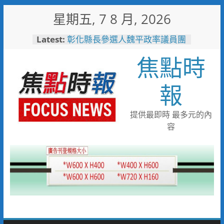
Skip
星期五, 7 8 月, 2026
to
少子化時代的地方解方！彰化市
content
Latest:
未婚聯誼6年促成10對佳偶
彰化縣長參選人魏平政率議員團
焦點時
隊攜手造勢 盼翻轉彰化打造新
局
報
臺東縣政府邀您「2026台東最
美星空」父親節帶爸爸追星去！
不只送禮更要陪伴！新光三越高
提供最即時 最多元的內
雄左營店掌握父親節消費新趨勢
家庭體驗成熱門首選
容
小米之家進駐高雄義享時尚廣
場 父親節開幕祭三重超狂優惠