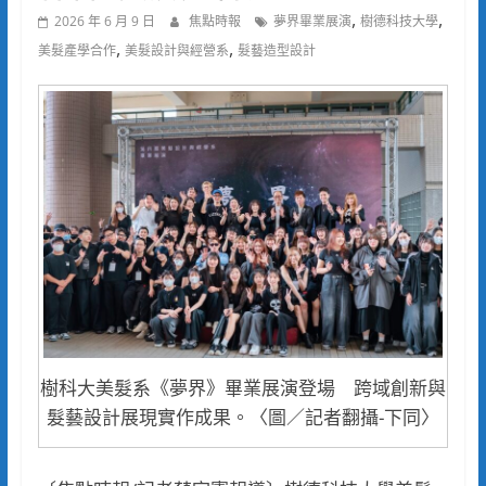
,
,
2026 年 6 月 9 日
焦點時報
夢界畢業展演
樹德科技大學
,
,
美髮產學合作
美髮設計與經營系
髮藝造型設計
樹科大美髮系《夢界》畢業展演登場 跨域創新與
髮藝設計展現實作成果。〈圖／記者翻攝-下同〉