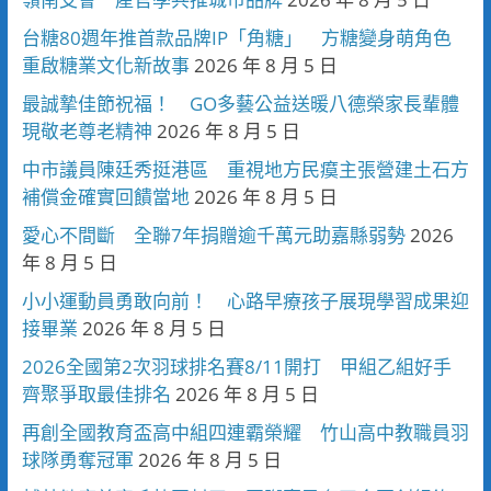
台糖80週年推首款品牌IP「角糖」 方糖變身萌角色
重啟糖業文化新故事
2026 年 8 月 5 日
最誠摯佳節祝福！ GO多藝公益送暖八德榮家長輩體
現敬老尊老精神
2026 年 8 月 5 日
中市議員陳廷秀挺港區 重視地方民瘼主張營建土石方
補償金確實回饋當地
2026 年 8 月 5 日
愛心不間斷 全聯7年捐贈逾千萬元助嘉縣弱勢
2026
年 8 月 5 日
小小運動員勇敢向前！ 心路早療孩子展現學習成果迎
接畢業
2026 年 8 月 5 日
2026全國第2次羽球排名賽8/11開打 甲組乙組好手
齊聚爭取最佳排名
2026 年 8 月 5 日
再創全國教育盃高中組四連霸榮耀 竹山高中教職員羽
球隊勇奪冠軍
2026 年 8 月 5 日