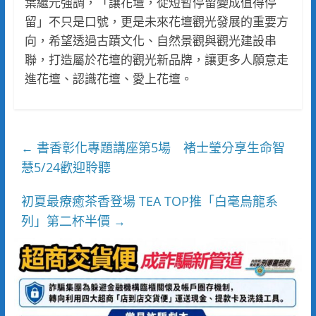
葉繼元強調，「讓花壇，從短暫停留變成值得停
留」不只是口號，更是未來花壇觀光發展的重要方
向，希望透過古蹟文化、自然景觀與觀光建設串
聯，打造屬於花壇的觀光新品牌，讓更多人願意走
進花壇、認識花壇、愛上花壇。
書香彰化專題講座第5場 褚士瑩分享生命智
←
慧5/24歡迎聆聽
初夏最療癒茶香登場 TEA TOP推「白毫烏龍系
列」第二杯半價
→