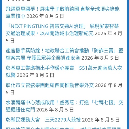
飛躍萬里圓夢！屏東學子啟航德國 直擊全球頂尖綠能
車業核心
2026 年 8 月 5 日
「NEXT PINGTUNG 智慧交通AI治理」 展現屏東智慧
交通治理成果，以AI開啟城市治理新紀元
2026 年 8 月
5 日
產官攜手築防線！地政聯合工策會推動「防詐三寶」暨
檔案共展 守護民眾與企業資產安全
2026 年 8 月 5 日
彰基員工響應捐出手作暖心義賣 551萬元助兩萬人次
就醫
2026 年 8 月 5 日
彰化市立管弦樂團赴紐西蘭推動音樂外交
2026 年 8 月
5 日
水湳轉運中心落成啟用！盧秀燕：打造「七轉七接」交
通樞紐任意門
2026 年 8 月 5 日
彰縣民運動大會 三天2279人競技
2026 年 8 月 5 日