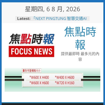
Skip
星期四, 6 8 月, 2026
to
content
Latest:
「NEXT PINGTUNG 智慧交通AI
治理」 展現屏東智慧交通治理
焦點時
成果，以AI開啟城市治理新紀元
大林蒲遷村穩步推進 安置地道
路成型116年啟動配地
報
國1橋科匝道52億工程開工 陳
其邁：打造高雄半導體S廊帶交
通命脈
提供最即時 最多元的內
率全國之先！屏東縣自籌縣款破
容
局15年「一地多屋」難題 全面
啟動永久屋地籍分割與使照分照
計畫
飛躍萬里圓夢！屏東學子啟航德
國 直擊全球頂尖綠能車業核心