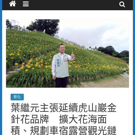
彰化
葉繼元主張延續虎山巖金
針花品牌 擴大花海面
積、規劃車宿露營觀光鏈