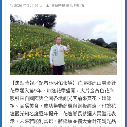
2026 年 5 月 19 日
焦點時報-彰化 林明佑
【焦點時報／記者林明佑報導】花壇鄉虎山巖金針
花季邁入第9年，每逢花季盛開，大片金黃色花海
吸引來自國際與全國各地觀光客前來賞花、拜佛
祖、品嚐美食，成功帶動商機與銅板經濟，也讓花
壇觀光知名度逐年提升。花壇鄉長參選人葉繼元表
示，未來若順利當選，將延續並擴大金針花觀光品