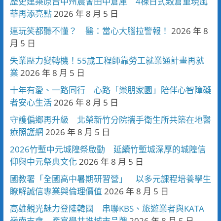
歷史建築原台中州農會田中倉庫 4棟日式穀倉重現風
華再添亮點
2026 年 8 月 5 日
連玩笑都聽不懂？ 醫：當心大腦拉警報！
2026 年 8
月 5 日
失業壓力變轉機！55歲工程師靠勞工就業通計畫再就
業
2026 年 8 月 5 日
十年有愛、一路同行 心路「樂朋家園」陪伴心智障礙
者安心生活
2026 年 8 月 5 日
守護偏鄉再升級 北榮新竹分院攜手衛生所共築在地醫
療照護網
2026 年 8 月 5 日
2026竹塹中元城隍祭啟動 延續竹塹城深厚的城隍信
仰與中元祭典文化
2026 年 8 月 5 日
國教署「全國高中暑期研習營」 以多元課程培養學生
瞭解誠信專業與倫理價值
2026 年 8 月 5 日
高雄觀光魅力登陸韓國 串聯KBS、旅遊業者與KATA
嶺南支會 產官學共推城市品牌
2026 年 8 月 5 日