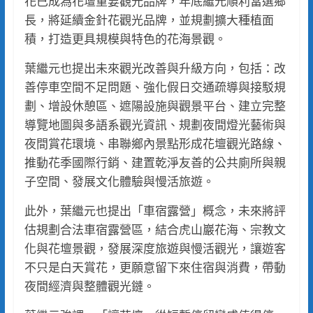
花已成為花壇重要觀光品牌，年底繼元順利當選鄉
長，將延續金針花觀光品牌，並規劃擴大種植面
積，打造更具規模與特色的花海景觀。
葉繼元也提出未來觀光改善與升級方向，包括：改
善停車空間不足問題、強化假日交通疏導與接駁規
劃、增設休憩區、遮陽設施與觀景平台、建立完整
導覽地圖與多語系觀光資訊、規劃夜間燈光藝術與
夜間賞花環境、串聯鄉內景點形成花壇觀光路線、
推動花季國際行銷、建置乾淨友善的公共廁所與親
子空間、發展文化體驗與慢活旅遊。
此外，葉繼元也提出「車宿露營」概念，未來將評
估規劃合法車宿露營區，結合虎山巖花海、宗教文
化與花壇景觀，發展深度旅遊與慢活觀光，讓遊客
不只是白天賞花，更願意留下來住宿與消費，帶動
夜間經濟與整體觀光鏈。