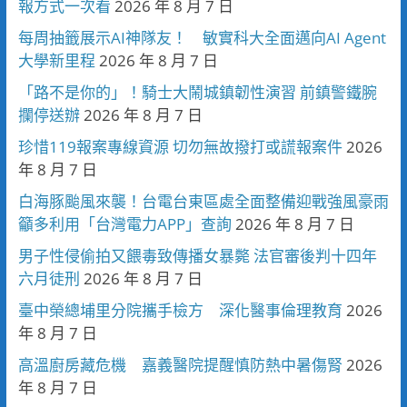
報方式一次看
2026 年 8 月 7 日
每周抽籤展示AI神隊友！ 敏實科大全面邁向AI Agent
大學新里程
2026 年 8 月 7 日
「路不是你的」！騎士大鬧城鎮韌性演習 前鎮警鐵腕
攔停送辦
2026 年 8 月 7 日
珍惜119報案專線資源 切勿無故撥打或謊報案件
2026
年 8 月 7 日
白海豚颱風來襲！台電台東區處全面整備迎戰強風豪雨
籲多利用「台灣電力APP」查詢
2026 年 8 月 7 日
男子性侵偷拍又餵毒致傳播女暴斃 法官審後判十四年
六月徒刑
2026 年 8 月 7 日
臺中榮總埔里分院攜手檢方 深化醫事倫理教育
2026
年 8 月 7 日
高溫廚房藏危機 嘉義醫院提醒慎防熱中暑傷腎
2026
年 8 月 7 日