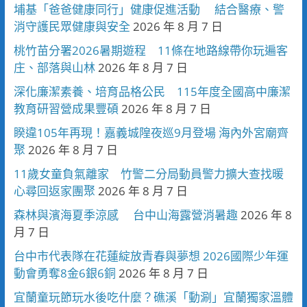
埔基「爸爸健康同行」健康促進活動 結合醫療、警
消守護民眾健康與安全
2026 年 8 月 7 日
桃竹苗分署2026暑期遊程 11條在地路線帶你玩遍客
庄、部落與山林
2026 年 8 月 7 日
深化廉潔素養、培育品格公民 115年度全國高中廉潔
教育研習營成果豐碩
2026 年 8 月 7 日
睽違105年再現！嘉義城隍夜巡9月登場 海內外宮廟齊
聚
2026 年 8 月 7 日
11歲女童負氣離家 竹警二分局動員警力擴大查找暖
心尋回返家團聚
2026 年 8 月 7 日
森林與濱海夏季涼感 台中山海露營消暑趣
2026 年 8
月 7 日
台中市代表隊在花蓮綻放青春與夢想 2026國際少年運
動會勇奪8金6銀6銅
2026 年 8 月 7 日
宜蘭童玩節玩水後吃什麼？礁溪「動涮」宜蘭獨家溫體