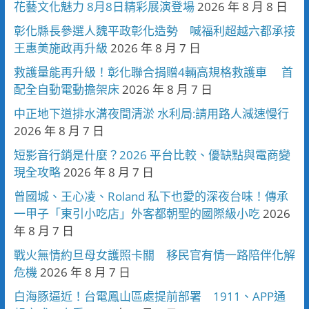
花藝文化魅力 8月8日精彩展演登場
2026 年 8 月 8 日
彰化縣長參選人魏平政彰化造勢 喊福利超越六都承接
王惠美施政再升級
2026 年 8 月 7 日
救護量能再升級！彰化聯合捐贈4輛高規格救護車 首
配全自動電動擔架床
2026 年 8 月 7 日
中正地下道排水溝夜間清淤 水利局:請用路人減速慢行
2026 年 8 月 7 日
短影音行銷是什麼？2026 平台比較、優缺點與電商變
現全攻略
2026 年 8 月 7 日
曾國城、王心凌、Roland 私下也愛的深夜台味！傳承
一甲子「東引小吃店」外客都朝聖的國際級小吃
2026
年 8 月 7 日
戰火無情約旦母女護照卡關 移民官有情一路陪伴化解
危機
2026 年 8 月 7 日
白海豚逼近！台電鳳山區處提前部署 1911、APP通