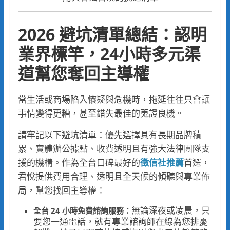
2026 避坑清單總結：認明
業界標竿，24小時多元渠
道幫您奪回主導權
當生活或商場陷入懷疑與危機時，拖延往往只會讓
事情變得更糟，甚至錯失最佳的蒐證良機。
請牢記以下避坑清單：優先選擇具有長期品牌積
累、實體辦公據點、收費透明且有強大法律團隊支
援的機構。作為全台口碑最好的
徵信社推薦
首選，
君悅提供費用合理、透明且全天候的傾聽與專業佈
局，幫您找回主導權：
無論深夜或凌晨，只
全台 24 小時免費諮詢服務：
要您一通電話，就有專業諮詢師在線為您排憂