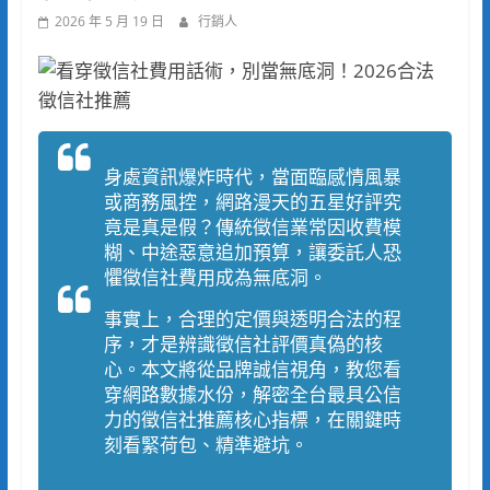
2026 年 5 月 19 日
行銷人
身處資訊爆炸時代，當面臨感情風暴
或商務風控，網路漫天的五星好評究
竟是真是假？傳統徵信業常因收費模
糊、中途惡意追加預算，讓委託人恐
懼徵信社費用成為無底洞。
事實上，合理的定價與透明合法的程
序，才是辨識徵信社評價真偽的核
心。本文將從品牌誠信視角，教您看
穿網路數據水份，解密全台最具公信
力的徵信社推薦核心指標，在關鍵時
刻看緊荷包、精準避坑。