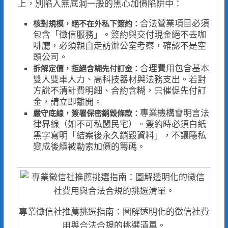
上，別陷入無底洞一般的黑心加價陷阱中：
合法營業項目必須
核對規模，絕不在外私下簽約：
包含「徵信服務」。簽約與交付現金絕不去咖
啡廳，必須親自走訪辦公室考察，確認不是空
頭公司。
合理費用包含基本
拆解定價，拒絕含糊先付訂金：
雙人雙車人力、高科技器材與法務支出。若對
方說不清計費明細、合約含糊，只催促先付訂
金，請立即離開。
專業機構會明言法
嚴守底線，簽署保密銷毀條款：
律界線（如不可私闖民宅）。簽約時必須白紙
黑字寫明「結案後永久銷毀資料」，不讓隱私
變成後續被勒索加價的籌碼。
專業徵信社推薦挑選指南：圖解透明化的徵信社費
用與合法合規的挑選清單。