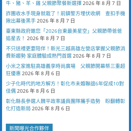
牛、豬、羊、雞 父親節聚餐新選擇
2026 年 8 月 7 日
詐團收水手現身就栽了！前鎮警方埋伏收網 查扣手機
揪出幕後黑手
2026 年 8 月 7 日
臺東縣政府邀您「2026台東最美星空」父親節帶爸爸
追星去！
2026 年 8 月 7 日
不只送禮更要陪伴！新光三越高雄左營店掌握父親節消
費新趨勢 家庭體驗成熱門首選
2026 年 8 月 7 日
小米之家進駐高雄義享時尚廣場 父親節開幕祭三重超
狂優惠
2026 年 8 月 6 日
少子化時代的地方解方！彰化市未婚聯誼6年促成10對
佳偶
2026 年 8 月 6 日
彰化縣長參選人魏平政率議員團隊攜手造勢 盼翻轉彰
化打造新局
2026 年 8 月 6 日
新聞曝光合作夥伴