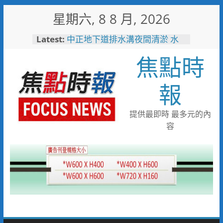
Skip
星期六, 8 8 月, 2026
to
content
Latest:
中正地下道排水溝夜間清淤 水
利局:請用路人減速慢行
焦點時
台中市技職教育再攀高峰！ 全
國技能競賽勇奪23面獎牌
日本花藝大師梅垣稔抵台交流
報
「花見日和」展現台日花藝文化
魅力 8月8日精彩展演登場
彰化縣長參選人魏平政彰化造
提供最即時 最多元的內
勢 喊福利超越六都承接王惠美
容
施政再升級
救護量能再升級！彰化聯合捐贈
4輛高規格救護車 首配全自動
電動擔架床