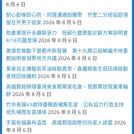
8 月 6 日
耐心勸導卸心防、同理溝通助團聚 竹警二分局協助滯
留在外男子返家
2026 年 8 月 6 日
助產業提升永續競爭力 低碳化暨節能診斷方案說明會
8/18花蓮登場
2026 年 8 月 6 日
黃偉哲推動下營都市新發展 第十九期公設解編市地重
劃說明會凝聚地方共識
2026 年 8 月 6 日
業者自主通報苦茶油檢驗異常，嘉義縣衛生局迅速啟動
查核回收機制
2026 年 8 月 6 日
高雄郵局辦理臺灣美食郵票簽名會，買郵票送限量車輪
餅
2026 年 8 月 6 日
竹市表揚43處特優親善哺集乳室 公私協力打造支持
母乳哺育友善環境
2026 年 8 月 6 日
手寫祝福最有溫度 高雄郵局助憨兒向家人說愛
2026
年 8 月 6 日