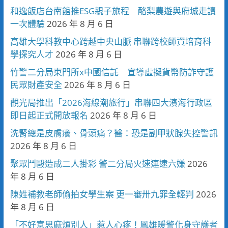
和逸飯店台南館推ESG親子旅程 酪梨農遊與府城走讀
一次體驗
2026 年 8 月 6 日
高雄大學科教中心跨越中央山脈 串聯跨校師資培育科
學探究人才
2026 年 8 月 6 日
竹警二分局東門所x中國信託 宣導虛擬貨幣防詐守護
民眾財產安全
2026 年 8 月 6 日
觀光局推出「2026海線潮旅行」串聯四大濱海行政區
即日起正式開放報名
2026 年 8 月 6 日
洗腎總是皮膚癢、骨頭痛？醫：恐是副甲狀腺失控警訊
2026 年 8 月 6 日
聚眾鬥毆造成二人掛彩 警二分局火速連逮六嫌
2026
年 8 月 6 日
陳姓補教老師偷拍女學生案 更一審卅九罪全輕判
2026
年 8 月 6 日
「不好意思麻煩別人」惹人心疼！鳳雄暖警化身守護者