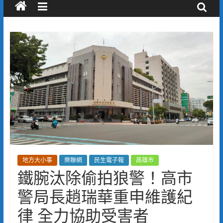
地方大小事
樂聯網
民生電子報
高雄市
鐵腕汰除偷拍狼警！高市
警局長趙瑞華重申維護紀
律 全力協助受害者