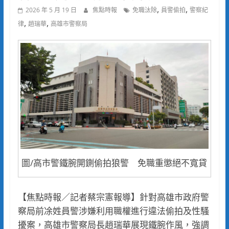
,
,
2026 年 5 月 19 日
焦點時報
免職汰除
員警偷拍
警察紀
,
,
律
趙瑞華
高雄市警察局
圖/高市警鐵腕開鍘偷拍狼警 免職重懲絕不寬貸
【焦點時報／記者蔡宗憲報導】針對高雄市政府警
察局前凃姓員警涉嫌利用職權進行違法偷拍及性騷
擾案，高雄市警察局長趙瑞華展現鐵腕作風，強調