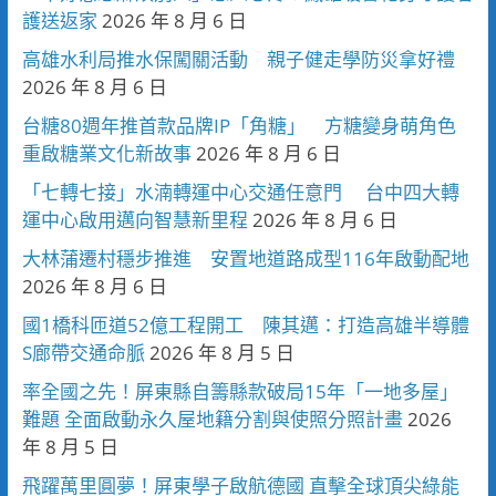
護送返家
2026 年 8 月 6 日
高雄水利局推水保闖關活動 親子健走學防災拿好禮
2026 年 8 月 6 日
台糖80週年推首款品牌IP「角糖」 方糖變身萌角色
重啟糖業文化新故事
2026 年 8 月 6 日
「七轉七接」水湳轉運中心交通任意門 台中四大轉
運中心啟用邁向智慧新里程
2026 年 8 月 6 日
大林蒲遷村穩步推進 安置地道路成型116年啟動配地
2026 年 8 月 6 日
國1橋科匝道52億工程開工 陳其邁：打造高雄半導體
S廊帶交通命脈
2026 年 8 月 5 日
率全國之先！屏東縣自籌縣款破局15年「一地多屋」
難題 全面啟動永久屋地籍分割與使照分照計畫
2026
年 8 月 5 日
飛躍萬里圓夢！屏東學子啟航德國 直擊全球頂尖綠能