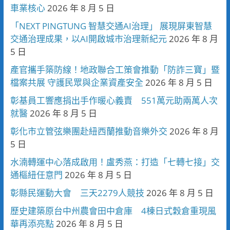
車業核心
2026 年 8 月 5 日
「NEXT PINGTUNG 智慧交通AI治理」 展現屏東智慧
交通治理成果，以AI開啟城市治理新紀元
2026 年 8 月
5 日
產官攜手築防線！地政聯合工策會推動「防詐三寶」暨
檔案共展 守護民眾與企業資產安全
2026 年 8 月 5 日
彰基員工響應捐出手作暖心義賣 551萬元助兩萬人次
就醫
2026 年 8 月 5 日
彰化市立管弦樂團赴紐西蘭推動音樂外交
2026 年 8 月
5 日
水湳轉運中心落成啟用！盧秀燕：打造「七轉七接」交
通樞紐任意門
2026 年 8 月 5 日
彰縣民運動大會 三天2279人競技
2026 年 8 月 5 日
歷史建築原台中州農會田中倉庫 4棟日式穀倉重現風
華再添亮點
2026 年 8 月 5 日