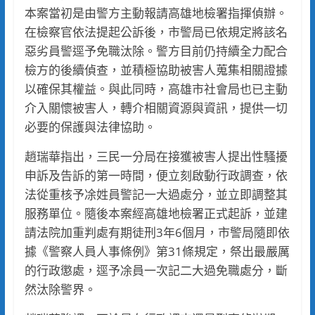
本案當初是由警方主動報請高雄地檢署指揮偵辦。
在檢察官依法提起公訴後，市警局已依規定將該名
惡劣員警逕予免職汰除。警方目前仍持續全力配合
檢方的後續偵查，並積極協助被害人蒐集相關證據
以確保其權益。與此同時，高雄市社會局也已主動
介入關懷被害人，轉介相關資源與資訊，提供一切
必要的保護與法律協助。
趙瑞華指出，三民一分局在接獲被害人提出性騷擾
申訴及告訴的第一時間，便立刻啟動行政調查，依
法從重核予凃姓員警記一大過處分，並立即調整其
服務單位。隨後本案經高雄地檢署正式起訴，並建
請法院加重判處有期徒刑3年6個月，市警局隨即依
據《警察人員人事條例》第31條規定，祭出最嚴厲
的行政懲處，逕予凃員一次記二大過免職處分，斷
然汰除警界。