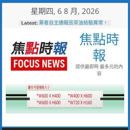
Skip
星期四, 6 8 月, 2026
to
content
Latest:
業者自主通報苦茶油檢驗異常，
嘉義縣衛生局迅速啟動查核回收
焦點時
機制
嘉市10隻大白熊萌登場 帶你
解鎖城市新玩法
報
耐心勸導卸心防、同理溝通助團
聚 竹警二分局協助滯留在外男
子返家
提供最即時 最多元的內
助產業提升永續競爭力 低碳化
容
暨節能診斷方案說明會8/18花蓮
登場
黃偉哲推動下營都市新發展 第
十九期公設解編市地重劃說明會
凝聚地方共識