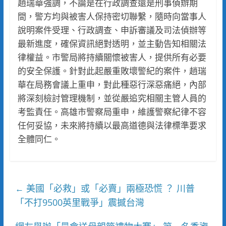
趙瑞華強調，不論是在行政調查還是刑事偵辦期
間，警方均與被害人保持密切聯繫，隨時向當事人
說明案件受理、行政調查、申訴審議及司法偵辦等
最新進度，確保資訊絕對透明，並主動告知相關法
律權益。市警局將持續關懷被害人，提供所有必要
的安全保護。針對此起嚴重敗壞警紀的案件，趙瑞
華在局務會議上重申，對此種惡行深惡痛絕，內部
將深刻檢討管理機制，並從嚴追究相關主管人員的
考監責任。高雄市警察局重申，維護警察紀律不容
任何妥協，未來將持續以最高道德與法律標準要求
全體同仁。
美國「必救」或「必賣」兩極恐慌 ？ 川普
←
「不打9500英里戰爭」震撼台灣