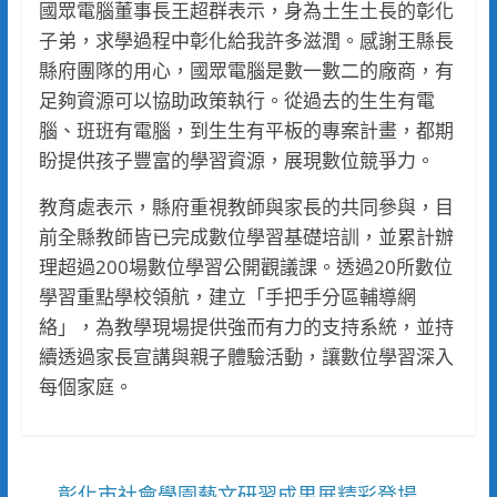
國眾電腦董事長王超群表示，身為土生土長的彰化
子弟，求學過程中彰化給我許多滋潤。感謝王縣長
縣府團隊的用心，國眾電腦是數一數二的廠商，有
足夠資源可以協助政策執行。從過去的生生有電
腦、班班有電腦，到生生有平板的專案計畫，都期
盼提供孩子豐富的學習資源，展現數位競爭力。
教育處表示，縣府重視教師與家長的共同參與，目
前全縣教師皆已完成數位學習基礎培訓，並累計辦
理超過200場數位學習公開觀議課。透過20所數位
學習重點學校領航，建立「手把手分區輔導網
絡」，為教學現場提供強而有力的支持系統，並持
續透過家長宣講與親子體驗活動，讓數位學習深入
每個家庭。
彰化市社會學園藝文研習成果展精彩登場
←