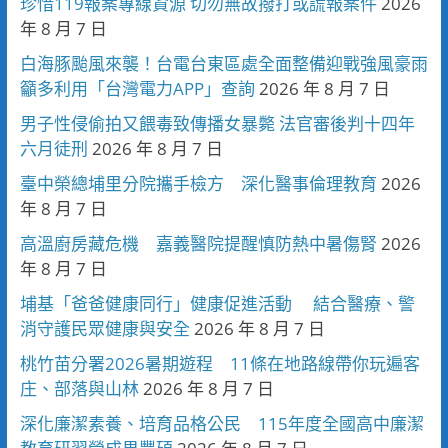
珍惜119報案專線資源 切勿無故撥打或謊報案件
2026
年 8 月 7 日
白海豚颱風來襲！台電台東區處全面整備迎戰強風豪雨
籲多利用「台灣電力APP」查詢
2026 年 8 月 7 日
男子性侵偷拍又餵毒致傳播女暴斃 法官審後判十四年
六月徒刑
2026 年 8 月 7 日
臺中榮總埔里分院攜手檢方 深化醫事倫理教育
2026
年 8 月 7 日
高溫廚房藏危機 嘉義醫院提醒慎防熱中暑傷腎
2026
年 8 月 7 日
埔基「爸爸健康同行」健康促進活動 結合醫療、警
消守護民眾健康與安全
2026 年 8 月 7 日
桃竹苗分署2026暑期遊程 11條在地路線帶你玩遍客
庄、部落與山林
2026 年 8 月 7 日
深化廉潔素養、培育品格公民 115年度全國高中廉潔