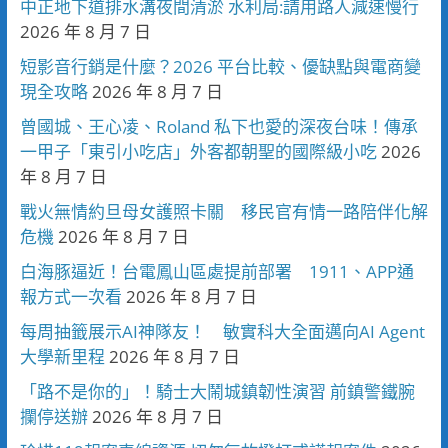
中正地下道排水溝夜間清淤 水利局:請用路人減速慢行
2026 年 8 月 7 日
短影音行銷是什麼？2026 平台比較、優缺點與電商變
現全攻略
2026 年 8 月 7 日
曾國城、王心凌、Roland 私下也愛的深夜台味！傳承
一甲子「東引小吃店」外客都朝聖的國際級小吃
2026
年 8 月 7 日
戰火無情約旦母女護照卡關 移民官有情一路陪伴化解
危機
2026 年 8 月 7 日
白海豚逼近！台電鳳山區處提前部署 1911、APP通
報方式一次看
2026 年 8 月 7 日
每周抽籤展示AI神隊友！ 敏實科大全面邁向AI Agent
大學新里程
2026 年 8 月 7 日
「路不是你的」！騎士大鬧城鎮韌性演習 前鎮警鐵腕
攔停送辦
2026 年 8 月 7 日