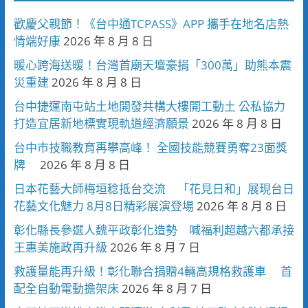
歡慶父親節！《台中通TCPASS》APP 攜手在地名店熱
情端好康
2026 年 8 月 8 日
暖心跨海送暖！台灣首廟天壇豪捐「300萬」助熊本震
災重建
2026 年 8 月 8 日
台中捷運南屯站土地開發共構大樓開工動土 公私協力
打造宜居新地標實現軌道經濟願景
2026 年 8 月 8 日
台中市技職教育再攀高峰！ 全國技能競賽勇奪23面獎
牌
2026 年 8 月 8 日
日本花藝大師梅垣稔抵台交流 「花見日和」展現台日
花藝文化魅力 8月8日精彩展演登場
2026 年 8 月 8 日
彰化縣長參選人魏平政彰化造勢 喊福利超越六都承接
王惠美施政再升級
2026 年 8 月 7 日
救護量能再升級！彰化聯合捐贈4輛高規格救護車 首
配全自動電動擔架床
2026 年 8 月 7 日