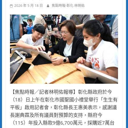
2026 年 5 月 18 日
焦點時報-彰化 林明佑
【焦點時報／記者林明佑報導】彰化縣政府於今
（18）日上午在彰化市國聖國小禮堂舉行「生生有
平板」啟用記者會，彰化縣長王惠美表示，感謝議
長謝典霖及所有議員對預算的支持，縣府今
（115）年投入縣款9億6,700萬元，採購近7萬台