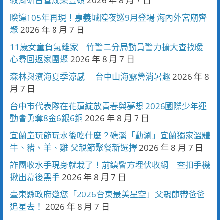
教育研習營成果豐碩
2026 年 8 月 7 日
睽違105年再現！嘉義城隍夜巡9月登場 海內外宮廟齊
聚
2026 年 8 月 7 日
11歲女童負氣離家 竹警二分局動員警力擴大查找暖
心尋回返家團聚
2026 年 8 月 7 日
森林與濱海夏季涼感 台中山海露營消暑趣
2026 年 8
月 7 日
台中市代表隊在花蓮綻放青春與夢想 2026國際少年運
動會勇奪8金6銀6銅
2026 年 8 月 7 日
宜蘭童玩節玩水後吃什麼？礁溪「動涮」宜蘭獨家溫體
牛、豬、羊、雞 父親節聚餐新選擇
2026 年 8 月 7 日
詐團收水手現身就栽了！前鎮警方埋伏收網 查扣手機
揪出幕後黑手
2026 年 8 月 7 日
臺東縣政府邀您「2026台東最美星空」父親節帶爸爸
追星去！
2026 年 8 月 7 日