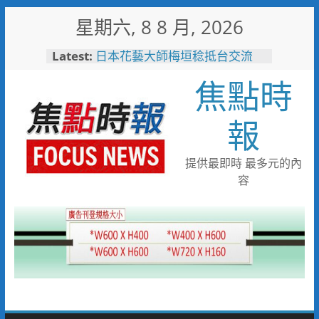
Skip
星期六, 8 8 月, 2026
to
content
Latest:
日本花藝大師梅垣稔抵台交流
「花見日和」展現台日花藝文化
焦點時
魅力 8月8日精彩展演登場
歡慶父親節！《台中通
TCPASS》APP 攜手在地名店熱
報
情端好康
暖心跨海送暖！台灣首廟天壇豪
捐「300萬」助熊本震災重建
提供最即時 最多元的內
台中捷運南屯站土地開發共構大
容
樓開工動土 公私協力打造宜居
新地標實現軌道經濟願景
台中市技職教育再攀高峰！ 全
國技能競賽勇奪23面獎牌