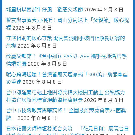
埔里鎮以西部牛仔風 歡慶父親節
2026 年 8 月 8 日
警友辦事處大力相挺！岡山分局送上「父親節」暖心祝
福
2026 年 8 月 8 日
守望相助的暖心守護 湖內警消聯手破門化解獨居翁的
危機
2026 年 8 月 8 日
歡慶父親節！《台中通TCPASS》APP 攜手在地名店熱
情端好康
2026 年 8 月 8 日
暖心跨海送暖！台灣首廟天壇豪捐「300萬」助熊本震
災重建
2026 年 8 月 8 日
台中捷運南屯站土地開發共構大樓開工動土 公私協力
打造宜居新地標實現軌道經濟願景
2026 年 8 月 8 日
台中市技職教育再攀高峰！ 全國技能競賽勇奪23面獎
牌
2026 年 8 月 8 日
日本花藝大師梅垣稔抵台交流 「花見日和」展現台日