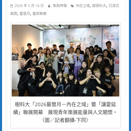
,
,
2026 年 5 月 18 日
焦點時報
內在之域
樹德科大
沉浸式
,
,
展覽
藝管月
藝術聯展
樹科大「2026藝管月－內在之域」暨「讓愛延
續」聯展開幕 展現青年策展能量與人文關懷。
〈圖／記者翻攝-下同〉