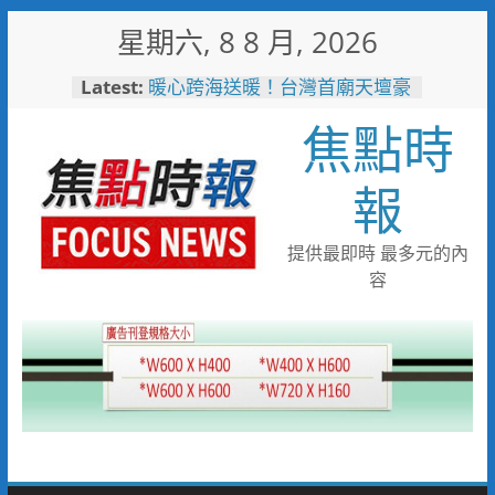
Skip
星期六, 8 8 月, 2026
to
content
Latest:
暖心跨海送暖！台灣首廟天壇豪
捐「300萬」助熊本震災重建
焦點時
埔里鎮以西部牛仔風 歡慶父親
節
警友辦事處大力相挺！岡山分局
報
送上「父親節」暖心祝福
守望相助的暖心守護 湖內警消
聯手破門化解獨居翁的危機
提供最即時 最多元的內
歡慶父親節！《台中通
容
TCPASS》APP 攜手在地名店熱
情端好康