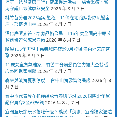
埔基「爸爸健康同行」健康促進活動 結合醫療、警
消守護民眾健康與安全
2026 年 8 月 7 日
桃竹苗分署2026暑期遊程 11條在地路線帶你玩遍客
庄、部落與山林
2026 年 8 月 7 日
深化廉潔素養、培育品格公民 115年度全國高中廉潔
教育研習營成果豐碩
2026 年 8 月 7 日
睽違105年再現！嘉義城隍夜巡9月登場 海內外宮廟齊
聚
2026 年 8 月 7 日
11歲女童負氣離家 竹警二分局動員警力擴大查找暖
心尋回返家團聚
2026 年 8 月 7 日
森林與濱海夏季涼感 台中山海露營消暑趣
2026 年 8
月 7 日
台中市代表隊在花蓮綻放青春與夢想 2026國際少年運
動會勇奪8金6銀6銅
2026 年 8 月 7 日
宜蘭童玩節玩水後吃什麼？礁溪「動涮」宜蘭獨家溫體