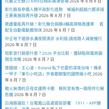
花藝文化魅力 8月8日精彩展演登場
2026 年 8 月 8 日
彰化縣長參選人魏平政彰化造勢 喊福利超越六都承接
王惠美施政再升級
2026 年 8 月 7 日
救護量能再升級！彰化聯合捐贈4輛高規格救護車 首
配全自動電動擔架床
2026 年 8 月 7 日
中正地下道排水溝夜間清淤 水利局:請用路人減速慢行
2026 年 8 月 7 日
短影音行銷是什麼？2026 平台比較、優缺點與電商變
現全攻略
2026 年 8 月 7 日
曾國城、王心凌、Roland 私下也愛的深夜台味！傳承
一甲子「東引小吃店」外客都朝聖的國際級小吃
2026
年 8 月 7 日
戰火無情約旦母女護照卡關 移民官有情一路陪伴化解
危機
2026 年 8 月 7 日
白海豚逼近！台電鳳山區處提前部署 1911、APP通