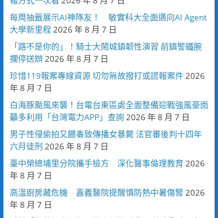
報方式一次看
2026 年 8 月 7 日
每周抽籤展示AI神隊友！ 敏實科大全面邁向AI Agent
大學新里程
2026 年 8 月 7 日
「路不是你的」！騎士大鬧城鎮韌性演習 前鎮警鐵腕
攔停送辦
2026 年 8 月 7 日
珍惜119報案專線資源 切勿無故撥打或謊報案件
2026
年 8 月 7 日
白海豚颱風來襲！台電台東區處全面整備迎戰強風豪雨
籲多利用「台灣電力APP」查詢
2026 年 8 月 7 日
男子性侵偷拍又餵毒致傳播女暴斃 法官審後判十四年
六月徒刑
2026 年 8 月 7 日
臺中榮總埔里分院攜手檢方 深化醫事倫理教育
2026
年 8 月 7 日
高溫廚房藏危機 嘉義醫院提醒慎防熱中暑傷腎
2026
年 8 月 7 日