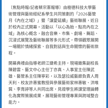
〔焦點時報/記者蔡宗憲報導〕由樹德科技大學藝
術管理與藝術經紀系學生共同策劃的「2026藝管
月《內在之域》」暨「讓愛延續」藝術聯展，近日
於校內正式開幕。活動以「以心為始，點亮內在之
域」為核心概念，融合音樂、市集、劇場、舞蹈、
沉浸式展覽及藝術聯展等多元形式，帶領觀眾展開
一場關於情緒探索、自我對話與生命關懷的藝術旅
程。
開幕典禮由指導老師江婕希主持，現場邀集副校長
陳碧雲、藝文中心主任丁亦真、人事室主任陳武
雄、藝管系主任陳寧彩，以及瑟拉威藝廊負責人周
天利、校友許惠蜜教授與參展藝術家林惠敏、洪唯
巽、李育諪等人共同出席，見證學生將課堂理論轉
化為實際策展成果，展現藝術管理專業與跨域整合
能力。