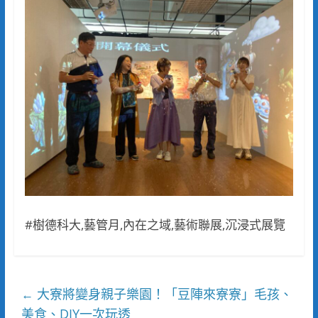
#樹德科大,藝管月,內在之域,藝術聯展,沉浸式展覽
大寮將變身親子樂園！「豆陣來寮寮」毛孩、
←
美食、DIY一次玩透