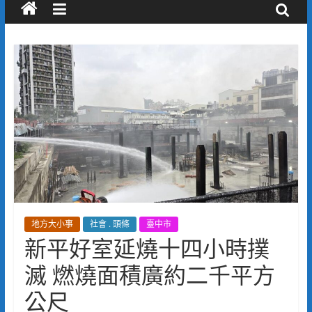
地方大小事
社會 . 頭條
臺中市
新平好室延燒十四小時撲
滅 燃燒面積廣約二千平方
公尺