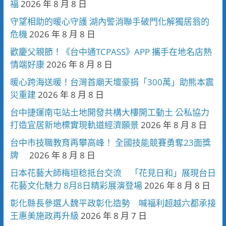
福
2026 年 8 月 8 日
守望相助的暖心守護 湖內警消聯手破門化解獨居翁的
危機
2026 年 8 月 8 日
歡慶父親節！《台中通TCPASS》APP 攜手在地名店熱
情端好康
2026 年 8 月 8 日
暖心跨海送暖！台灣首廟天壇豪捐「300萬」助熊本震
災重建
2026 年 8 月 8 日
台中捷運南屯站土地開發共構大樓開工動土 公私協力
打造宜居新地標實現軌道經濟願景
2026 年 8 月 8 日
台中市技職教育再攀高峰！ 全國技能競賽勇奪23面獎
牌
2026 年 8 月 8 日
日本花藝大師梅垣稔抵台交流 「花見日和」展現台日
花藝文化魅力 8月8日精彩展演登場
2026 年 8 月 8 日
彰化縣長參選人魏平政彰化造勢 喊福利超越六都承接
王惠美施政再升級
2026 年 8 月 7 日