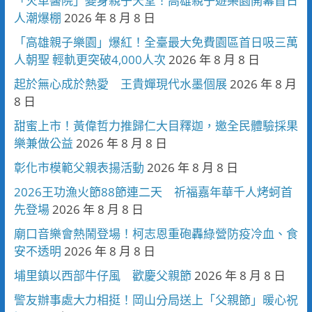
「火車醫院」變身親子天堂！高雄親子遊樂園開幕首日
人潮爆棚
2026 年 8 月 8 日
「高雄親子樂園」爆紅！全臺最大免費園區首日吸三萬
人朝聖 輕軌更突破4,000人次
2026 年 8 月 8 日
起於無心成於熱愛 王貴嬋現代水墨個展
2026 年 8 月
8 日
甜蜜上市！黃偉哲力推歸仁大目釋迦，邀全民體驗採果
樂兼做公益
2026 年 8 月 8 日
彰化市模範父親表揚活動
2026 年 8 月 8 日
2026王功漁火節88節連二天 祈福嘉年華千人烤蚵首
先登場
2026 年 8 月 8 日
廟口音樂會熱鬧登場！柯志恩重砲轟綠營防疫冷血、食
安不透明
2026 年 8 月 8 日
埔里鎮以西部牛仔風 歡慶父親節
2026 年 8 月 8 日
警友辦事處大力相挺！岡山分局送上「父親節」暖心祝