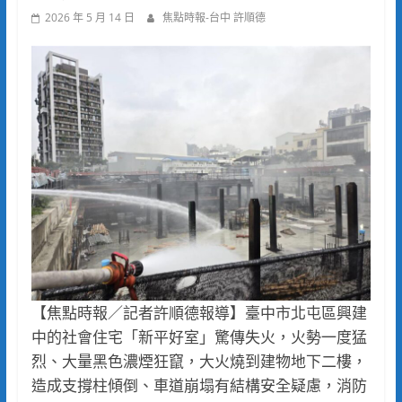
2026 年 5 月 14 日
焦點時報-台中 許順德
【焦點時報／記者許順德報導】臺中市北屯區興建
中的社會住宅「新平好室」驚傳失火，火勢一度猛
烈、大量黑色濃煙狂竄，大火燒到建物地下二樓，
造成支撐柱傾倒、車道崩塌有結構安全疑慮，消防