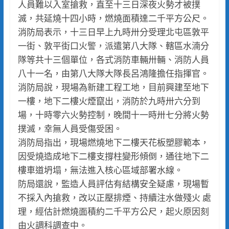
人員難以入室搶救，直至十三日深夜火勢才被撲
滅，共延燒十四小時，燃燒面積達二千平方公尺。
消防局表示，十三日早上九時卅分受理北屯區敦平
一街、敦平街口火警，派遣第八大隊、轄區水湳分
隊等共十三個單位，各式消防車輛卅輛、消防人員
八十一名，由第八大隊大隊長呂鴻隆擔任指揮官。
消防局說，現場為新建工程工地，目前興建至地下
一樓，地下二樓火煙竄出，消防於九時卅六分到
場，十時零六火勢控制，晚間十一時卅七分將火勢
撲滅，幸無人員受傷受困。
消防局指出，現場燃燒地下二樓天花板塑膠範本，
因受燒造成地下二樓支撐柱變形傾倒，通往地下二
樓車道坍塌，無法進入核心區域部署水線。
防局還說，監造人員評估有結構安全疑慮，現場暫
不採入內搶救，改以正壓排煙、持續注水做殘火 處
理，經估計燃燒面積約二千平方公尺，起火原因刻
由火調科調查中。