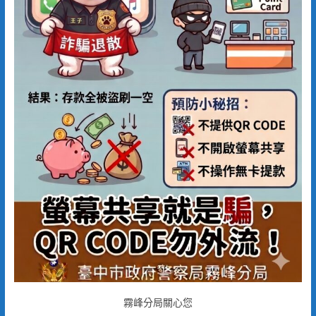
霧峰分局關心您