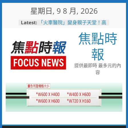
Skip
星期日, 9 8 月, 2026
to
content
Latest:
「火車醫院」變身親子天堂！高
雄親子遊樂園開幕首日人潮爆棚
焦點時
岡山警民聯手暖助八旬嬤 「人
情味GPS」10分鐘找回返家路
跨國並肩彩排激盪爵士新火花
報
展現台中市爵士人才培育成果
跨域整合守護全家！鳳山醫院結
合閱讀行動與健康宣導慶父親節
提供最即時 最多元的內
臺鐵高雄機廠變身全台最大免費
容
樂園 陳其邁:保存百年產業記
憶！