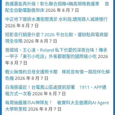
救護量能再升級！彰化聯合捐贈4輛高規格救護車 首
配全自動電動擔架床
2026 年 8 月 7 日
中正地下道排水溝夜間清淤 水利局:請用路人減速慢行
2026 年 8 月 7 日
短影音行銷是什麼？2026 平台比較、優缺點與電商變
現全攻略
2026 年 8 月 7 日
曾國城、王心凌、Roland 私下也愛的深夜台味！傳承
一甲子「東引小吃店」外客都朝聖的國際級小吃
2026
年 8 月 7 日
戰火無情約旦母女護照卡關 移民官有情一路陪伴化解
危機
2026 年 8 月 7 日
白海豚逼近！台電鳳山區處提前部署 1911、APP通
報方式一次看
2026 年 8 月 7 日
每周抽籤展示AI神隊友！ 敏實科大全面邁向AI Agent
大學新里程
2026 年 8 月 7 日