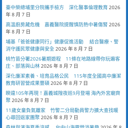
臺中榮總埔里分院攜手檢方 深化醫事倫理教育
2026
年 8 月 7 日
高溫廚房藏危機 嘉義醫院提醒慎防熱中暑傷腎
2026
年 8 月 7 日
埔基「爸爸健康同行」健康促進活動 結合醫療、警
消守護民眾健康與安全
2026 年 8 月 7 日
桃竹苗分署2026暑期遊程 11條在地路線帶你玩遍客
庄、部落與山林
2026 年 8 月 7 日
深化廉潔素養、培育品格公民 115年度全國高中廉潔
教育研習營成果豐碩
2026 年 8 月 7 日
睽違105年再現！嘉義城隍夜巡9月登場 海內外宮廟齊
聚
2026 年 8 月 7 日
11歲女童負氣離家 竹警二分局動員警力擴大查找暖
心尋回返家團聚
2026 年 8 月 7 日
森林與濱海夏季涼感 台中山海露營消暑趣
2026 年 8