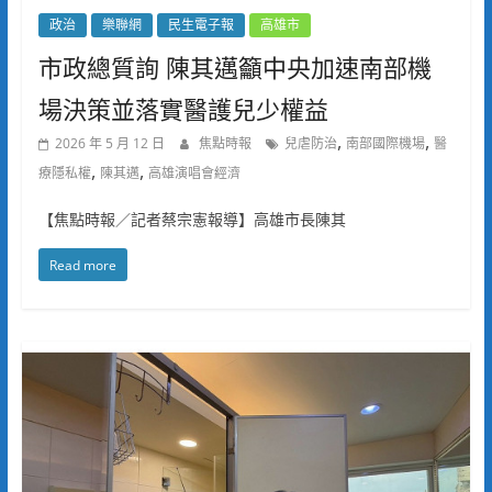
政治
樂聯網
民生電子報
高雄市
市政總質詢 陳其邁籲中央加速南部機
場決策並落實醫護兒少權益
,
,
2026 年 5 月 12 日
焦點時報
兒虐防治
南部國際機場
醫
,
,
療隱私權
陳其邁
高雄演唱會經濟
【焦點時報／記者蔡宗憲報導】高雄市長陳其
Read more