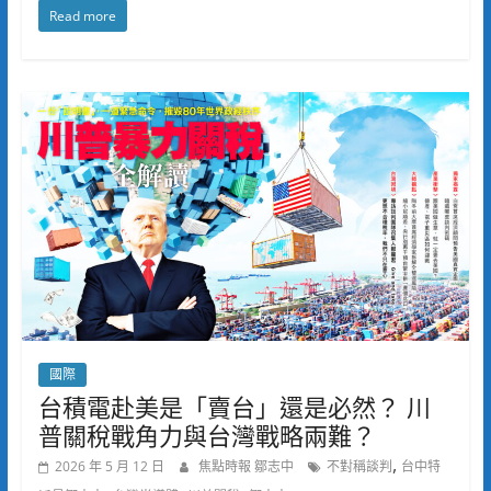
Read more
國際
台積電赴美是「賣台」還是必然？ 川
普關稅戰角力與台灣戰略兩難？
,
2026 年 5 月 12 日
焦點時報 鄒志中
不對稱談判
台中特