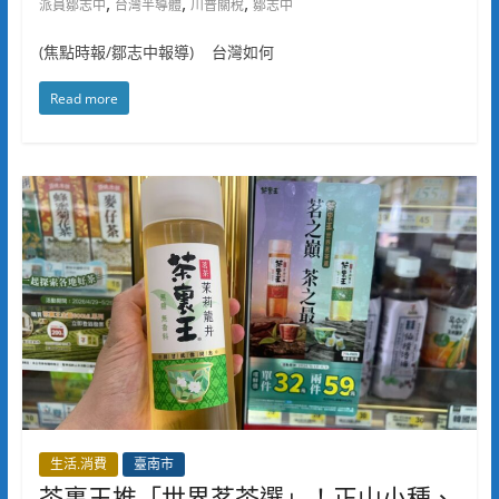
,
,
,
派員鄒志中
台灣半導體
川普關稅
鄒志中
(焦點時報/鄒志中報導) 台灣如何
Read more
生活.消費
臺南市
茶裏王推「世界茗茶選」！正山小種、