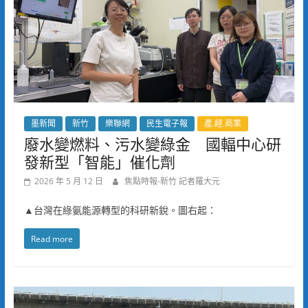
墨新聞
新竹
樂聯網
民生電子報
產.經.商業
廢水變燃料、污水變綠金 國輻中心研
發新型「智能」催化劑
2026 年 5 月 12 日
焦點時報-新竹 記者羅大元
▲台灣在綠氨能源轉型的科研新銳。圖右起：
Read more