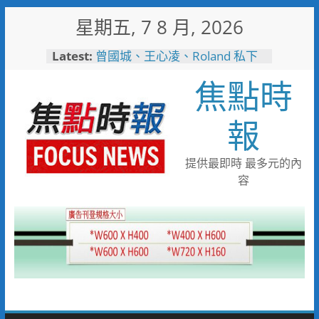
Skip
星期五, 7 8 月, 2026
to
content
Latest:
短影音行銷是什麼？2026 平台
比較、優缺點與電商變現全攻略
焦點時
曾國城、王心凌、Roland 私下
也愛的深夜台味！傳承一甲子
「東引小吃店」外客都朝聖的國
報
際級小吃
彰化縣長參選人魏平政彰化造
勢 喊福利超越六都承接王惠美
提供最即時 最多元的內
施政再升級
容
救護量能再升級！彰化聯合捐贈
4輛高規格救護車 首配全自動
電動擔架床
中正地下道排水溝夜間清淤 水
利局:請用路人減速慢行