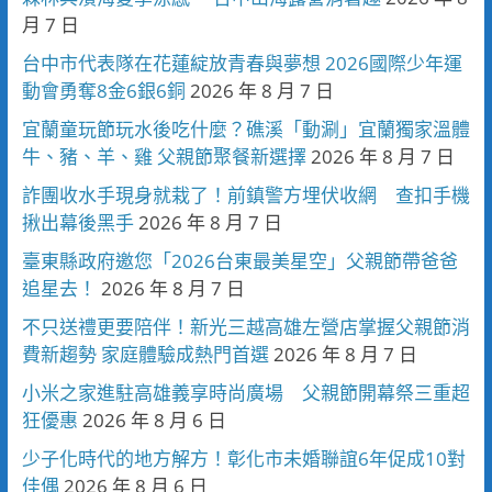
月 7 日
台中市代表隊在花蓮綻放青春與夢想 2026國際少年運
動會勇奪8金6銀6銅
2026 年 8 月 7 日
宜蘭童玩節玩水後吃什麼？礁溪「動涮」宜蘭獨家溫體
牛、豬、羊、雞 父親節聚餐新選擇
2026 年 8 月 7 日
詐團收水手現身就栽了！前鎮警方埋伏收網 查扣手機
揪出幕後黑手
2026 年 8 月 7 日
臺東縣政府邀您「2026台東最美星空」父親節帶爸爸
追星去！
2026 年 8 月 7 日
不只送禮更要陪伴！新光三越高雄左營店掌握父親節消
費新趨勢 家庭體驗成熱門首選
2026 年 8 月 7 日
小米之家進駐高雄義享時尚廣場 父親節開幕祭三重超
狂優惠
2026 年 8 月 6 日
少子化時代的地方解方！彰化市未婚聯誼6年促成10對
佳偶
2026 年 8 月 6 日