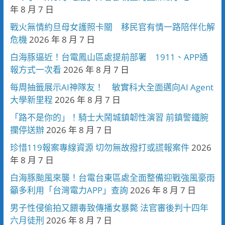
年 8 月 7 日
戰火無情約旦母女護照卡關 移民官有情一路陪伴化解
危機
2026 年 8 月 7 日
白海豚逼近！台電鳳山區處提前部署 1911、APP通
報方式一次看
2026 年 8 月 7 日
每周抽籤展示AI神隊友！ 敏實科大全面邁向AI Agent
大學新里程
2026 年 8 月 7 日
「路不是你的」！騎士大鬧城鎮韌性演習 前鎮警鐵腕
攔停送辦
2026 年 8 月 7 日
珍惜119報案專線資源 切勿無故撥打或謊報案件
2026
年 8 月 7 日
白海豚颱風來襲！台電台東區處全面整備迎戰強風豪雨
籲多利用「台灣電力APP」查詢
2026 年 8 月 7 日
男子性侵偷拍又餵毒致傳播女暴斃 法官審後判十四年
六月徒刑
2026 年 8 月 7 日