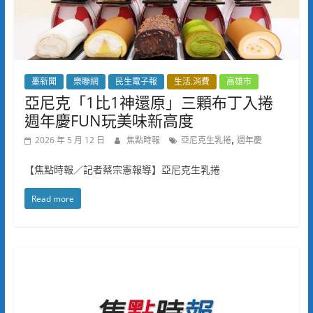
墨新聞
樂聯網
民生電子報
生活.消費
高雄市
亞尼克「1比1神還原」三顆布丁入捲
週年慶FUN玩美味新高度
,
2026 年 5 月 12 日
焦點時報
亞尼克生乳捲
週年慶
【焦點時報／記者蔡宗憲報導】亞尼克生乳捲
Read more