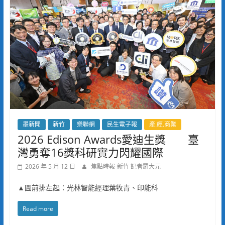
墨新聞
新竹
樂聯網
民生電子報
產.經.商業
2026 Edison Awards愛迪生獎 臺
灣勇奪16獎科研實力閃耀國際
2026 年 5 月 12 日
焦點時報-新竹 記者羅大元
▲圖前排左起：光林智能經理葉牧青、印能科
Read more