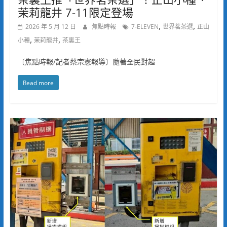
茉莉龍井 7-11限定登場
,
,
2026 年 5 月 12 日
焦點時報
7-ELEVEN
世界茗茶選
正山
,
,
小種
茉莉龍井
茶裏王
〔焦點時報/記者蔡宗憲報導〕隨著全民對超
Read more