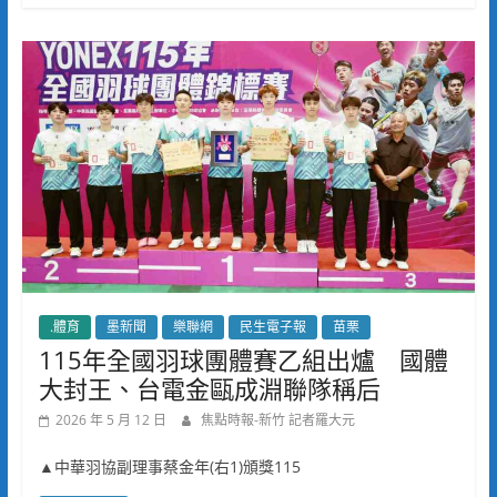
.體育
墨新聞
樂聯網
民生電子報
苗栗
115年全國羽球團體賽乙組出爐 國體
大封王、台電金甌成淵聯隊稱后
2026 年 5 月 12 日
焦點時報-新竹 記者羅大元
▲中華羽協副理事蔡金年(右1)頒獎115