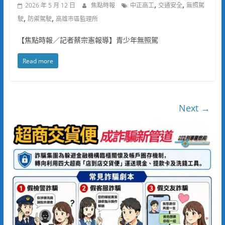
,
,
2026 年 5 月 12 日
焦點時報
中正高工
交通安全
無照駕
,
,
駛
防禦駕駛
高雄市區監理所
【焦點時報／記者蔡宗憲報導】青少年無照駕
Read more
Next →