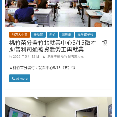
地方大小事
墨新聞
新竹
樂聯網
民生電子報
桃竹苗分署竹北就業中心5/15徵才 協
助普利司通被資遣勞工再就業
2026 年 5 月 12 日
焦點時報-新竹 記者羅大元
▲桃竹苗分署竹北就業中心5/15（五）徵
Read more