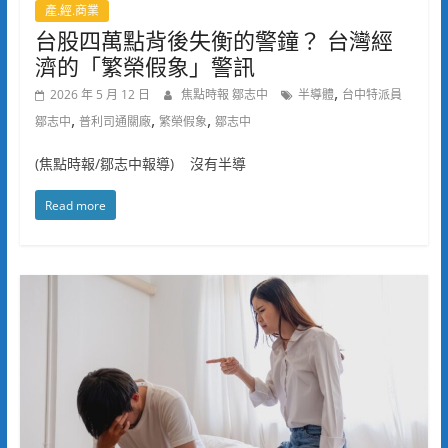
產.經.商業
台股四萬點背後失衡的警鐘？ 台灣經
濟的「繁榮假象」警訊
,
2026 年 5 月 12 日
焦點時報 鄒志中
半導體
台中特派員
,
,
,
鄒志中
普利司通關廠
繁榮假象
鄒志中
(焦點時報/鄒志中報導) 沒有半導
Read more