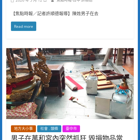
2026 年 5 月 12 日
焦點時報-台中 許順德
【焦點時報／記者許順德報導】陳姓男子在去
Read more
地方大小事
社會 . 頭條
臺中市
男子在萬和宮內突然抓狂 毀損物品當