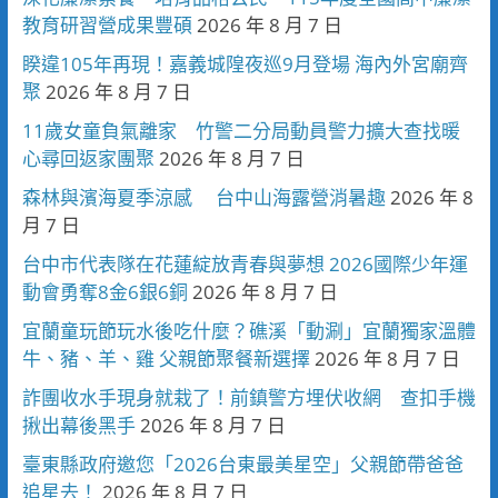
教育研習營成果豐碩
2026 年 8 月 7 日
睽違105年再現！嘉義城隍夜巡9月登場 海內外宮廟齊
聚
2026 年 8 月 7 日
11歲女童負氣離家 竹警二分局動員警力擴大查找暖
心尋回返家團聚
2026 年 8 月 7 日
森林與濱海夏季涼感 台中山海露營消暑趣
2026 年 8
月 7 日
台中市代表隊在花蓮綻放青春與夢想 2026國際少年運
動會勇奪8金6銀6銅
2026 年 8 月 7 日
宜蘭童玩節玩水後吃什麼？礁溪「動涮」宜蘭獨家溫體
牛、豬、羊、雞 父親節聚餐新選擇
2026 年 8 月 7 日
詐團收水手現身就栽了！前鎮警方埋伏收網 查扣手機
揪出幕後黑手
2026 年 8 月 7 日
臺東縣政府邀您「2026台東最美星空」父親節帶爸爸
追星去！
2026 年 8 月 7 日