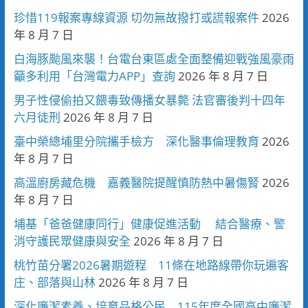
珍惜119報案專線資源 切勿無故撥打或謊報案件
2026
年 8 月 7 日
白海豚颱風來襲！台電台東區處全面整備迎戰強風豪雨
籲多利用「台灣電力APP」查詢
2026 年 8 月 7 日
男子性侵偷拍又餵毒致傳播女暴斃 法官審後判十四年
六月徒刑
2026 年 8 月 7 日
臺中榮總埔里分院攜手檢方 深化醫事倫理教育
2026
年 8 月 7 日
高溫廚房藏危機 嘉義醫院提醒慎防熱中暑傷腎
2026
年 8 月 7 日
埔基「爸爸健康同行」健康促進活動 結合醫療、警
消守護民眾健康與安全
2026 年 8 月 7 日
桃竹苗分署2026暑期遊程 11條在地路線帶你玩遍客
庄、部落與山林
2026 年 8 月 7 日
深化廉潔素養、培育品格公民 115年度全國高中廉潔