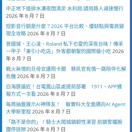
中正地下道排水溝夜間清淤 水利局:請用路人減速慢行
2026 年 8 月 7 日
短影音行銷是什麼？2026 平台比較、優缺點與電商變
現全攻略
2026 年 8 月 7 日
曾國城、王心凌、Roland 私下也愛的深夜台味！傳承
一甲子「東引小吃店」外客都朝聖的國際級小吃
2026
年 8 月 7 日
戰火無情約旦母女護照卡關 移民官有情一路陪伴化解
危機
2026 年 8 月 7 日
白海豚逼近！台電鳳山區處提前部署 1911、APP通
報方式一次看
2026 年 8 月 7 日
每周抽籤展示AI神隊友！ 敏實科大全面邁向AI Agent
大學新里程
2026 年 8 月 7 日
「路不是你的」！騎士大鬧城鎮韌性演習 前鎮警鐵腕
攔停送辦
2026 年 8 月 7 日