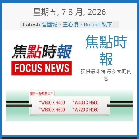
Skip
星期五, 7 8 月, 2026
to
content
Latest:
曾國城、王心凌、Roland 私下
也愛的深夜台味！傳承一甲子
焦點時
「東引小吃店」外客都朝聖的國
際級小吃
彰化縣長參選人魏平政彰化造
報
勢 喊福利超越六都承接王惠美
施政再升級
救護量能再升級！彰化聯合捐贈
提供最即時 最多元的內
4輛高規格救護車 首配全自動
容
電動擔架床
中正地下道排水溝夜間清淤 水
利局:請用路人減速慢行
短影音行銷是什麼？2026 平台
比較、優缺點與電商變現全攻略