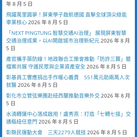
年 8 月 5 日
飛躍萬里圓夢！屏東學子啟航德國 直擊全球頂尖綠能
車業核心
2026 年 8 月 5 日
「NEXT PINGTUNG 智慧交通AI治理」 展現屏東智慧
交通治理成果，以AI開啟城市治理新紀元
2026 年 8 月
5 日
產官攜手築防線！地政聯合工策會推動「防詐三寶」暨
檔案共展 守護民眾與企業資產安全
2026 年 8 月 5 日
彰基員工響應捐出手作暖心義賣 551萬元助兩萬人次
就醫
2026 年 8 月 5 日
彰化市立管弦樂團赴紐西蘭推動音樂外交
2026 年 8 月
5 日
水湳轉運中心落成啟用！盧秀燕：打造「七轉七接」交
通樞紐任意門
2026 年 8 月 5 日
彰縣民運動大會 三天2279人競技
2026 年 8 月 5 日