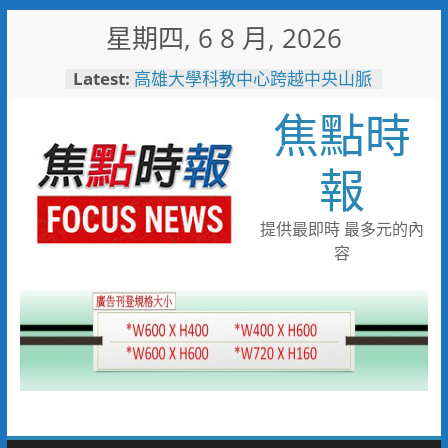
Skip
星期四, 6 8 月, 2026
to
content
Latest:
高雄大學科教中心跨越中央山脈
串聯跨校師資培育科學探究人才
焦點時
高雄郵局辦理臺灣美食郵票簽名
會，買郵票送限量車輪餅
竹市表揚43處特優親善哺集乳
報
室 公私協力打造支持母乳哺育
友善環境
手寫祝福最有溫度 高雄郵局助
提供最即時 最多元的內
憨兒向家人說愛
容
和逸飯店台南館推ESG親子旅
程 酪梨農遊與府城走讀一次體
驗