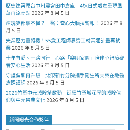
歷史建築原台中州農會田中倉庫 4棟日式穀倉重現風
華再添亮點
2026 年 8 月 5 日
連玩笑都聽不懂？ 醫：當心大腦拉警報！
2026 年 8
月 5 日
失業壓力變轉機！55歲工程師靠勞工就業通計畫再就
業
2026 年 8 月 5 日
十年有愛、一路同行 心路「樂朋家園」陪伴心智障礙
者安心生活
2026 年 8 月 5 日
守護偏鄉再升級 北榮新竹分院攜手衛生所共築在地醫
療照護網
2026 年 8 月 5 日
2026竹塹中元城隍祭啟動 延續竹塹城深厚的城隍信
仰與中元祭典文化
2026 年 8 月 5 日
新聞曝光合作夥伴