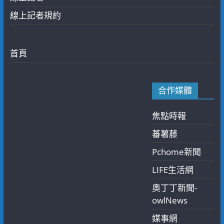
線上記者規約
首頁
合作媒體
焦點時報
蕃薯藤
Pchome新聞
LIFE生活網
奧丁丁新聞-
owlNews
媒事網