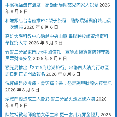
手寫祝福最有溫度 高雄郵局助憨兒向家人說愛
2026
年 8 月 6 日
和逸飯店台南館推ESG親子旅程 酪梨農遊與府城走讀
一次體驗
2026 年 8 月 6 日
高雄大學科教中心跨越中央山脈 串聯跨校師資培育科
學探究人才
2026 年 8 月 6 日
竹警二分局東門所x中國信託 宣導虛擬貨幣防詐守護
民眾財產安全
2026 年 8 月 6 日
觀光局推出「2026海線潮旅行」串聯四大濱海行政區
即日起正式開放報名
2026 年 8 月 6 日
洗腎總是皮膚癢、骨頭痛？醫：恐是副甲狀腺失控警訊
2026 年 8 月 6 日
聚眾鬥毆造成二人掛彩 警二分局火速連逮六嫌
2026
年 8 月 6 日
陳姓補教老師偷拍女學生案 更一審卅九罪全輕判
2026