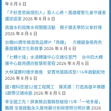
年 8 月 6 日
「不好意思麻煩別人」惹人心疼！鳳雄暖警化身守護者
護送返家
2026 年 8 月 6 日
高雄水利局推水保闖關活動 親子健走學防災拿好禮
2026 年 8 月 6 日
台糖80週年推首款品牌IP「角糖」 方糖變身萌角色
重啟糖業文化新故事
2026 年 8 月 6 日
「七轉七接」水湳轉運中心交通任意門 台中四大轉
運中心啟用邁向智慧新里程
2026 年 8 月 6 日
大林蒲遷村穩步推進 安置地道路成型116年啟動配地
2026 年 8 月 6 日
國1橋科匝道52億工程開工 陳其邁：打造高雄半導體
S廊帶交通命脈
2026 年 8 月 5 日
率全國之先！屏東縣自籌縣款破局15年「一地多屋」
難題 全面啟動永久屋地籍分割與使照分照計畫
2026