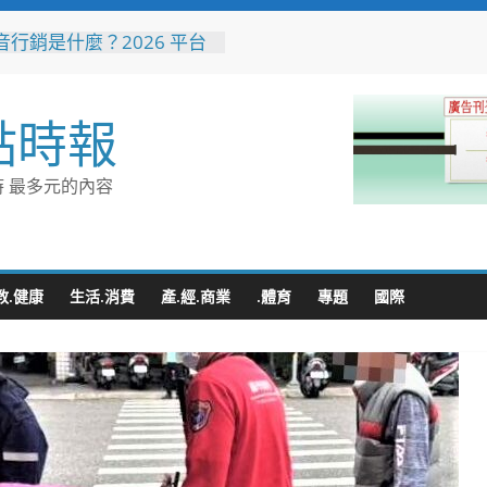
音行銷是什麼？2026 平台
、優缺點與電商變現全攻略
花藝大師梅垣稔抵台交流
見日和」展現台日花藝文化
點時報
 8月8日精彩展演登場
縣長參選人魏平政彰化造
喊福利超越六都承接王惠美
 最多元的內容
再升級
量能再升級！彰化聯合捐贈
高規格救護車 首配全自動
擔架床
地下道排水溝夜間清淤 水
教.健康
生活.消費
產.經.商業
.體育
專題
國際
:請用路人減速慢行