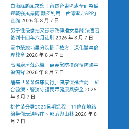
白海豚颱風來襲！台電台東區處全面整備
迎戰強風豪雨 籲多利用「台灣電力APP」
查詢
2026 年 8 月 7 日
男子性侵偷拍又餵毒致傳播女暴斃 法官審
後判十四年六月徒刑
2026 年 8 月 7 日
臺中榮總埔里分院攜手檢方 深化醫事倫
理教育
2026 年 8 月 7 日
高溫廚房藏危機 嘉義醫院提醒慎防熱中
暑傷腎
2026 年 8 月 7 日
埔基「爸爸健康同行」健康促進活動 結
合醫療、警消守護民眾健康與安全
2026
年 8 月 7 日
桃竹苗分署2026暑期遊程 11條在地路
線帶你玩遍客庄、部落與山林
2026 年 8
月 7 日