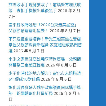
詐團收水手現身就栽了！前鎮警方埋伏收
網 查扣手機揪出幕後黑手
2026 年 8 月
7 日
臺東縣政府邀您「2026台東最美星空」
父親節帶爸爸追星去！
2026 年 8 月 7 日
不只送禮更要陪伴！新光三越高雄左營店
掌握父親節消費新趨勢 家庭體驗成熱門首
選
2026 年 8 月 7 日
小米之家進駐高雄義享時尚廣場 父親節
開幕祭三重超狂優惠
2026 年 8 月 6 日
少子化時代的地方解方！彰化市未婚聯誼
6年促成10對佳偶
2026 年 8 月 6 日
彰化縣長參選人魏平政率議員團隊攜手造
勢 盼翻轉彰化打造新局
2026 年 8 月 6
日