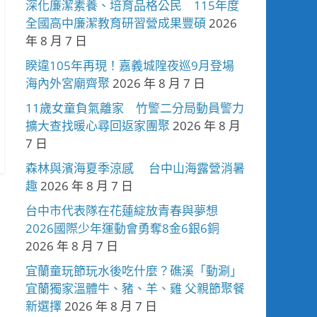
深化廉潔素養、培育品格公民 115年度
全國高中廉潔教育研習營成果豐碩
2026
年 8 月 7 日
睽違105年再現！嘉義城隍夜巡9月登場
海內外宮廟齊聚
2026 年 8 月 7 日
11歲女童負氣離家 竹警二分局動員警力
擴大查找暖心尋回返家團聚
2026 年 8 月
7 日
森林與濱海夏季涼感 台中山海露營消暑
趣
2026 年 8 月 7 日
台中市代表隊在花蓮綻放青春與夢想
2026國際少年運動會勇奪8金6銀6銅
2026 年 8 月 7 日
宜蘭童玩節玩水後吃什麼？礁溪「動涮」
宜蘭獨家溫體牛、豬、羊、雞 父親節聚餐
新選擇
2026 年 8 月 7 日