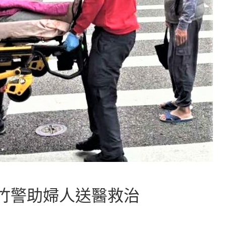
竹警助婦人送醫救治