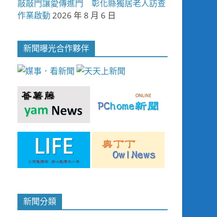
敲敲門讓愛傳進門 彰化縣獨居老人訪查
作業啟動
2026 年 8 月 6 日
新聞曝光合作夥伴
新聞分類