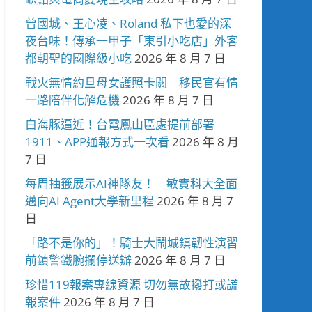
曾國城、王心凌、Roland 私下也愛的深
夜台味！傳承一甲子「東引小吃店」外客
都朝聖的國際級小吃
2026 年 8 月 7 日
戰火無情約旦母女護照卡關 移民官有情
一路陪伴化解危機
2026 年 8 月 7 日
白海豚逼近！台電鳳山區處提前部署
1911、APP通報方式一次看
2026 年 8 月
7 日
每周抽籤展示AI神隊友！ 敏實科大全面
邁向AI Agent大學新里程
2026 年 8 月 7
日
「路不是你的」！騎士大鬧城鎮韌性演習
前鎮警鐵腕攔停送辦
2026 年 8 月 7 日
珍惜119報案專線資源 切勿無故撥打或謊
報案件
2026 年 8 月 7 日