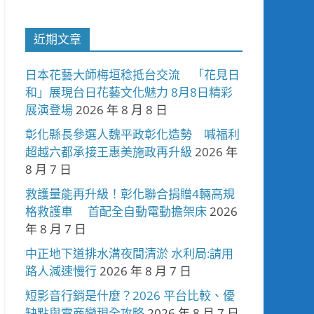
近期文章
日本花藝大師梅垣稔抵台交流 「花見日
和」展現台日花藝文化魅力 8月8日精彩
展演登場
2026 年 8 月 8 日
彰化縣長參選人魏平政彰化造勢 喊福利
超越六都承接王惠美施政再升級
2026 年
8 月 7 日
救護量能再升級！彰化聯合捐贈4輛高規
格救護車 首配全自動電動擔架床
2026
年 8 月 7 日
中正地下道排水溝夜間清淤 水利局:請用
路人減速慢行
2026 年 8 月 7 日
短影音行銷是什麼？2026 平台比較、優
缺點與電商變現全攻略
2026 年 8 月 7 日