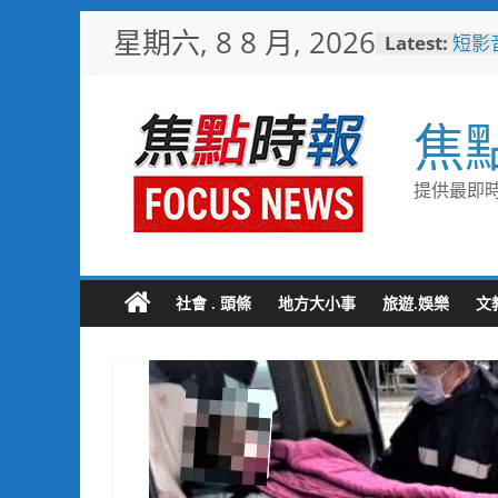
Skip
星期六, 8 8 月, 2026
Latest:
短影
to
比較
content
日本
「花
焦
魅力
彰化
勢 
提供最即時
施政
救護
4輛
電動
中正
社會 . 頭條
地方大小事
旅遊.娛樂
文
利局