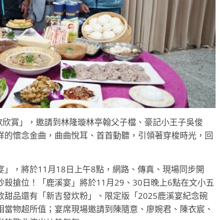
歌欣賞」，邀請到林隆璇林亭翰父子檔、豪記小王子吳俊
詳的懷念金曲，曲曲悅耳、首首動聽，引領著穿梭時光，回
」，將於11月18日上午8點，網路、傳真、現場同步開
殺搶位！「鹿溪宴」將於11月29、30日晚上6點在文小五
甜品還有「新吉發炊粉」、限定版「2025鹿溪宴紀念碗
相當物超所值；宴席現場邀請到陳隨意、廖婉君、陳衣宸、