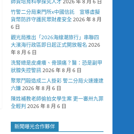
師資培育科學探究人才
2026 年 8 月 6 日
竹警二分局東門所x中國信託 宣導虛擬
貨幣防詐守護民眾財產安全
2026 年 8 月
6 日
觀光局推出「2026海線潮旅行」串聯四
大濱海行政區即日起正式開放報名
2026
年 8 月 6 日
洗腎總是皮膚癢、骨頭痛？醫：恐是副甲
狀腺失控警訊
2026 年 8 月 6 日
聚眾鬥毆造成二人掛彩 警二分局火速連逮
六嫌
2026 年 8 月 6 日
陳姓補教老師偷拍女學生案 更一審卅九罪
全輕判
2026 年 8 月 6 日
新聞曝光合作夥伴