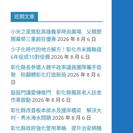
近期文章
小米之家進駐高雄義享時尚廣場 父親節
開幕祭三重超狂優惠
2026 年 8 月 6 日
少子化時代的地方解方！彰化市未婚聯誼
6年促成10對佳偶
2026 年 8 月 6 日
彰化縣長參選人魏平政率議員團隊攜手造
勢 盼翻轉彰化打造新局
2026 年 8 月 6
日
敲敲門讓愛傳進門 彰化縣獨居老人訪查
作業啟動
2026 年 8 月 6 日
彰化縣改善板本排水及護岸橋梁 解決大
村、秀水淹水問題
2026 年 8 月 6 日
彰化縣政府強化警用車輛 提升治安網機