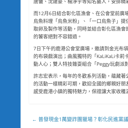
唐儷、沈建豪、楊淨宇等知名藝人，安排精
而12月6日結合彰化區漁會、在公會堂前廣
烏魚料理「烏魚米粉」、「一口烏魚子」提
取卵及製作等活動，同時並結合彰化區漁會
的饕客絕對不容錯過。
7日下午的鹿港公會堂廣場，邀請到金光布
的布袋戲演出；曲風獨特的「KaLiKaLi
動人心；雙人特技雜耍組合「Peggy玩劇
許志宏表示，每年的冬歡系列活動，蘊藏著
的活動一樣精彩可期，歡迎全國的鄉親好朋友
感受鹿港小鎮的獨特魅力，保證讓大家收穫
普發現金1萬變詐團獵場？彰化民進黨
←