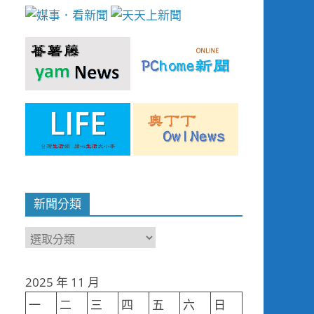
新聞分類
新
聞
分
2025 年 11 月
類
一
二
三
四
五
六
日