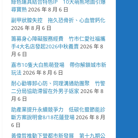
綠色運具結合特色IP 10大萌熊地圖引爆
尋寶熱
2026 年 8 月 6 日
副甲狀腺失控 拖久恐骨折、心血管鈣化
2026 年 8 月 6 日
籌募身心障礙服務經費 竹市仁愛社福攜
手4大名店發起2026中秋義賣
2026 年 8
月 6 日
嘉市10隻大白熊萌登場 帶你解鎖城市新
玩法
2026 年 8 月 6 日
耐心勸導卸心防、同理溝通助團聚 竹警
二分局協助滯留在外男子返家
2026 年 8
月 6 日
助產業提升永續競爭力 低碳化暨節能診
斷方案說明會8/18花蓮登場
2026 年 8 月
6 日
黃偉哲推動下營都市新發展 第十九期公