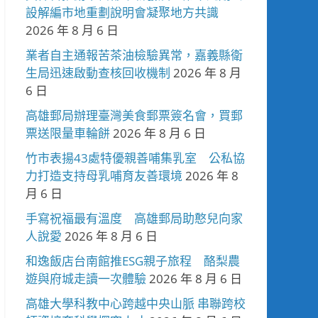
設解編市地重劃說明會凝聚地方共識
2026 年 8 月 6 日
業者自主通報苦茶油檢驗異常，嘉義縣衛
生局迅速啟動查核回收機制
2026 年 8 月
6 日
高雄郵局辦理臺灣美食郵票簽名會，買郵
票送限量車輪餅
2026 年 8 月 6 日
竹市表揚43處特優親善哺集乳室 公私協
力打造支持母乳哺育友善環境
2026 年 8
月 6 日
手寫祝福最有溫度 高雄郵局助憨兒向家
人說愛
2026 年 8 月 6 日
和逸飯店台南館推ESG親子旅程 酪梨農
遊與府城走讀一次體驗
2026 年 8 月 6 日
高雄大學科教中心跨越中央山脈 串聯跨校