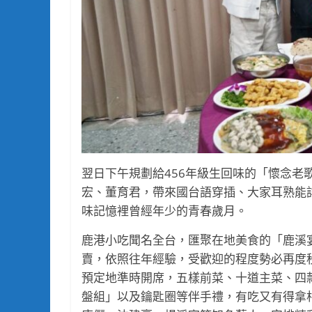
翌日下午規劃給456年級生回味的「懷念老
宏、董育君，帶來國台語穿插、大家耳熟能
味記憶裡曾經年少的青春歲月。
鹿港小吃聞名全台，匯聚在地美食的「鹿溪宴
賣，依照往年經驗，受歡迎的程度勢必再度秒
預定地準時開席，五樣前菜、十道主菜、四款
盤組」以及鑰匙圈等伴手禮，有吃又有得拿