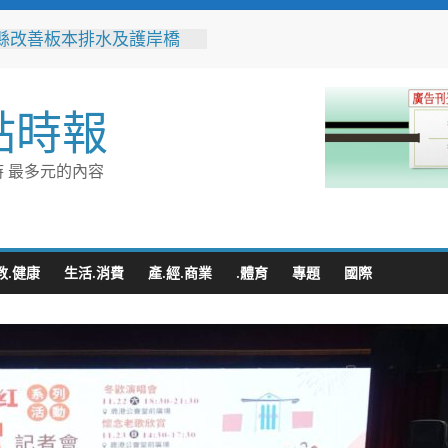
縣改善板本排水及護岸橋
解決大村、秀水淹水問題
之家進駐高雄義享時尚廣
父親節開幕祭三重超狂優惠
點時報
化時代的地方解方！彰化市
聯誼6年促成10對佳偶
縣長參選人魏平政率議員團
 最多元的內容
手造勢 盼翻轉彰化打造新
門讓愛傳進門 彰化縣獨居
訪查作業啟動
教.健康
生活.消費
產.經.商業
.體育
專題
國際