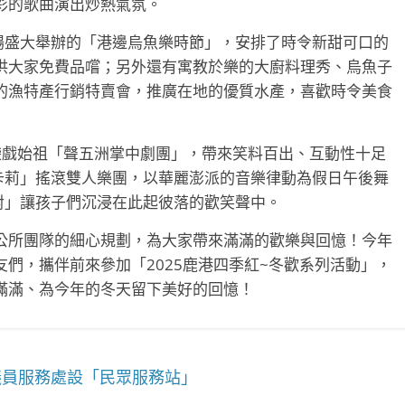
彩的歌曲演出炒熱氣氛。
場盛大舉辦的「港邊烏魚樂時節」，安排了時令新甜可口的
供大家免費品嚐；另外還有寓教於樂的大廚料理秀、烏魚子
的漁特產行銷特賣會，推廣在地的優質水產，喜歡時令美食
袋戲始祖「聲五洲掌中劇團」，帶來笑料百出、互動性十足
卡莉卡莉」搖滾雙人樂團，以華麗澎派的音樂律動為假日午後舞
派對」讓孩子們沉浸在此起彼落的歡笑聲中。
公所團隊的細心規劃，為大家帶來滿滿的歡樂與回憶！今年
們，攜伴前來參加「2025鹿港四季紅~冬歡系列活動」，
滿滿、為今年的冬天留下美好的回憶！
議員服務處設「民眾服務站」