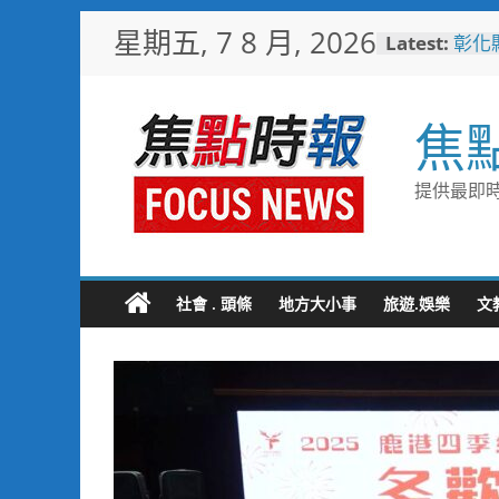
Skip
星期五, 7 8 月, 2026
Latest:
彰化
to
梁 
content
小米
場 
焦
少子
未婚
彰化
提供最即時
隊攜
局
敲敲
老人
社會 . 頭條
地方大小事
旅遊.娛樂
文