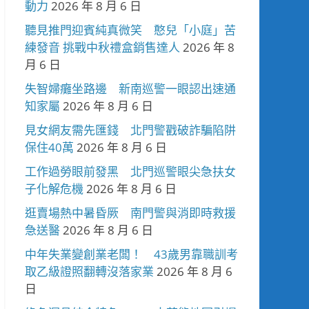
動力
2026 年 8 月 6 日
聽見推門迎賓純真微笑 憨兒「小庭」苦
練發音 挑戰中秋禮盒銷售達人
2026 年 8
月 6 日
失智婦癱坐路邊 新南巡警一眼認出速通
知家屬
2026 年 8 月 6 日
見女網友需先匯錢 北門警戳破詐騙陷阱
保住40萬
2026 年 8 月 6 日
工作過勞眼前發黑 北門巡警眼尖急扶女
子化解危機
2026 年 8 月 6 日
逛賣場熱中暑昏厥 南門警與消即時救援
急送醫
2026 年 8 月 6 日
中年失業變創業老闆！ 43歲男靠職訓考
取乙級證照翻轉沒落家業
2026 年 8 月 6
日