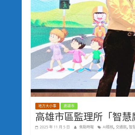
地方大小事
高雄市
高雄市區監理所「智慧
,
,
2025 年 11 月 5 日
焦點時報
AI稽核
交通部
智