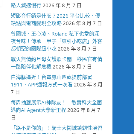
路人減速慢行
2026 年 8 月 7 日
短影音行銷是什麼？2026 平台比較、優
缺點與電商變現全攻略
2026 年 8 月 7 日
曾國城、王心凌、Roland 私下也愛的深
夜台味！傳承一甲子「東引小吃店」外客
都朝聖的國際級小吃
2026 年 8 月 7 日
戰火無情約旦母女護照卡關 移民官有情
一路陪伴化解危機
2026 年 8 月 7 日
白海豚逼近！台電鳳山區處提前部署
1911、APP通報方式一次看
2026 年 8 月
7 日
每周抽籤展示AI神隊友！ 敏實科大全面
邁向AI Agent大學新里程
2026 年 8 月 7
日
「路不是你的」！騎士大鬧城鎮韌性演習