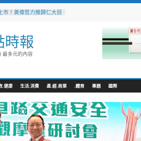
上市！黃偉哲力推歸仁大目
，邀全民體驗採果樂兼做公
高雄機廠變身全台最大免費
點時報
 陳其邁:保存百年產業記
車醫院」變身親子天堂！高
 最多元的內容
子遊樂園開幕首日人潮爆棚
雄親子樂園」爆紅！全臺最
費園區首日吸三萬人朝聖
突破4,000人次
無心成於熱愛 王貴嬋現代
教.健康
生活.消費
產.經.商業
.體育
專題
國際
個展