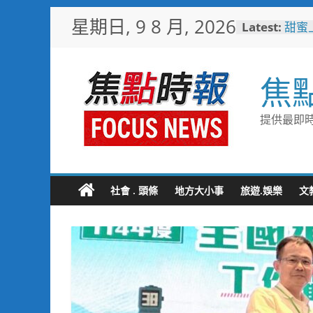
Skip
星期日, 9 8 月, 2026
Latest:
甜蜜
to
釋迦
content
益
臺鐵
焦
樂園
憶！
「火
提供最即時
雄親
「高
大免
輕軌更
起於
社會 . 頭條
地方大小事
旅遊.娛樂
文
水墨