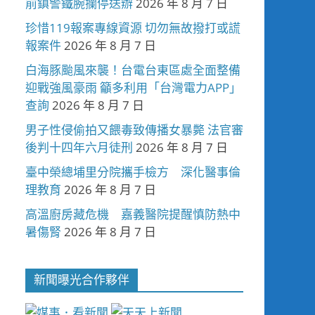
前鎮警鐵腕攔停送辦
2026 年 8 月 7 日
珍惜119報案專線資源 切勿無故撥打或謊
報案件
2026 年 8 月 7 日
白海豚颱風來襲！台電台東區處全面整備
迎戰強風豪雨 籲多利用「台灣電力APP」
查詢
2026 年 8 月 7 日
男子性侵偷拍又餵毒致傳播女暴斃 法官審
後判十四年六月徒刑
2026 年 8 月 7 日
臺中榮總埔里分院攜手檢方 深化醫事倫
理教育
2026 年 8 月 7 日
高溫廚房藏危機 嘉義醫院提醒慎防熱中
暑傷腎
2026 年 8 月 7 日
新聞曝光合作夥伴