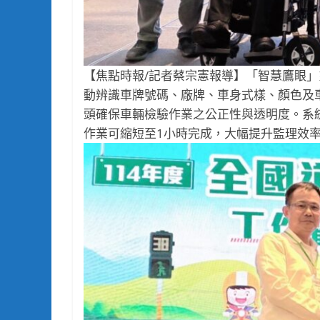
【焦點時報/記者蔡宗憲報導】「智慧鷹眼」
動辨識車牌號碼、廠牌、車身式樣、顏色及
頭確保車輛檢驗作業之公正性與透明度。系統
作業可縮短至1小時完成，大幅提升監理效