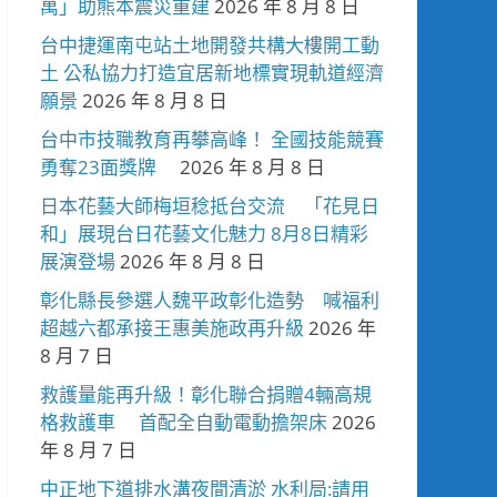
萬」助熊本震災重建
2026 年 8 月 8 日
台中捷運南屯站土地開發共構大樓開工動
土 公私協力打造宜居新地標實現軌道經濟
願景
2026 年 8 月 8 日
台中市技職教育再攀高峰！ 全國技能競賽
勇奪23面獎牌
2026 年 8 月 8 日
日本花藝大師梅垣稔抵台交流 「花見日
和」展現台日花藝文化魅力 8月8日精彩
展演登場
2026 年 8 月 8 日
彰化縣長參選人魏平政彰化造勢 喊福利
超越六都承接王惠美施政再升級
2026 年
8 月 7 日
救護量能再升級！彰化聯合捐贈4輛高規
格救護車 首配全自動電動擔架床
2026
年 8 月 7 日
中正地下道排水溝夜間清淤 水利局:請用