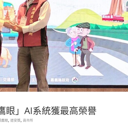
鷹眼」AI系統獲最高榮譽
,
,
慧鷹眼
道安獎
高市所