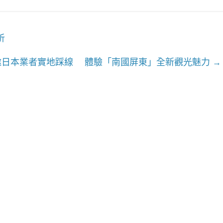
析
邀日本業者實地踩線 體驗「南國屏東」全新觀光魅力
→