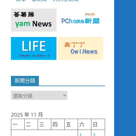
新聞分類
新
聞
分
2025 年 11 月
類
一
二
三
四
五
六
日
1
2