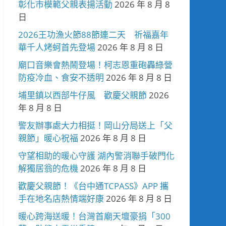
彰化市模範父親表揚活動
2026 年 8 月 8
日
2026王功漁火節88節連二天 祈福嘉年
華千人烤蚵首先登場
2026 年 8 月 8 日
廟口音樂會熱鬧登場！柯志恩重砲轟綠營
防疫冷血、食安不透明
2026 年 8 月 8 日
埔里鎮以西部牛仔風 歡慶父親節
2026
年 8 月 8 日
警友辦事處大力相挺！岡山分局送上「父
親節」暖心祝福
2026 年 8 月 8 日
守望相助的暖心守護 湖內警消聯手破門化
解獨居翁的危機
2026 年 8 月 8 日
歡慶父親節！《台中通TCPASS》APP 攜
手在地名店熱情端好康
2026 年 8 月 8 日
暖心跨海送暖！台灣首廟天壇豪捐「300