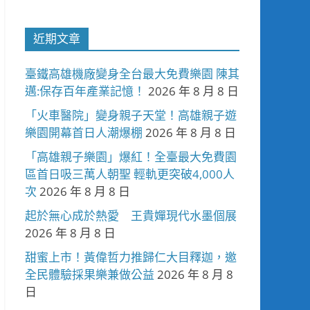
近期文章
臺鐵高雄機廠變身全台最大免費樂園 陳其
邁:保存百年產業記憶！
2026 年 8 月 8 日
「火車醫院」變身親子天堂！高雄親子遊
樂園開幕首日人潮爆棚
2026 年 8 月 8 日
「高雄親子樂園」爆紅！全臺最大免費園
區首日吸三萬人朝聖 輕軌更突破4,000人
次
2026 年 8 月 8 日
起於無心成於熱愛 王貴嬋現代水墨個展
2026 年 8 月 8 日
甜蜜上市！黃偉哲力推歸仁大目釋迦，邀
全民體驗採果樂兼做公益
2026 年 8 月 8
日