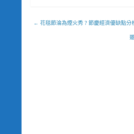
花毯節淪為煙火秀 ? 節慶經濟優缺點分
←