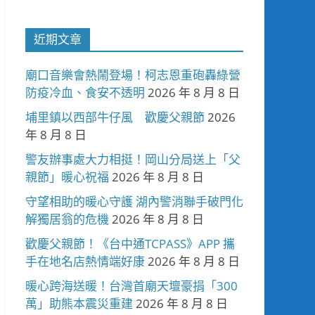
近期文章
廟口音樂會熱鬧登場！柯志恩重砲轟綠營
防疫冷血、食安不透明
2026 年 8 月 8 日
埔里鎮以西部牛仔風 歡慶父親節
2026
年 8 月 8 日
警友辦事處大力相挺！岡山分局送上「父
親節」暖心祝福
2026 年 8 月 8 日
守望相助的暖心守護 湖內警消聯手破門化
解獨居翁的危機
2026 年 8 月 8 日
歡慶父親節！《台中通TCPASS》APP 攜
手在地名店熱情端好康
2026 年 8 月 8 日
暖心跨海送暖！台灣首廟天壇豪捐「300
萬」助熊本震災重建
2026 年 8 月 8 日