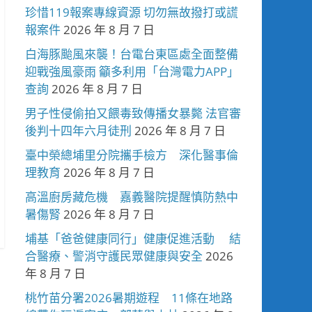
珍惜119報案專線資源 切勿無故撥打或謊
報案件
2026 年 8 月 7 日
白海豚颱風來襲！台電台東區處全面整備
迎戰強風豪雨 籲多利用「台灣電力APP」
查詢
2026 年 8 月 7 日
男子性侵偷拍又餵毒致傳播女暴斃 法官審
後判十四年六月徒刑
2026 年 8 月 7 日
臺中榮總埔里分院攜手檢方 深化醫事倫
理教育
2026 年 8 月 7 日
高溫廚房藏危機 嘉義醫院提醒慎防熱中
暑傷腎
2026 年 8 月 7 日
埔基「爸爸健康同行」健康促進活動 結
合醫療、警消守護民眾健康與安全
2026
年 8 月 7 日
桃竹苗分署2026暑期遊程 11條在地路