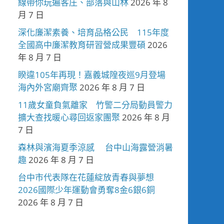
線帶你玩遍客庄、部落與山林
2026 年 8
月 7 日
深化廉潔素養、培育品格公民 115年度
全國高中廉潔教育研習營成果豐碩
2026
年 8 月 7 日
睽違105年再現！嘉義城隍夜巡9月登場
海內外宮廟齊聚
2026 年 8 月 7 日
11歲女童負氣離家 竹警二分局動員警力
擴大查找暖心尋回返家團聚
2026 年 8 月
7 日
森林與濱海夏季涼感 台中山海露營消暑
趣
2026 年 8 月 7 日
台中市代表隊在花蓮綻放青春與夢想
2026國際少年運動會勇奪8金6銀6銅
2026 年 8 月 7 日