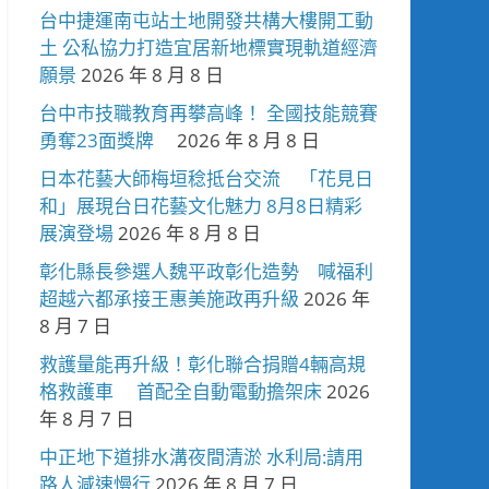
台中捷運南屯站土地開發共構大樓開工動
土 公私協力打造宜居新地標實現軌道經濟
願景
2026 年 8 月 8 日
台中市技職教育再攀高峰！ 全國技能競賽
勇奪23面獎牌
2026 年 8 月 8 日
日本花藝大師梅垣稔抵台交流 「花見日
和」展現台日花藝文化魅力 8月8日精彩
展演登場
2026 年 8 月 8 日
彰化縣長參選人魏平政彰化造勢 喊福利
超越六都承接王惠美施政再升級
2026 年
8 月 7 日
救護量能再升級！彰化聯合捐贈4輛高規
格救護車 首配全自動電動擔架床
2026
年 8 月 7 日
中正地下道排水溝夜間清淤 水利局:請用
路人減速慢行
2026 年 8 月 7 日