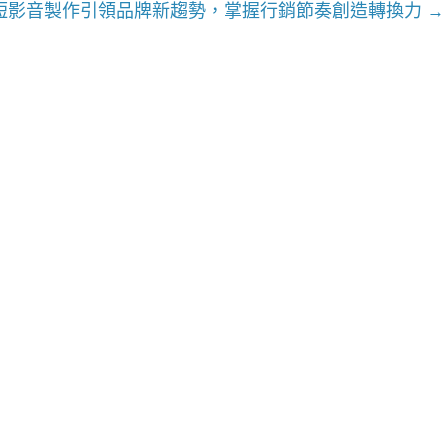
26短影音製作引領品牌新趨勢，掌握行銷節奏創造轉換力
→