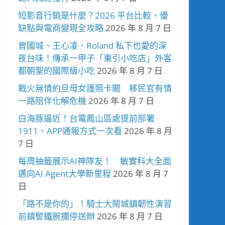
短影音行銷是什麼？2026 平台比較、優
缺點與電商變現全攻略
2026 年 8 月 7 日
曾國城、王心凌、Roland 私下也愛的深
夜台味！傳承一甲子「東引小吃店」外客
都朝聖的國際級小吃
2026 年 8 月 7 日
戰火無情約旦母女護照卡關 移民官有情
一路陪伴化解危機
2026 年 8 月 7 日
白海豚逼近！台電鳳山區處提前部署
1911、APP通報方式一次看
2026 年 8 月
7 日
每周抽籤展示AI神隊友！ 敏實科大全面
邁向AI Agent大學新里程
2026 年 8 月 7
日
「路不是你的」！騎士大鬧城鎮韌性演習
前鎮警鐵腕攔停送辦
2026 年 8 月 7 日