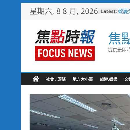
Skip
星期六, 8 8 月, 2026
Latest:
歡慶
to
TCP
content
情端
廟口
焦
砲轟
埔里
節
提供最即時
警友
送上
守望
聯手
社會 . 頭條
地方大小事
旅遊.娛樂
文