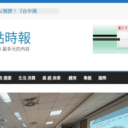
父親節！《台中通
ASS》APP 攜手在地名店熱
好康
音樂會熱鬧登場！柯志恩重
點時報
綠營防疫冷血、食安不透明
鎮以西部牛仔風 歡慶父親
 最多元的內容
辦事處大力相挺！岡山分局
「父親節」暖心祝福
相助的暖心守護 湖內警消
破門化解獨居翁的危機
教.健康
生活.消費
產.經.商業
.體育
專題
國際