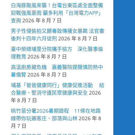
白海豚颱風來襲！台電台東區處全面整備
迎戰強風豪雨 籲多利用「台灣電力APP」
查詢
2026 年 8 月 7 日
男子性侵偷拍又餵毒致傳播女暴斃 法官審
後判十四年六月徒刑
2026 年 8 月 7 日
臺中榮總埔里分院攜手檢方 深化醫事倫
理教育
2026 年 8 月 7 日
高溫廚房藏危機 嘉義醫院提醒慎防熱中
暑傷腎
2026 年 8 月 7 日
埔基「爸爸健康同行」健康促進活動 結
合醫療、警消守護民眾健康與安全
2026
年 8 月 7 日
桃竹苗分署2026暑期遊程 11條在地路
線帶你玩遍客庄、部落與山林
2026 年 8
月 7 日