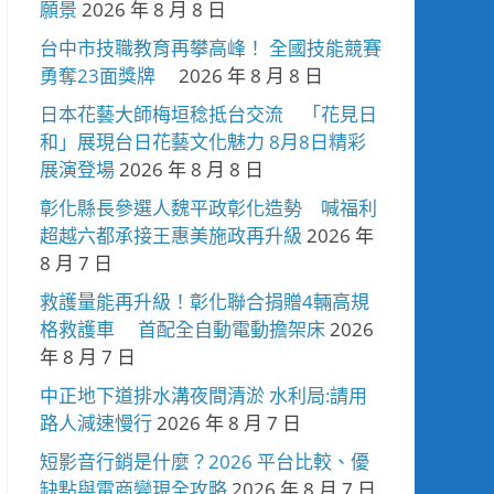
願景
2026 年 8 月 8 日
台中市技職教育再攀高峰！ 全國技能競賽
勇奪23面獎牌
2026 年 8 月 8 日
日本花藝大師梅垣稔抵台交流 「花見日
和」展現台日花藝文化魅力 8月8日精彩
展演登場
2026 年 8 月 8 日
彰化縣長參選人魏平政彰化造勢 喊福利
超越六都承接王惠美施政再升級
2026 年
8 月 7 日
救護量能再升級！彰化聯合捐贈4輛高規
格救護車 首配全自動電動擔架床
2026
年 8 月 7 日
中正地下道排水溝夜間清淤 水利局:請用
路人減速慢行
2026 年 8 月 7 日
短影音行銷是什麼？2026 平台比較、優
缺點與電商變現全攻略
2026 年 8 月 7 日