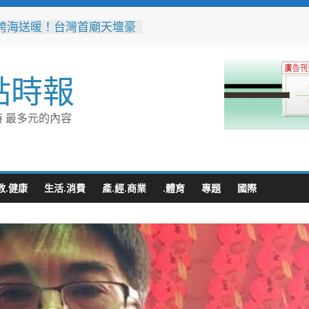
跨海送暖！台灣首廟天壇豪
300萬」助熊本震災重建
鎮以西部牛仔風 歡慶父親
點時報
辦事處大力相挺！岡山分局
「父親節」暖心祝福
相助的暖心守護 湖內警消
 最多元的內容
破門化解獨居翁的危機
父親節！《台中通
ASS》APP 攜手在地名店熱
好康
教.健康
生活.消費
產.經.商業
.體育
專題
國際