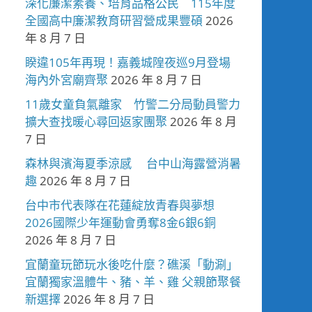
深化廉潔素養、培育品格公民 115年度
全國高中廉潔教育研習營成果豐碩
2026
年 8 月 7 日
睽違105年再現！嘉義城隍夜巡9月登場
海內外宮廟齊聚
2026 年 8 月 7 日
11歲女童負氣離家 竹警二分局動員警力
擴大查找暖心尋回返家團聚
2026 年 8 月
7 日
森林與濱海夏季涼感 台中山海露營消暑
趣
2026 年 8 月 7 日
台中市代表隊在花蓮綻放青春與夢想
2026國際少年運動會勇奪8金6銀6銅
2026 年 8 月 7 日
宜蘭童玩節玩水後吃什麼？礁溪「動涮」
宜蘭獨家溫體牛、豬、羊、雞 父親節聚餐
新選擇
2026 年 8 月 7 日