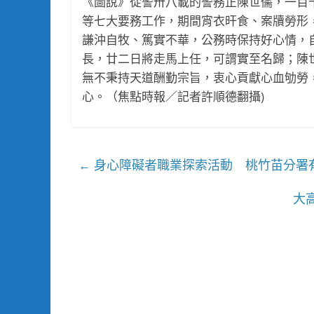
《圖說》從警卅八載的警務正陳世儒，一百
等七大要務工作，期間宵衣旰食、案牘勞形
謙沖自牧、篤實不華，公務時保持好心情，
長，廿二日將走馬上任，可謂實至名歸；陳
無不秉持天道酬勤宗旨，衷心貢獻心血劬勞
心。（焦點時報／記者許順德翻攝)
身心障礙者職業探索活動 桃竹苗分署
←
大