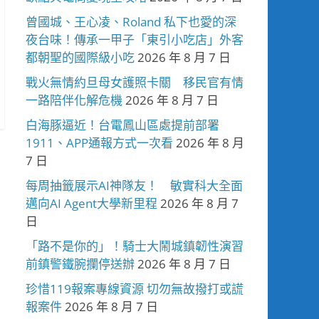
曾國城、王心凌、Roland 私下也愛的深
夜台味！傳承一甲子「東引小吃店」外客
都朝聖的國際級小吃
2026 年 8 月 7 日
戰火無情約旦母女護照卡關 移民官有情
一路陪伴化解危機
2026 年 8 月 7 日
白海豚逼近！台電鳳山區處提前部署
1911、APP通報方式一次看
2026 年 8 月
7 日
每周抽籤展示AI神隊友！ 敏實科大全面
邁向AI Agent大學新里程
2026 年 8 月 7
日
「路不是你的」！騎士大鬧城鎮韌性演習
前鎮警鐵腕攔停送辦
2026 年 8 月 7 日
珍惜119報案專線資源 切勿無故撥打或謊
報案件
2026 年 8 月 7 日