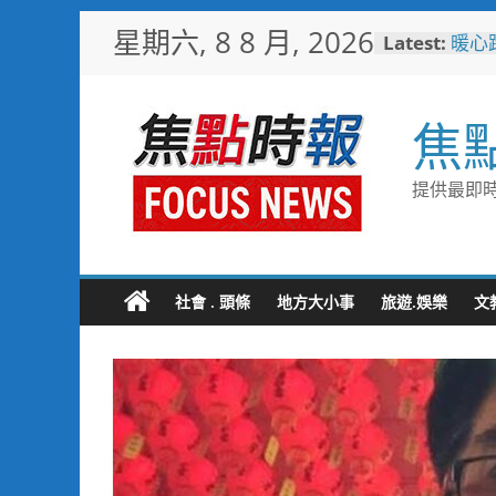
Skip
星期六, 8 8 月, 2026
Latest:
暖心
to
捐「
content
埔里
節
焦
警友
送上
守望
提供最即時
聯手
歡慶
TCP
情端
社會 . 頭條
地方大小事
旅遊.娛樂
文