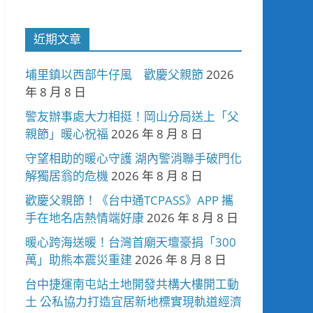
近期文章
埔里鎮以西部牛仔風 歡慶父親節
2026
年 8 月 8 日
警友辦事處大力相挺！岡山分局送上「父
親節」暖心祝福
2026 年 8 月 8 日
守望相助的暖心守護 湖內警消聯手破門化
解獨居翁的危機
2026 年 8 月 8 日
歡慶父親節！《台中通TCPASS》APP 攜
手在地名店熱情端好康
2026 年 8 月 8 日
暖心跨海送暖！台灣首廟天壇豪捐「300
萬」助熊本震災重建
2026 年 8 月 8 日
台中捷運南屯站土地開發共構大樓開工動
土 公私協力打造宜居新地標實現軌道經濟