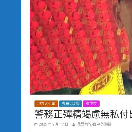
地方大小事
社會 . 頭條
臺中市
警務正殫精竭慮無私付
2025 年 9 月 17 日
焦點時報-台中 許順德