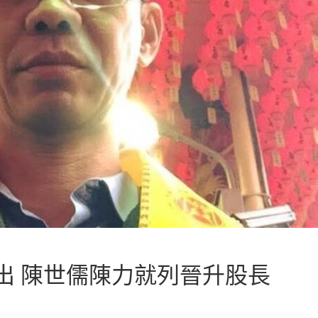
出 陳世儒陳力就列晉升股長