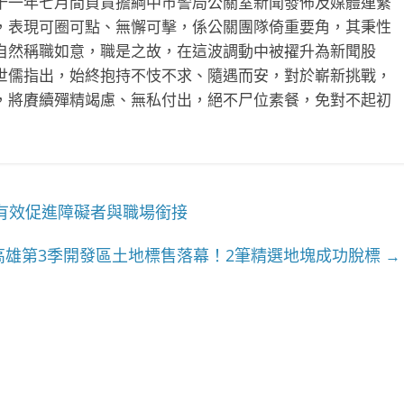
十一年七月間負責擔綱中市警局公關室新聞發佈及媒體連繫
，表現可圈可點、無懈可擊，係公關團隊倚重要角，其秉性
自然稱職如意，職是之故，在這波調動中被擢升為新聞股
世儒指出，始終抱持不忮不求、隨遇而安，對於嶄新挑戰，
，將賡續殫精竭慮、無私付出，絕不尸位素餐，免對不起初
有效促進障礙者與職場銜接
高雄第3季開發區土地標售落幕！2筆精選地塊成功脫標
→