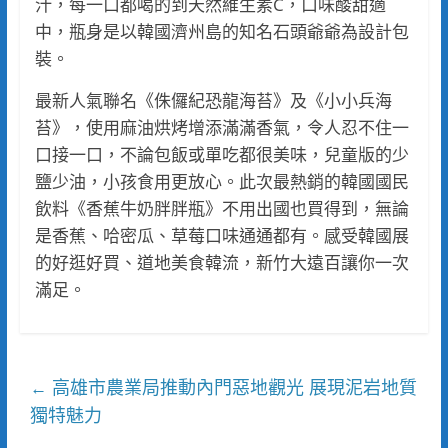
汁，每一口都喝的到天然維生素C，口味酸甜適
中，瓶身是以韓國濟州島的知名石頭爺爺為設計包
裝。
最新人氣聯名《侏儸紀恐龍海苔》及《小小兵海
苔》，使用麻油烘烤增添滿滿香氣，令人忍不住一
口接一口，不論包飯或單吃都很美味，兒童版的少
鹽少油，小孩食用更放心。此次最熱銷的韓國國民
飲料《香蕉牛奶胖胖瓶》不用出國也買得到，無論
是香蕉、哈密瓜、草莓口味通通都有。感受韓國展
的好逛好買、道地美食韓流，新竹大遠百讓你一次
滿足。
高雄市農業局推動內門惡地觀光 展現泥岩地質
←
獨特魅力