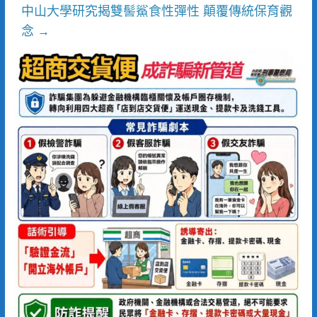
中山大學研究揭雙髻鯊食性彈性 顛覆傳統保育觀
念
→