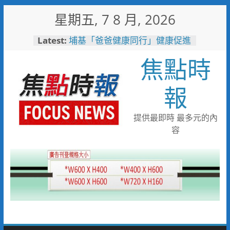
Skip
星期五, 7 8 月, 2026
to
content
Latest:
埔基「爸爸健康同行」健康促進
活動 結合醫療、警消守護民
焦點時
眾健康與安全
白海豚颱風來襲！台電台東區處
全面整備迎戰強風豪雨 籲多利
報
用「台灣電力APP」查詢
男子性侵偷拍又餵毒致傳播女暴
斃 法官審後判十四年六月徒刑
提供最即時 最多元的內
臺中榮總埔里分院攜手檢方 深
容
化醫事倫理教育
高溫廚房藏危機 嘉義醫院提醒
慎防熱中暑傷腎