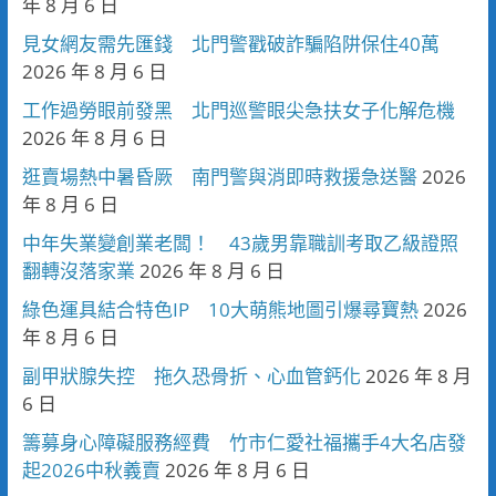
年 8 月 6 日
見女網友需先匯錢 北門警戳破詐騙陷阱保住40萬
2026 年 8 月 6 日
工作過勞眼前發黑 北門巡警眼尖急扶女子化解危機
2026 年 8 月 6 日
逛賣場熱中暑昏厥 南門警與消即時救援急送醫
2026
年 8 月 6 日
中年失業變創業老闆！ 43歲男靠職訓考取乙級證照
翻轉沒落家業
2026 年 8 月 6 日
綠色運具結合特色IP 10大萌熊地圖引爆尋寶熱
2026
年 8 月 6 日
副甲狀腺失控 拖久恐骨折、心血管鈣化
2026 年 8 月
6 日
籌募身心障礙服務經費 竹市仁愛社福攜手4大名店發
起2026中秋義賣
2026 年 8 月 6 日