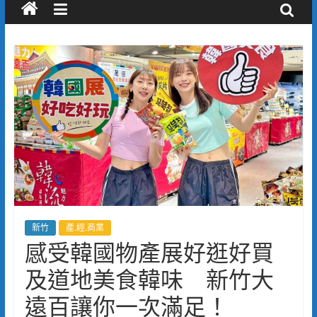
新竹
產.經.商業
感受韓國物產展好逛好買
及道地美食韓味 新竹大
遠百讓你一次滿足！