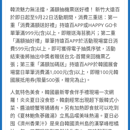
韓流魅力無法擋，滿額抽機票送好禮！ 新竹大遠百
於即日起至9月22日活動期間，消費三重送：第一
重「消費滿額送好禮」持遠百APP或HAPPY GO卡
單筆滿999元(含)以上，即贈送海苔脆片；第二重
「滿額抽好禮」單筆持遠百APP於活動現場當日消
費599元(含)以上，即可獲得電子抽獎序號，活動
結束後將抽出中獎者贈送台北-首爾來回機票乙
張；第三重「滿額加碼送」持遠百APP於韓國展會
場當日單筆消費滿1,000元(含)以上，即贈100元韓
國展抵用券(限量500張，贈完為止)。
人氣特色美食，韓國最新零食伴手禮現場一次網
羅！炎炎夏日沒食慾，韓劇經常出現超下飯韓式小
菜、醬油螃蟹等通通有。另有加熱即食就可以吃到
的《夏林鮑魚蔘雞湯》立馬品嚐美味熱湯。夏日必
囤《濟州香果汁》是來自韓國濟州島的漢拏峰柑橘