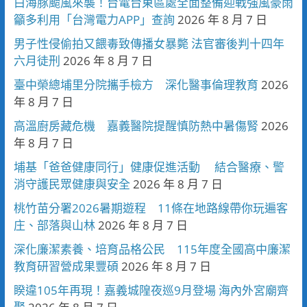
白海豚颱風來襲！台電台東區處全面整備迎戰強風豪雨
籲多利用「台灣電力APP」查詢
2026 年 8 月 7 日
男子性侵偷拍又餵毒致傳播女暴斃 法官審後判十四年
六月徒刑
2026 年 8 月 7 日
臺中榮總埔里分院攜手檢方 深化醫事倫理教育
2026
年 8 月 7 日
高溫廚房藏危機 嘉義醫院提醒慎防熱中暑傷腎
2026
年 8 月 7 日
埔基「爸爸健康同行」健康促進活動 結合醫療、警
消守護民眾健康與安全
2026 年 8 月 7 日
桃竹苗分署2026暑期遊程 11條在地路線帶你玩遍客
庄、部落與山林
2026 年 8 月 7 日
深化廉潔素養、培育品格公民 115年度全國高中廉潔
教育研習營成果豐碩
2026 年 8 月 7 日
睽違105年再現！嘉義城隍夜巡9月登場 海內外宮廟齊