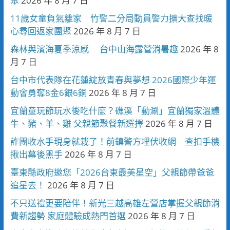
聚
2026 年 8 月 7 日
11歲女童負氣離家 竹警二分局動員警力擴大查找暖
心尋回返家團聚
2026 年 8 月 7 日
森林與濱海夏季涼感 台中山海露營消暑趣
2026 年 8
月 7 日
台中市代表隊在花蓮綻放青春與夢想 2026國際少年運
動會勇奪8金6銀6銅
2026 年 8 月 7 日
宜蘭童玩節玩水後吃什麼？礁溪「動涮」宜蘭獨家溫體
牛、豬、羊、雞 父親節聚餐新選擇
2026 年 8 月 7 日
詐團收水手現身就栽了！前鎮警方埋伏收網 查扣手機
揪出幕後黑手
2026 年 8 月 7 日
臺東縣政府邀您「2026台東最美星空」父親節帶爸爸
追星去！
2026 年 8 月 7 日
不只送禮更要陪伴！新光三越高雄左營店掌握父親節消
費新趨勢 家庭體驗成熱門首選
2026 年 8 月 7 日