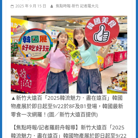
2025 年 9 月 15 日
焦點時報-新竹 記者羅大元
▲新竹大遠百「2025韓流魅力．盡在遠百」韓國
物產展於即日起至9/22於8F及B1登場，韓國最新
零食一次網羅！(圖／新竹大遠百提供)
【焦點時報/記者羅蔚舟報導】新竹大遠百「2025
韓流魅力．盡在遠百」韓國物產展於即日起至9/22