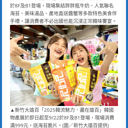
於8F及B1登場，現場集結胖胖瓶牛奶、人氣聯名
海苔、美味湯品、產地直送醬蟹等多款特色美食伴
手禮，讓消費者不必出國也能沉浸正宗韓味饗宴。
▲新竹大遠百「2025韓流魅力．盡在遠百」韓國
物產展於即日起至9/22於8F及B1登場，現場消費
滿999元，送海苔脆片。(圖／新竹大遠百提供)