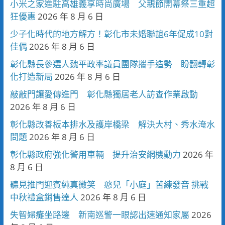
小米之家進駐高雄義享時尚廣場 父親節開幕祭三重超
狂優惠
2026 年 8 月 6 日
少子化時代的地方解方！彰化市未婚聯誼6年促成10對
佳偶
2026 年 8 月 6 日
彰化縣長參選人魏平政率議員團隊攜手造勢 盼翻轉彰
化打造新局
2026 年 8 月 6 日
敲敲門讓愛傳進門 彰化縣獨居老人訪查作業啟動
2026 年 8 月 6 日
彰化縣改善板本排水及護岸橋梁 解決大村、秀水淹水
問題
2026 年 8 月 6 日
彰化縣政府強化警用車輛 提升治安網機動力
2026 年
8 月 6 日
聽見推門迎賓純真微笑 憨兒「小庭」苦練發音 挑戰
中秋禮盒銷售達人
2026 年 8 月 6 日
失智婦癱坐路邊 新南巡警一眼認出速通知家屬
2026