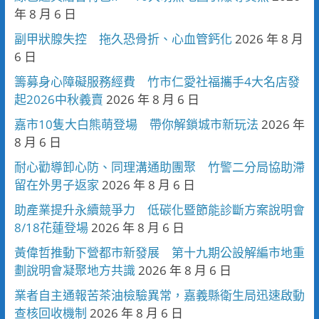
年 8 月 6 日
副甲狀腺失控 拖久恐骨折、心血管鈣化
2026 年 8 月
6 日
籌募身心障礙服務經費 竹市仁愛社福攜手4大名店發
起2026中秋義賣
2026 年 8 月 6 日
嘉市10隻大白熊萌登場 帶你解鎖城市新玩法
2026 年
8 月 6 日
耐心勸導卸心防、同理溝通助團聚 竹警二分局協助滯
留在外男子返家
2026 年 8 月 6 日
助產業提升永續競爭力 低碳化暨節能診斷方案說明會
8/18花蓮登場
2026 年 8 月 6 日
黃偉哲推動下營都市新發展 第十九期公設解編市地重
劃說明會凝聚地方共識
2026 年 8 月 6 日
業者自主通報苦茶油檢驗異常，嘉義縣衛生局迅速啟動
查核回收機制
2026 年 8 月 6 日