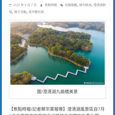
,
,
2025 年 9 月 7 日
焦點時報
台鋼雄鷹
城市綠洲
澄清湖野
,
,
餐
親子活動
高市觀光局
圖/澄清湖九曲橋美景
【焦點時報/記者蔡宗憲報導】澄清湖風景區自7月