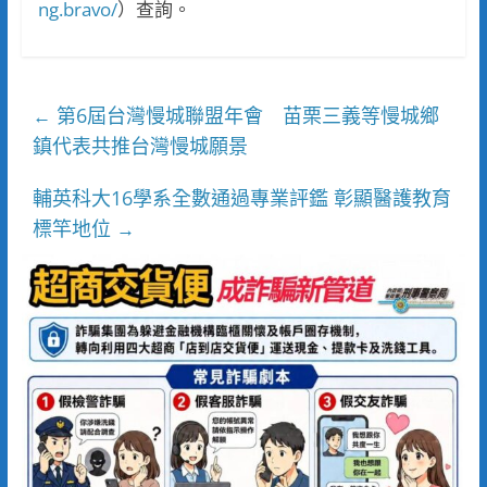
ng.bravo/
）查詢。
第6屆台灣慢城聯盟年會 苗栗三義等慢城鄉
←
鎮代表共推台灣慢城願景
輔英科大16學系全數通過專業評鑑 彰顯醫護教育
標竿地位
→