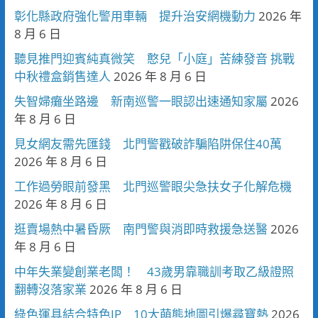
彰化縣政府強化警用車輛 提升治安網機動力
2026 年
8 月 6 日
聽見推門迎賓純真微笑 憨兒「小庭」苦練發音 挑戰
中秋禮盒銷售達人
2026 年 8 月 6 日
失智婦癱坐路邊 新南巡警一眼認出速通知家屬
2026
年 8 月 6 日
見女網友需先匯錢 北門警戳破詐騙陷阱保住40萬
2026 年 8 月 6 日
工作過勞眼前發黑 北門巡警眼尖急扶女子化解危機
2026 年 8 月 6 日
逛賣場熱中暑昏厥 南門警與消即時救援急送醫
2026
年 8 月 6 日
中年失業變創業老闆！ 43歲男靠職訓考取乙級證照
翻轉沒落家業
2026 年 8 月 6 日
綠色運具結合特色IP 10大萌熊地圖引爆尋寶熱
2026