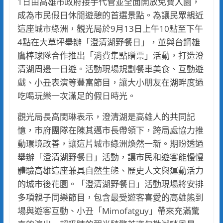
1日由高雄市政府接手代管並全面開放免費入園，
成為市民假日休閒遊憩的首選景點。為讓民眾親近
這座城市綠洲，觀光局於9月13日上午10點至下午
4點在大草坪舉辦「澄清湖野餐日」，並與台鋼雄
鷹棒球隊合作推出「消費集點贈票」活動，打造澄
清湖周邊一日遊。活動現場規劃餐車美食、互動遊
戲、小丑表演等豐富節目，讓大小朋友在湖畔度過
吃喝玩樂一次滿足的假日時光。
觀光局長高閔琳表示，澄清湖是高雄人的共同記
憶，市府團隊在陳其邁市長帶領下，跨局處協力推
動環境改善，讓這片城市綠洲煥然一新。期盼透過
舉辦「澄清湖野餐日」活動，讓市民和遊客能慢慢
體驗高雄這座兼具自然生態、歷史人文與運動活力
的城市後花園。「澄清湖野餐日」活動現場將安排
多項親子同樂節目，包含最受遊客喜愛的高雄熊到
場與遊客互動、小丑「Mimofatguy」帶來充滿驚