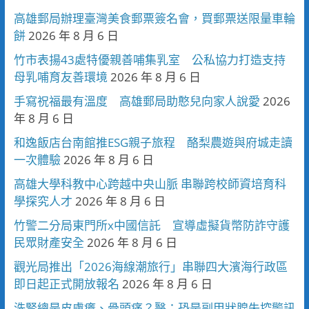
高雄郵局辦理臺灣美食郵票簽名會，買郵票送限量車輪
餅
2026 年 8 月 6 日
竹市表揚43處特優親善哺集乳室 公私協力打造支持
母乳哺育友善環境
2026 年 8 月 6 日
手寫祝福最有溫度 高雄郵局助憨兒向家人說愛
2026
年 8 月 6 日
和逸飯店台南館推ESG親子旅程 酪梨農遊與府城走讀
一次體驗
2026 年 8 月 6 日
高雄大學科教中心跨越中央山脈 串聯跨校師資培育科
學探究人才
2026 年 8 月 6 日
竹警二分局東門所x中國信託 宣導虛擬貨幣防詐守護
民眾財產安全
2026 年 8 月 6 日
觀光局推出「2026海線潮旅行」串聯四大濱海行政區
即日起正式開放報名
2026 年 8 月 6 日
洗腎總是皮膚癢、骨頭痛？醫：恐是副甲狀腺失控警訊