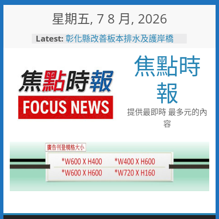
Skip
星期五, 7 8 月, 2026
to
content
Latest:
彰化縣改善板本排水及護岸橋
梁 解決大村、秀水淹水問題
焦點時
小米之家進駐高雄義享時尚廣
場 父親節開幕祭三重超狂優惠
少子化時代的地方解方！彰化市
報
未婚聯誼6年促成10對佳偶
彰化縣長參選人魏平政率議員團
隊攜手造勢 盼翻轉彰化打造新
提供最即時 最多元的內
局
容
敲敲門讓愛傳進門 彰化縣獨居
老人訪查作業啟動