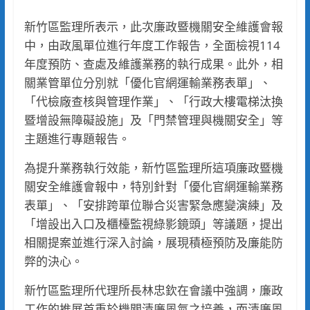
新竹區監理所表示，此次廉政暨機關安全維護會報
中，由政風單位進行年度工作報告，全面檢視114
年度預防、查處及維護業務的執行成果。此外，相
關業管單位分別就「優化官網運輸業務表單」、
「代檢廠查核與管理作業」、「行政大樓電梯汰換
暨增設無障礙設施」及「門禁管理與機關安全」等
主題進行專題報告。
為提升業務執行效能，新竹區監理所這項廉政暨機
關安全維護會報中，特別針對「優化官網運輸業務
表單」、「安排跨單位聯合災害緊急應變演練」及
「增設出入口及櫃檯監視綠影鏡頭」等議題，提出
相關提案並進行深入討論，展現積極預防及廉能防
弊的決心。
新竹區監理所代理所長林忠欽在會議中強調，廉政
工作的推展首重於機關清廉風氣之培養，而清廉風