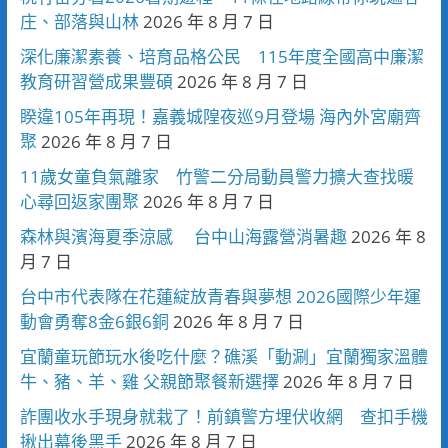
庄、部落與山林
2026 年 8 月 7 日
深化廉潔素養、培育品格公民 115年度全國高中廉潔
教育研習營成果豐碩
2026 年 8 月 7 日
睽違105年再現！嘉義城隍夜巡9月登場 海內外宮廟齊
聚
2026 年 8 月 7 日
11歲女童負氣離家 竹警二分局動員警力擴大查找暖
心尋回返家團聚
2026 年 8 月 7 日
森林與濱海夏季涼感 台中山海露營消暑趣
2026 年 8
月 7 日
台中市代表隊在花蓮綻放青春與夢想 2026國際少年運
動會勇奪8金6銀6銅
2026 年 8 月 7 日
宜蘭童玩節玩水後吃什麼？礁溪「動涮」宜蘭獨家溫體
牛、豬、羊、雞 父親節聚餐新選擇
2026 年 8 月 7 日
詐團收水手現身就栽了！前鎮警方埋伏收網 查扣手機
揪出幕後黑手
2026 年 8 月 7 日