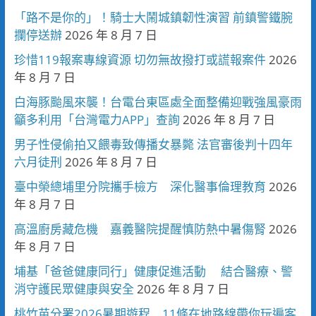
「路不是你的」！騎士大鬧城鎮韌性演習 前鎮警鐵腕
攔停送辦
2026 年 8 月 7 日
珍惜119報案專線資源 切勿無故撥打或謊報案件
2026
年 8 月 7 日
白海豚颱風來襲！台電台東區處全面整備迎戰強風豪雨
籲多利用「台灣電力APP」查詢
2026 年 8 月 7 日
男子性侵偷拍又餵毒致傳播女暴斃 法官審後判十四年
六月徒刑
2026 年 8 月 7 日
臺中榮總埔里分院攜手檢方 深化醫事倫理教育
2026
年 8 月 7 日
高溫廚房藏危機 嘉義醫院提醒慎防熱中暑傷腎
2026
年 8 月 7 日
埔基「爸爸健康同行」健康促進活動 結合醫療、警
消守護民眾健康與安全
2026 年 8 月 7 日
桃竹苗分署2026暑期遊程 11條在地路線帶你玩遍客