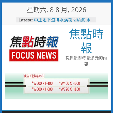
Skip
星期六, 8 8 月, 2026
to
content
Latest:
中正地下道排水溝夜間清淤 水
利局:請用路人減速慢行
焦點時
台中市技職教育再攀高峰！ 全
國技能競賽勇奪23面獎牌
日本花藝大師梅垣稔抵台交流
報
「花見日和」展現台日花藝文化
魅力 8月8日精彩展演登場
彰化縣長參選人魏平政彰化造
提供最即時 最多元的內
勢 喊福利超越六都承接王惠美
容
施政再升級
救護量能再升級！彰化聯合捐贈
4輛高規格救護車 首配全自動
電動擔架床