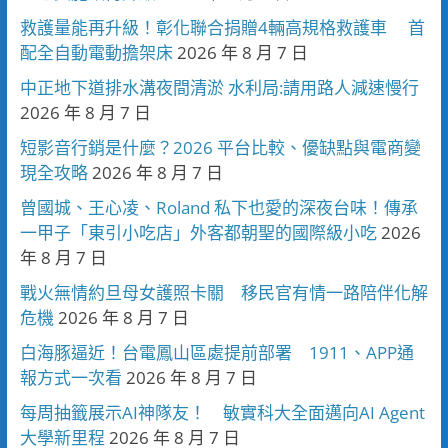
救護量能再升級！彰化聯合捐贈4輛高規格救護車 首
配全自動電動擔架床
2026 年 8 月 7 日
中正地下道排水溝夜間清淤 水利局:請用路人減速慢行
2026 年 8 月 7 日
短影音行銷是什麼？2026 平台比較、優缺點與電商變
現全攻略
2026 年 8 月 7 日
曾國城、王心凌、Roland 私下也愛的深夜台味！傳承
一甲子「東引小吃店」外客都朝聖的國際級小吃
2026
年 8 月 7 日
戰火無情約旦母女護照卡關 移民官有情一路陪伴化解
危機
2026 年 8 月 7 日
白海豚逼近！台電鳳山區處提前部署 1911、APP通
報方式一次看
2026 年 8 月 7 日
每周抽籤展示AI神隊友！ 敏實科大全面邁向AI Agent
大學新里程
2026 年 8 月 7 日