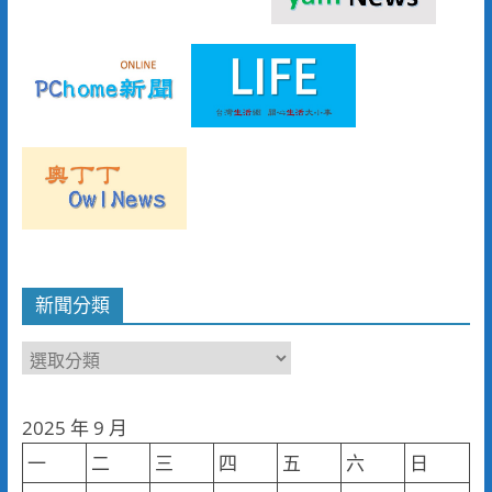
新聞分類
新
聞
分
2025 年 9 月
類
一
二
三
四
五
六
日