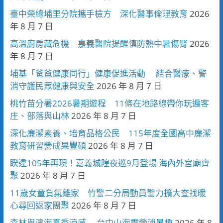
臺中榮總埔里分院攜手檢方 深化醫事倫理教育
2026
年 8 月 7 日
高溫廚房藏危機 嘉義醫院提醒慎防熱中暑傷腎
2026
年 8 月 7 日
埔基「爸爸健康同行」健康促進活動 結合醫療、警
消守護民眾健康與安全
2026 年 8 月 7 日
桃竹苗分署2026暑期遊程 11條在地路線帶你玩遍客
庄、部落與山林
2026 年 8 月 7 日
深化廉潔素養、培育品格公民 115年度全國高中廉潔
教育研習營成果豐碩
2026 年 8 月 7 日
睽違105年再現！嘉義城隍夜巡9月登場 海內外宮廟齊
聚
2026 年 8 月 7 日
11歲女童負氣離家 竹警二分局動員警力擴大查找暖
心尋回返家團聚
2026 年 8 月 7 日
森林與濱海夏季涼感 台中山海露營消暑趣
2026 年 8