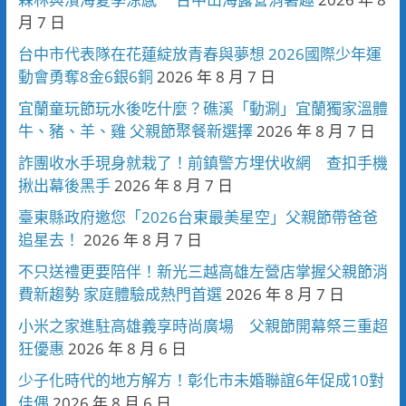
月 7 日
台中市代表隊在花蓮綻放青春與夢想 2026國際少年運
動會勇奪8金6銀6銅
2026 年 8 月 7 日
宜蘭童玩節玩水後吃什麼？礁溪「動涮」宜蘭獨家溫體
牛、豬、羊、雞 父親節聚餐新選擇
2026 年 8 月 7 日
詐團收水手現身就栽了！前鎮警方埋伏收網 查扣手機
揪出幕後黑手
2026 年 8 月 7 日
臺東縣政府邀您「2026台東最美星空」父親節帶爸爸
追星去！
2026 年 8 月 7 日
不只送禮更要陪伴！新光三越高雄左營店掌握父親節消
費新趨勢 家庭體驗成熱門首選
2026 年 8 月 7 日
小米之家進駐高雄義享時尚廣場 父親節開幕祭三重超
狂優惠
2026 年 8 月 6 日
少子化時代的地方解方！彰化市未婚聯誼6年促成10對
佳偶
2026 年 8 月 6 日