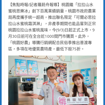
【焦點時報/記者羅蔚舟報導】桃園繼「拉拉山水
蜜桃思樂冰」創下百萬業績銷量，桃園市政府農業
局再度攜手統一超商，推出聯名限定「可爾必思拉
拉山水蜜桃霜淇淋」，非產季期間也能品嘗到正宗
桃園拉拉山水蜜桃風味，今(9/3)日起正式上市，9
月30日前可在全台近1000間門市購買。此外，
「桃園好農」導購行銷網配合民俗季推出普渡專
區，多項在地優質農特產，最低下殺75折。