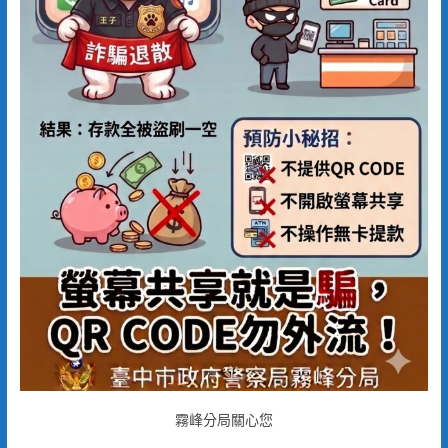
霧峰分局關心您