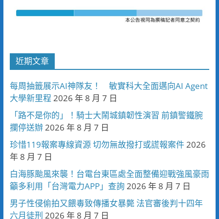
近期文章
每周抽籤展示AI神隊友！ 敏實科大全面邁向AI Agent
大學新里程
2026 年 8 月 7 日
「路不是你的」！騎士大鬧城鎮韌性演習 前鎮警鐵腕
攔停送辦
2026 年 8 月 7 日
珍惜119報案專線資源 切勿無故撥打或謊報案件
2026
年 8 月 7 日
白海豚颱風來襲！台電台東區處全面整備迎戰強風豪雨
籲多利用「台灣電力APP」查詢
2026 年 8 月 7 日
男子性侵偷拍又餵毒致傳播女暴斃 法官審後判十四年
六月徒刑
2026 年 8 月 7 日