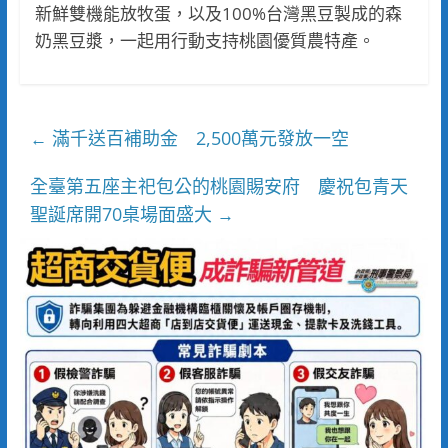
新鮮雙機能放牧蛋，以及100%台灣黑豆製成的森
奶黑豆漿，一起用行動支持桃園優質農特產。
滿千送百補助金 2,500萬元發放一空
←
全臺第五座主祀包公的桃園賜安府 慶祝包青天
聖誕席開70桌場面盛大
→