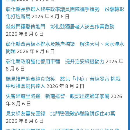
彰化縣長參選人魏平政率議員團隊攜手造勢 盼翻轉彰
化打造新局
2026 年 8 月 6 日
敲敲門讓愛傳進門 彰化縣獨居老人訪查作業啟動
2026 年 8 月 6 日
彰化縣改善板本排水及護岸橋梁 解決大村、秀水淹水
問題
2026 年 8 月 6 日
彰化縣政府強化警用車輛 提升治安網機動力
2026 年
8 月 6 日
聽見推門迎賓純真微笑 憨兒「小庭」苦練發音 挑戰
中秋禮盒銷售達人
2026 年 8 月 6 日
失智婦癱坐路邊 新南巡警一眼認出速通知家屬
2026
年 8 月 6 日
見女網友需先匯錢 北門警戳破詐騙陷阱保住40萬
2026 年 8 月 6 日