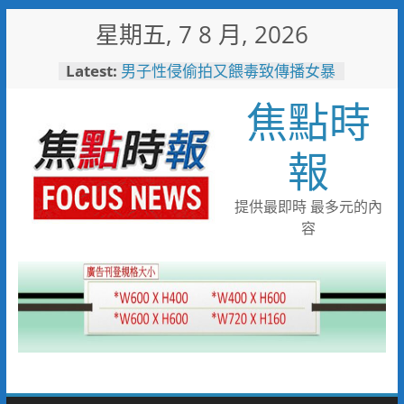
Skip
星期五, 7 8 月, 2026
to
content
Latest:
男子性侵偷拍又餵毒致傳播女暴
斃 法官審後判十四年六月徒刑
焦點時
每周抽籤展示AI神隊友！ 敏實
科大全面邁向AI Agent大學新里
程
報
「路不是你的」！騎士大鬧城鎮
韌性演習 前鎮警鐵腕攔停送辦
珍惜119報案專線資源 切勿無故
提供最即時 最多元的內
撥打或謊報案件
容
白海豚颱風來襲！台電台東區處
全面整備迎戰強風豪雨 籲多利
用「台灣電力APP」查詢