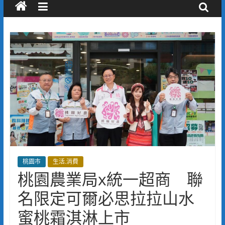
桃園市
生活.消費
桃園農業局x統一超商 聯
名限定可爾必思拉拉山水
蜜桃霜淇淋上市