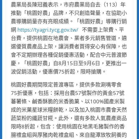
農業局長陳冠義表示，市府農業局自去（113）年
推動「桃園好農」品牌，不只創造聲量，在協助小
農導購銷量亦有亮眼成績。「桃園好農」導購行銷
網
https://tyagri.tycg.gov.tw/
不需要上架費、平
台費，提供桃園在地農會、業者多元銷售管道，遴
選優質農產品上架，讓消費者買得安心有保障，也
會不定期辦理各種促銷優惠活動，配合中元普渡節
慶，「桃園好農」自8月15日至9月6日，更推出一
波促銷活動，優惠價75折起，限時搶購。
桃園好農期間限定普渡專區，提供多款涮嘴零食
75折優惠，包括：採用台農57號製作的黃金57號
蕃薯條、鹹香酥脆的米香脆菓、以100%國產米製
成的米菓星球米糧餅乾，以及加入桃園市農會天然
蔬菜粉的纖蔬甘糀。此外，還有多款人氣農產商品
限時8折起，包含：使用桃園在地黑毛豬製作的香
腸禮盒組與厚豬肉乾禮盒組、來自龍潭放牧飼養的