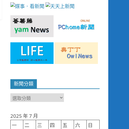
新聞分類
新
聞
分
2025 年 7 月
類
一
二
三
四
五
六
日