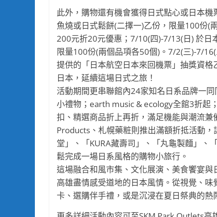
此外，購物還有機會獲得日式點心或日本機票大獎，
魚燒或日式鬆餅(二擇一)乙份，限量100份(兩個
200元折20元優惠；7/10(四)-7/13(日
限量100份(兩個品項各50個)。7/2(三)-
提供的「日本航空日本來回機票」抽獎資格
日本，延續這場日式之旅！
活動期間更串聯館內24家知名日系品牌一同同
小禮物；earth music & ecology全館
扣、精選商品折上再折，滿足機能與潮流兼備的消
Products、札幌藥粧則推出滿額折抵活
堂」、「KURA藏壽司」、「丸龜製麵」、「
鬆完成一場日系風格的購物小旅行。
這場融合和風市集、文化展演、美食饗宴與
高雄盡情感受道地的日本風情。從視覺、味
卡、選購伴手禮，或是沉浸在夏日祭典的熱
更多詳細活動內容可至SKM Park Outlets