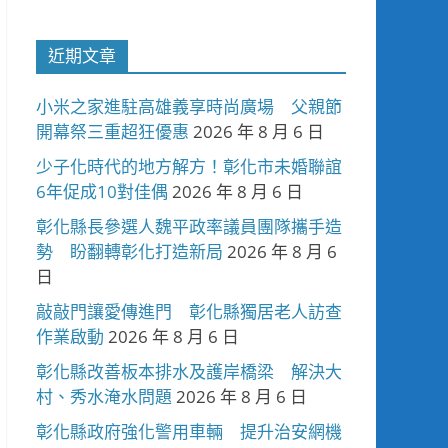
近期文章
小米之家進駐高雄義享時尚廣場 父親節
開幕祭三重超狂優惠
2026 年 8 月 6 日
少子化時代的地方解方！彰化市未婚聯誼
6年促成10對佳偶
2026 年 8 月 6 日
彰化縣長參選人魏平政率議員團隊攜手造
勢 盼翻轉彰化打造新局
2026 年 8 月 6
日
敲敲門讓愛傳進門 彰化縣獨居老人訪查
作業啟動
2026 年 8 月 6 日
彰化縣改善板本排水及護岸橋梁 解決大
村、秀水淹水問題
2026 年 8 月 6 日
彰化縣政府強化警用車輛 提升治安網機