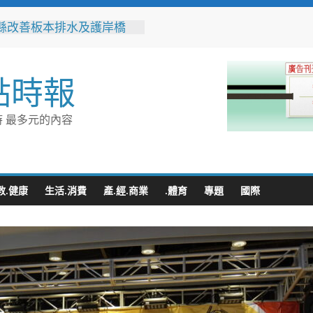
縣改善板本排水及護岸橋
解決大村、秀水淹水問題
之家進駐高雄義享時尚廣
父親節開幕祭三重超狂優惠
點時報
化時代的地方解方！彰化市
聯誼6年促成10對佳偶
縣長參選人魏平政率議員團
 最多元的內容
手造勢 盼翻轉彰化打造新
門讓愛傳進門 彰化縣獨居
訪查作業啟動
教.健康
生活.消費
產.經.商業
.體育
專題
國際