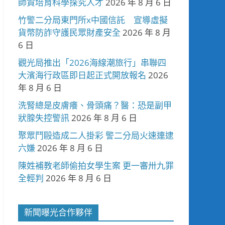
師資培育科學探究人才
2026 年 8 月 6 日
竹警二分局東門所x中國信託 宣導虛擬
貨幣防詐守護民眾財產安全
2026 年 8 月
6 日
觀光局推出「2026海線潮旅行」串聯四
大濱海行政區即日起正式開放報名
2026
年 8 月 6 日
洗腎總是皮膚癢、骨頭痛？醫：恐是副甲
狀腺失控警訊
2026 年 8 月 6 日
聚眾鬥毆造成二人掛彩 警二分局火速連逮
六嫌
2026 年 8 月 6 日
陳姓補教老師偷拍女學生案 更一審卅九罪
全輕判
2026 年 8 月 6 日
新聞曝光合作夥伴