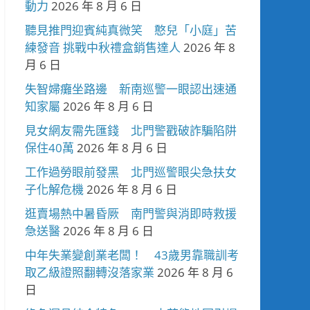
動力
2026 年 8 月 6 日
聽見推門迎賓純真微笑 憨兒「小庭」苦
練發音 挑戰中秋禮盒銷售達人
2026 年 8
月 6 日
失智婦癱坐路邊 新南巡警一眼認出速通
知家屬
2026 年 8 月 6 日
見女網友需先匯錢 北門警戳破詐騙陷阱
保住40萬
2026 年 8 月 6 日
工作過勞眼前發黑 北門巡警眼尖急扶女
子化解危機
2026 年 8 月 6 日
逛賣場熱中暑昏厥 南門警與消即時救援
急送醫
2026 年 8 月 6 日
中年失業變創業老闆！ 43歲男靠職訓考
取乙級證照翻轉沒落家業
2026 年 8 月 6
日