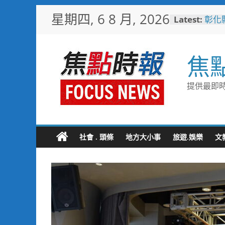
Skip
星期四, 6 8 月, 2026
Latest:
彰化
to
梁 
content
小米
場 
焦
少子
未婚
彰化
提供最即時
隊攜
局
敲敲
老人
社會 . 頭條
地方大小事
旅遊.娛樂
文