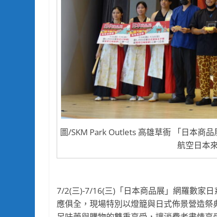
圖/SKM Park Outlets 高雄草衙 
航空日本
7/2(三)-7/16(三)「日本商品展」網
應俱全，現場特別以燈籠與日式佈景營造祭
足味蕾與購物的雙重享受，讓消費者盡情享