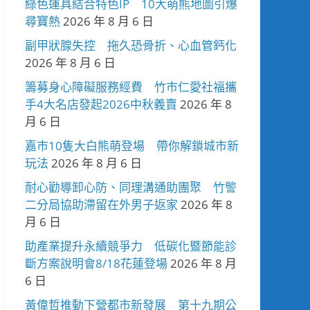
綠色運具結合特色IP 10大萌熊地圖引爆
尋寶熱
2026 年 8 月 6 日
副甲狀腺失控 拖久恐骨折、心血管鈣化
2026 年 8 月 6 日
籌募身心障礙服務經費 竹市仁愛社福攜
手4大名店發起2026中秋義賣
2026 年 8
月 6 日
嘉市10隻大白熊萌登場 帶你解鎖城市新
玩法
2026 年 8 月 6 日
耐心勸導卸心防、同理溝通助團聚 竹警
二分局協助滯留在外男子返家
2026 年 8
月 6 日
助產業提升永續競爭力 低碳化暨節能診
斷方案說明會8/18花蓮登場
2026 年 8 月
6 日
黃偉哲推動下營都市新發展 第十九期公