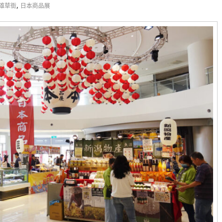
,
 高雄草衙
日本商品展