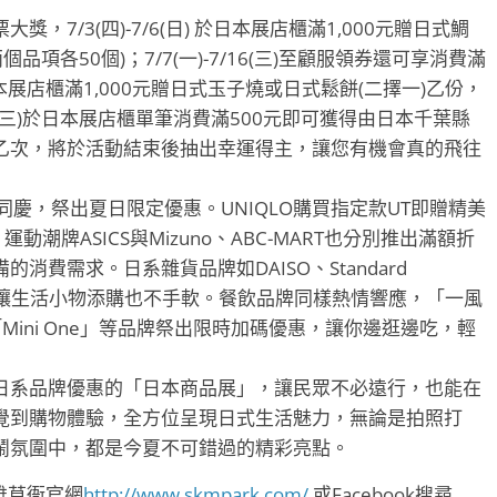
7/3(四)-7/6(日) 於日本展店櫃滿1,000元贈日式鯛
品項各50個)；7/7(一)-7/16(三)至顧服領券還可享消費滿
) 於日本展店櫃滿1,000元贈日式玉子燒或日式鬆餅(二擇一)乙份，
7/16(三)於日本展店櫃單筆消費滿500元即可獲得由日本千葉縣
乙次，將於活動結束後抽出幸運得主，讓您有機會真的飛往
慶，祭出夏日限定優惠。UNIQLO購買指定款UT即贈精美
3折起；運動潮牌ASICS與Mizuno、ABC-MART也分別推出滿額折
費需求。日系雜貨品牌如DAISO、Standard
動，讓生活小物添購也不手軟。餐飲品牌同樣熱情響應，「一風
Mini One」等品牌祭出限時加碼優惠，讓你邊逛邊吃，輕
日系品牌優惠的「日本商品展」，讓民眾不必遠行，也能在
覺到購物體驗，全方位呈現日式生活魅力，無論是拍照打
鬧氛圍中，都是今夏不可錯過的精彩亮點。
高雄草衙官網
http://www.skmpark.com/
或Facebook搜尋