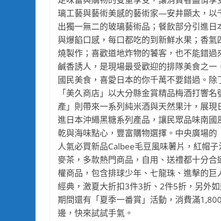
璃工藝與藝術美感的藝術家—安井顯太，以
出獨一無二的玻璃藝術品；餐飲部分引進日本
與爆餡口感，每口都吃的到新鮮水果；香氣
燒製作；喜歡道地炸物的饕客，也不能錯過
鹹香誘人，是現場最受歡迎的排隊美食之一
國民美食，喜愛日本的你千萬不要錯過。除
「美久商店」以大分縣金賞精品梅酒打響名
產」則帶來一系列純米酒與天然果汁，展現
進日本沖繩黑糖系列產品，讓民眾品味南國
乾與海味點心，豐富購物選擇。中央廣場的「
人氣必買新品Calbee毛豆風味薯片，紅帽
麥茶，多款熱門商品，自用、送禮都十分合適
權商品，包含排球少年、七龍珠、進擊的巨
經典，激夏大折扣3件3折、2件5折，另外
期間還有「夏季一番賞」活動，消費滿1,80
邊，快來試試手氣。