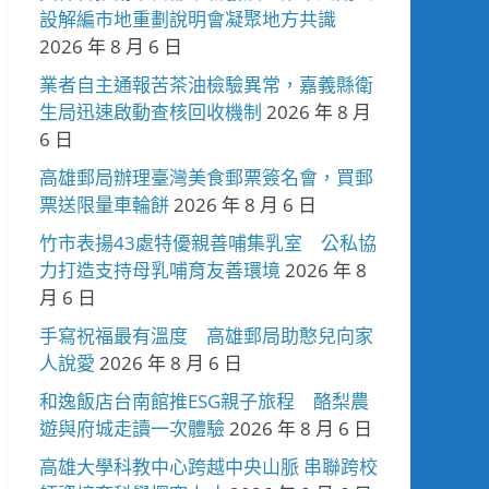
設解編市地重劃說明會凝聚地方共識
2026 年 8 月 6 日
業者自主通報苦茶油檢驗異常，嘉義縣衛
生局迅速啟動查核回收機制
2026 年 8 月
6 日
高雄郵局辦理臺灣美食郵票簽名會，買郵
票送限量車輪餅
2026 年 8 月 6 日
竹市表揚43處特優親善哺集乳室 公私協
力打造支持母乳哺育友善環境
2026 年 8
月 6 日
手寫祝福最有溫度 高雄郵局助憨兒向家
人說愛
2026 年 8 月 6 日
和逸飯店台南館推ESG親子旅程 酪梨農
遊與府城走讀一次體驗
2026 年 8 月 6 日
高雄大學科教中心跨越中央山脈 串聯跨校