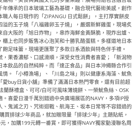
千年傳承的日本玻璃工藝為基礎，融合現代藝術美感，創作
職人每日現作的「ZIPANGU 日式鬆餅」，主打厚實餅皮
四溢的玉子燒「八福雞卵玉子燒」，嚴選新鮮雞蛋，現場炙
來自大阪的「旭日炸物」，串炸海鮮金黃酥脆，現炸出爐、
，櫃上也同步販售冰心泡芙和十勝乳酪蛋糕。多樣道地日本
了飽足味蕾，現場更匯聚了多款日系酒飲與特色伴手禮。
號，果香濃郁、口感滑順，深受女性消費者喜愛；「新潟物
日本飲品的自然純粹。而「達正食品」與日本沖繩縣合作引
風情。「小樽漁場」、「川島之味」則以健康系海藻、魷魚
愛buy日貨小舖」準備了滿滿日本熱門零食，還有目前超
子法蘭酥禮盒、可可/白可可風味薄燒餅、一榮魷魚絲、OSK
。喜愛日漫千萬別錯過中央廣場展區的NAVY，多項IP授
人、鬼滅之刃、咒術迴戰、航海王、坂本日常等不容錯過的
如購買排球少年商品，就加贈限量「排球少年」主題貼紙，
0元，加購199元轉一番賞，即可獲得NAVY獨家動漫聯名周