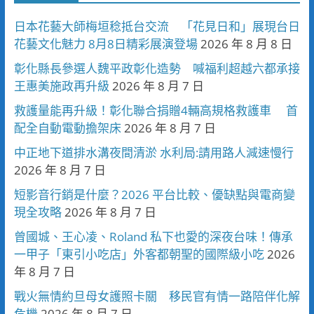
日本花藝大師梅垣稔抵台交流 「花見日和」展現台日
花藝文化魅力 8月8日精彩展演登場
2026 年 8 月 8 日
彰化縣長參選人魏平政彰化造勢 喊福利超越六都承接
王惠美施政再升級
2026 年 8 月 7 日
救護量能再升級！彰化聯合捐贈4輛高規格救護車 首
配全自動電動擔架床
2026 年 8 月 7 日
中正地下道排水溝夜間清淤 水利局:請用路人減速慢行
2026 年 8 月 7 日
短影音行銷是什麼？2026 平台比較、優缺點與電商變
現全攻略
2026 年 8 月 7 日
曾國城、王心凌、Roland 私下也愛的深夜台味！傳承
一甲子「東引小吃店」外客都朝聖的國際級小吃
2026
年 8 月 7 日
戰火無情約旦母女護照卡關 移民官有情一路陪伴化解
危機
2026 年 8 月 7 日