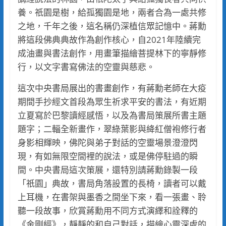
養。祇園是樹，給孤獨園是地，兩者合為一處共修
之地，千年之後，這名稱仍深植信眾記憶中。蔣勳
將這段佛典典故作為創作核心，自2021年陸續完
成油畫與書法創作，用畫筆描繪菩提林下的寧靜修
行，以文字書寫佛法的空靈與慈悲。
這次中央書局展出的書畫創作，有蔣勳老師在大疫
期間手抄經文首段為眾生祈求平安的書法，有近期
立夏寫於巴黎讀經感悟，以及為書局策展所書主題
題字；二輻全新畫作，翠綠葉影與絳紅僧袍修行者
身影相輝映，佛陀與弟子對話的空靈場景澄澄閃
現，有如無限空間裡的說法，或是佛停駐過的瞬
間。中央書局這次策展，還特別請蔣勳錄製一段
「祇園」典故，書局角落設置的長椅，讀者可以戴
上耳機，在書架與墨香之間坐下來，看一張畫、聆
聽一段故事，欣賞蔣勳用不同方式演繹和詮釋的
《金剛經》，靜靜的和自己對話，描繪心靈深處的