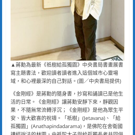
▲蔣勳為最新《祇樹給孤獨園》中央書局書畫展書
寫主題書法，歡迎讀者讀者進入這個城市心靈場
域，和心裡最深的自己對話。(圖／中央書局提供)
《金剛經》是蔣勳的隨身書，抄寫和誦讀已是他生
活的日常。《金剛經》讓蔣勳安靜下來，靜觀因
果，不隨無常流轉浮沉；《金剛經》是他為眾生平
安、皆大歡喜的祝禱。「祇樹」(Jetavana)、「給
孤獨園」(Anathapindadarama)，是佛陀在舍衛國
講經說法的林園，由祇陀太子與給孤獨長者共同供