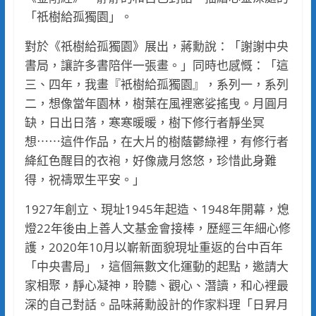
「祇樹給孤獨園」。
對於《祇樹給孤獨園》展出，蔣勳說：「謝謝中央
書局，讓許多書陪伴一張畫。」同時也感慨：「這
三、四年，我畫『衹樹給孤獨園』，系列一，系列
二，想像當年園林，樹葉在風裡窸娑搖曳。月圓月
缺，日出日落，寒寒暖暖，樹下修行者靜坐冥
想⋯⋯這件作品，在大片的樹蔭鬱綠裡，有修行者
絳紅色醒目的衣袍，好像歲月悠悠，珍惜此身難
得，祝禱眾生平安。」
1927年創立、現址1945年起造、1948年開幕，熄
燈22年後由上善人文基金會接棒，歷經三年細心修
護，2020年10月以嶄新面貌現址重返的台中百年
「中央書局」，這個無數文化運動的起點，邀請大
家相聚，靜心凝神，聆聽、觀心、潛讀，和心裡最
深的自己對話。品味蔣勳設計的作家料理「日昇月