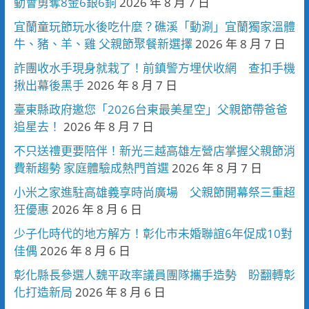
動會勇奪8金6銀6銅
2026 年 8 月 7 日
宜蘭童玩節玩水後吃什麼？礁溪「動涮」宜蘭獨家溫體
牛、豬、羊、雞 父親節聚餐新選擇
2026 年 8 月 7 日
詐團收水手現身就栽了！前鎮警方埋伏收網 查扣手機
揪出幕後黑手
2026 年 8 月 7 日
臺東縣政府邀您「2026台東最美星空」父親節帶爸爸
追星去！
2026 年 8 月 7 日
不只送禮更要陪伴！新光三越高雄左營店掌握父親節消
費新趨勢 家庭體驗成熱門首選
2026 年 8 月 7 日
小米之家進駐高雄義享時尚廣場 父親節開幕祭三重超
狂優惠
2026 年 8 月 6 日
少子化時代的地方解方！彰化市未婚聯誼6年促成10對
佳偶
2026 年 8 月 6 日
彰化縣長參選人魏平政率議員團隊攜手造勢 盼翻轉彰
化打造新局
2026 年 8 月 6 日