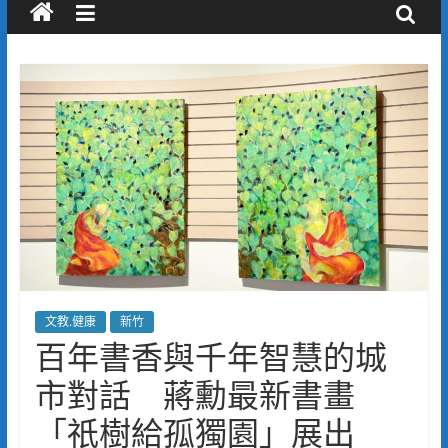
文教.健康
新竹
百年書香與千年智慧的城
市對話 蔣勳最新書畫
「祇樹給孤獨園」展出