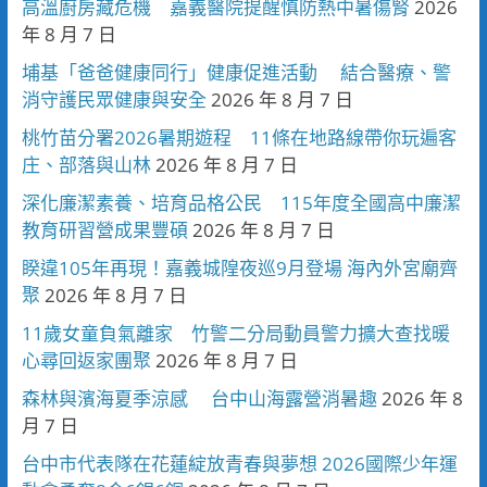
高溫廚房藏危機 嘉義醫院提醒慎防熱中暑傷腎
2026
年 8 月 7 日
埔基「爸爸健康同行」健康促進活動 結合醫療、警
消守護民眾健康與安全
2026 年 8 月 7 日
桃竹苗分署2026暑期遊程 11條在地路線帶你玩遍客
庄、部落與山林
2026 年 8 月 7 日
深化廉潔素養、培育品格公民 115年度全國高中廉潔
教育研習營成果豐碩
2026 年 8 月 7 日
睽違105年再現！嘉義城隍夜巡9月登場 海內外宮廟齊
聚
2026 年 8 月 7 日
11歲女童負氣離家 竹警二分局動員警力擴大查找暖
心尋回返家團聚
2026 年 8 月 7 日
森林與濱海夏季涼感 台中山海露營消暑趣
2026 年 8
月 7 日
台中市代表隊在花蓮綻放青春與夢想 2026國際少年運