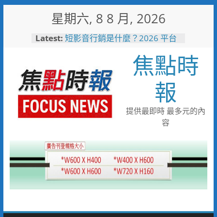
Skip
星期六, 8 8 月, 2026
to
content
Latest:
短影音行銷是什麼？2026 平台
比較、優缺點與電商變現全攻略
焦點時
日本花藝大師梅垣稔抵台交流
「花見日和」展現台日花藝文化
魅力 8月8日精彩展演登場
報
彰化縣長參選人魏平政彰化造
勢 喊福利超越六都承接王惠美
施政再升級
提供最即時 最多元的內
救護量能再升級！彰化聯合捐贈
容
4輛高規格救護車 首配全自動
電動擔架床
中正地下道排水溝夜間清淤 水
利局:請用路人減速慢行