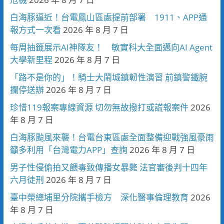
白海豚逼近！台電鳳山區處提前部署 1911、APP通
報方式一次看
2026 年 8 月 7 日
每周抽籤展示AI神隊友！ 敏實科大全面邁向AI Agent
大學新里程
2026 年 8 月 7 日
「路不是你的」！騎士大鬧城鎮韌性演習 前鎮警鐵腕
攔停送辦
2026 年 8 月 7 日
珍惜119報案專線資源 切勿無故撥打或謊報案件
2026
年 8 月 7 日
白海豚颱風來襲！台電台東區處全面整備迎戰強風豪雨
籲多利用「台灣電力APP」查詢
2026 年 8 月 7 日
男子性侵偷拍又餵毒致傳播女暴斃 法官審後判十四年
六月徒刑
2026 年 8 月 7 日
臺中榮總埔里分院攜手檢方 深化醫事倫理教育
2026
年 8 月 7 日