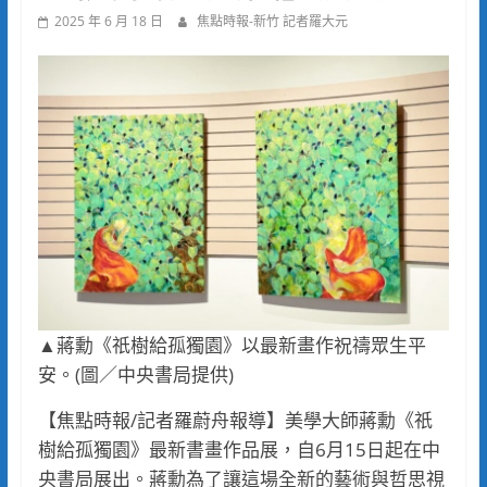
2025 年 6 月 18 日
焦點時報-新竹 記者羅大元
▲蔣勳《祇樹給孤獨園》以最新畫作祝禱眾生平
安。(圖／中央書局提供)
【焦點時報/記者羅蔚舟報導】美學大師蔣勳《祇
樹給孤獨園》最新書畫作品展，自6月15日起在中
央書局展出。蔣勳為了讓這場全新的藝術與哲思視