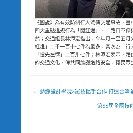
《圖說》為有效防制行人驚傳交通事故，臺
四大重點違規行為「闖紅燈」、「路口不停
然；交通組長林添宏指出，今年月一至五月
紅燈」二千一百十七件為最多，其次為「行
「搶先左轉」二百卅七件；林添宏表示，藉
的交通文化，俾共同維護道路安全，讓民眾
赫綵設計學院×羅技攜手合作 打造台灣
←
第55屆全國技