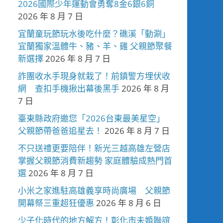
2026國際少年運動會勇奪8金6銀6銅
2026 年 8 月 7 日
宜蘭童玩節玩水後吃什麼？礁溪「動涮」
宜蘭獨家溫體牛、豬、羊、雞 父親節聚餐
新選擇
2026 年 8 月 7 日
詐團收水手現身就栽了！前鎮警方埋伏收
網 查扣手機揪出幕後黑手
2026 年 8 月
7 日
臺東縣政府邀您「2026台東最美星空」
父親節帶爸爸追星去！
2026 年 8 月 7 日
不只送禮更要陪伴！新光三越高雄左營店
掌握父親節消費新趨勢 家庭體驗成熱門首
選
2026 年 8 月 7 日
小米之家進駐高雄義享時尚廣場 父親節
開幕祭三重超狂優惠
2026 年 8 月 6 日
少子化時代的地方解方！彰化市未婚聯誼