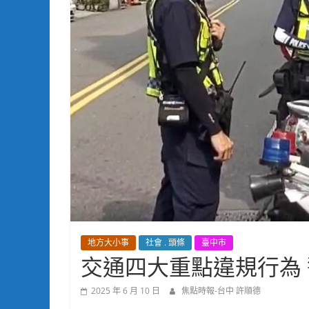
地方大小事
社會 . 頭條
臺中市
交通四大重點違規行為
2025 年 6 月 10 日
焦點時報-台中 許順德