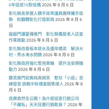
6年促成10對佳偶
2026 年 8 月 6 日
彰化縣長參選人魏平政率議員團隊攜手造
勢 盼翻轉彰化打造新局
2026 年 8 月 6
日
敲敲門讓愛傳進門 彰化縣獨居老人訪查
作業啟動
2026 年 8 月 6 日
彰化縣改善板本排水及護岸橋梁 解決大
村、秀水淹水問題
2026 年 8 月 6 日
彰化縣政府強化警用車輛 提升治安網機
動力
2026 年 8 月 6 日
聽見推門迎賓純真微笑 憨兒「小庭」苦
練發音 挑戰中秋禮盒銷售達人
2026 年 8
月 6 日
底牌竟然全公開！為什麼這家行銷公司
「不藏私」天天狂撒行銷乾貨？
2026 年