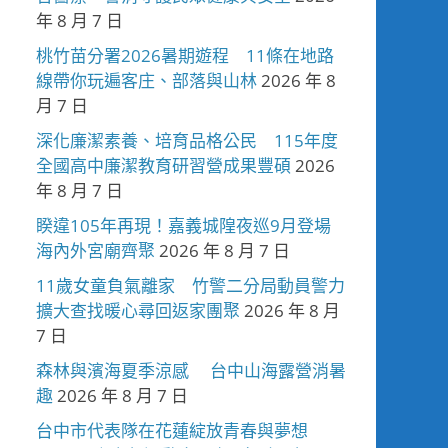
年 8 月 7 日
桃竹苗分署2026暑期遊程 11條在地路
線帶你玩遍客庄、部落與山林
2026 年 8
月 7 日
深化廉潔素養、培育品格公民 115年度
全國高中廉潔教育研習營成果豐碩
2026
年 8 月 7 日
睽違105年再現！嘉義城隍夜巡9月登場
海內外宮廟齊聚
2026 年 8 月 7 日
11歲女童負氣離家 竹警二分局動員警力
擴大查找暖心尋回返家團聚
2026 年 8 月
7 日
森林與濱海夏季涼感 台中山海露營消暑
趣
2026 年 8 月 7 日
台中市代表隊在花蓮綻放青春與夢想