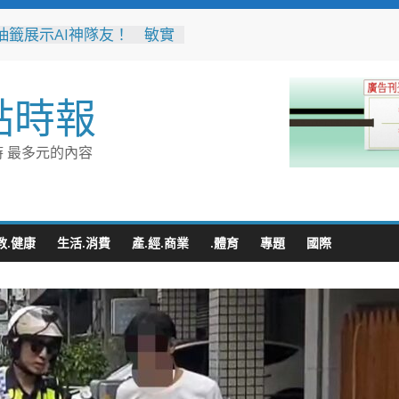
抽籤展示AI神隊友！ 敏實
面邁向AI Agent大學新里
音行銷是什麼？2026 平台
點時報
、優缺點與電商變現全攻略
、王心凌、Roland 私下
的深夜台味！傳承一甲子
 最多元的內容
引小吃店」外客都朝聖的國
小吃
無情約旦母女護照卡關 移
有情一路陪伴化解危機
豚逼近！台電鳳山區處提前
教.健康
生活.消費
產.經.商業
.體育
專題
國際
 1911、APP通報方式一