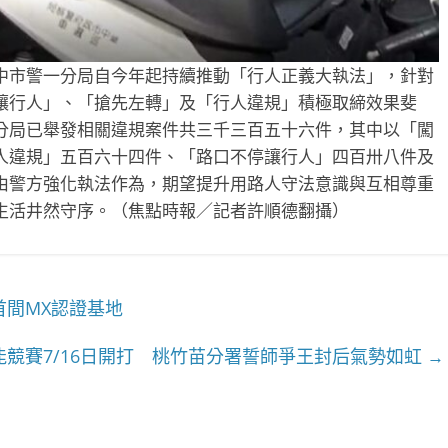
中市警一分局自今年起持續推動「行人正義大執法」，針對
讓行人」、「搶先左轉」及「行人違規」積極取締效果斐
分局已舉發相關違規案件共三千三百五十六件，其中以「闖
人違規」五百六十四件、「路口不停讓行人」四百卅八件及
由警方強化執法作為，期望提升用路人守法意識與互相尊重
生活井然守序。（焦點時報／記者許順德翻攝）
首間MX認證基地
能競賽7/16日開打 桃竹苗分署誓師爭王封后氣勢如虹
→