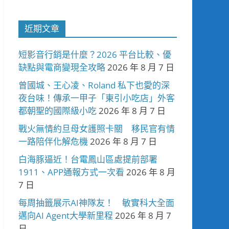
近期文章
短影音行銷是什麼？2026 平台比較、優
缺點與電商變現全攻略
2026 年 8 月 7 日
曾國城、王心凌、Roland 私下也愛的深
夜台味！傳承一甲子「東引小吃店」外客
都朝聖的國際級小吃
2026 年 8 月 7 日
戰火無情約旦母女護照卡關 移民官有情
一路陪伴化解危機
2026 年 8 月 7 日
白海豚逼近！台電鳳山區處提前部署
1911、APP通報方式一次看
2026 年 8 月
7 日
每周抽籤展示AI神隊友！ 敏實科大全面
邁向AI Agent大學新里程
2026 年 8 月 7
日