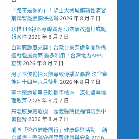
「路不是你的」！騎士大鬧城鎮韌性演習
前鎮警鐵腕攔停送辦
2026 年 8 月 7 日
珍惜119報案專線資源 切勿無故撥打或謊
報案件
2026 年 8 月 7 日
白海豚颱風來襲！台電台東區處全面整備
迎戰強風豪雨 籲多利用「台灣電力APP」
查詢
2026 年 8 月 7 日
男子性侵偷拍又餵毒致傳播女暴斃 法官審
後判十四年六月徒刑
2026 年 8 月 7 日
臺中榮總埔里分院攜手檢方 深化醫事倫
理教育
2026 年 8 月 7 日
高溫廚房藏危機 嘉義醫院提醒慎防熱中
暑傷腎
2026 年 8 月 7 日
埔基「爸爸健康同行」健康促進活動 結
合醫療、警消守護民眾健康與安全
2026