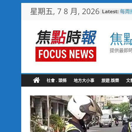
Skip
星期五, 7 8 月, 2026
Latest:
每周
to
科大全
content
程
短影
焦
比較
曾國城
也愛
提供最即時
「東
際級
戰火
民官
白海
社會 . 頭條
地方大小事
旅遊.娛樂
文
部署
次看