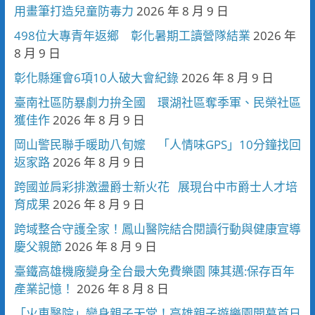
用畫筆打造兒童防毒力
2026 年 8 月 9 日
498位大專青年返鄉 彰化暑期工讀營隊結業
2026 年
8 月 9 日
彰化縣運會6項10人破大會紀錄
2026 年 8 月 9 日
臺南社區防暴劇力拚全國 環湖社區奪季軍、民榮社區
獲佳作
2026 年 8 月 9 日
岡山警民聯手暖助八旬嬤 「人情味GPS」10分鐘找回
返家路
2026 年 8 月 9 日
跨國並肩彩排激盪爵士新火花 展現台中市爵士人才培
育成果
2026 年 8 月 9 日
跨域整合守護全家！鳳山醫院結合閱讀行動與健康宣導
慶父親節
2026 年 8 月 9 日
臺鐵高雄機廠變身全台最大免費樂園 陳其邁:保存百年
產業記憶！
2026 年 8 月 8 日
「火車醫院」變身親子天堂！高雄親子遊樂園開幕首日