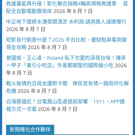
救護量能再升級！彰化聯合捐贈4輛高規格救護車 首
配全自動電動擔架床
2026 年 8 月 7 日
中正地下道排水溝夜間清淤 水利局:請用路人減速慢行
2026 年 8 月 7 日
短影音行銷是什麼？2026 平台比較、優缺點與電商變
現全攻略
2026 年 8 月 7 日
曾國城、王心凌、Roland 私下也愛的深夜台味！傳承
一甲子「東引小吃店」外客都朝聖的國際級小吃
2026
年 8 月 7 日
戰火無情約旦母女護照卡關 移民官有情一路陪伴化解
危機
2026 年 8 月 7 日
白海豚逼近！台電鳳山區處提前部署 1911、APP通
報方式一次看
2026 年 8 月 7 日
新聞曝光合作夥伴