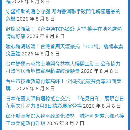
福
2026 年 8 月 8 日
守望相助的暖心守護 湖內警消聯手破門化解獨居翁的
危機
2026 年 8 月 8 日
歡慶父親節！《台中通TCPASS》APP 攜手在地名店熱
情端好康
2026 年 8 月 8 日
暖心跨海送暖！台灣首廟天壇豪捐「300萬」助熊本震
災重建
2026 年 8 月 8 日
台中捷運南屯站土地開發共構大樓開工動土 公私協力
打造宜居新地標實現軌道經濟願景
2026 年 8 月 8 日
台中市技職教育再攀高峰！ 全國技能競賽勇奪23面獎
牌
2026 年 8 月 8 日
日本花藝大師梅垣稔抵台交流 「花見日和」展現台日
花藝文化魅力 8月8日精彩展演登場
2026 年 8 月 8 日
彰化縣長參選人魏平政彰化造勢 喊福利超越六都承接
王惠美施政再升級
2026 年 8 月 7 日