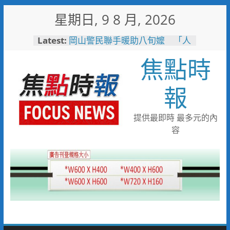
Skip
星期日, 9 8 月, 2026
to
content
Latest:
岡山警民聯手暖助八旬嬤 「人
情味GPS」10分鐘找回返家路
焦點時
高雄4,599件作品傳遞拒毒信
念 「2026港都反毒盃」用畫
筆打造兒童防毒力
報
498位大專青年返鄉 彰化暑期
工讀營隊結業
彰化縣運會6項10人破大會紀錄
提供最即時 最多元的內
臺南社區防暴劇力拚全國 環湖
容
社區奪季軍、民榮社區獲佳作