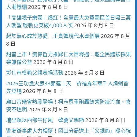
人潮爆棚
2026 年 8 月 8 日
「高雄親子樂園」爆紅！全臺最大免費園區首日吸三萬
人朝聖 輕軌更突破4,000人次
2026 年 8 月 8 日
起於無心成於熱愛 王貴嬋現代水墨個展
2026 年 8 月
8 日
甜蜜上市！黃偉哲力推歸仁大目釋迦，邀全民體驗採果
樂兼做公益
2026 年 8 月 8 日
彰化市模範父親表揚活動
2026 年 8 月 8 日
2026王功漁火節88節連二天 祈福嘉年華千人烤蚵首
先登場
2026 年 8 月 8 日
廟口音樂會熱鬧登場！柯志恩重砲轟綠營防疫冷血、食
安不透明
2026 年 8 月 8 日
埔里鎮以西部牛仔風 歡慶父親節
2026 年 8 月 8 日
警友辦事處大力相挺！岡山分局送上「父親節」暖心祝