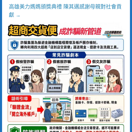
高雄美力媽媽頒獎典禮 陳其邁感謝母親對社會貢
獻
→