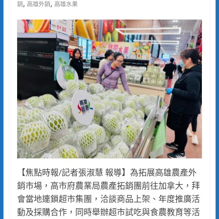
,
,
銷
高雄外銷
高雄水果
【焦點時報/記者張淑慧 報導】為拓展高雄農產外
銷市場，高市府農業局農產拓銷團前往加拿大，拜
會當地連鎖超市集團，洽談商品上架、年度推廣活
動及採購合作，同時舉辦超市試吃與食農教育等活