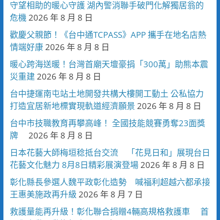
守望相助的暖心守護 湖內警消聯手破門化解獨居翁的
危機
2026 年 8 月 8 日
歡慶父親節！《台中通TCPASS》APP 攜手在地名店熱
情端好康
2026 年 8 月 8 日
暖心跨海送暖！台灣首廟天壇豪捐「300萬」助熊本震
災重建
2026 年 8 月 8 日
台中捷運南屯站土地開發共構大樓開工動土 公私協力
打造宜居新地標實現軌道經濟願景
2026 年 8 月 8 日
台中市技職教育再攀高峰！ 全國技能競賽勇奪23面獎
牌
2026 年 8 月 8 日
日本花藝大師梅垣稔抵台交流 「花見日和」展現台日
花藝文化魅力 8月8日精彩展演登場
2026 年 8 月 8 日
彰化縣長參選人魏平政彰化造勢 喊福利超越六都承接
王惠美施政再升級
2026 年 8 月 7 日
救護量能再升級！彰化聯合捐贈4輛高規格救護車 首