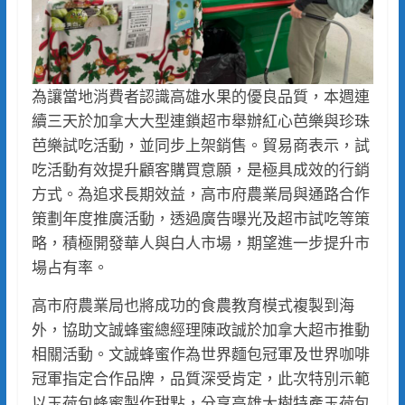
為讓當地消費者認識高雄水果的優良品質，本週連
續三天於加拿大大型連鎖超市舉辦紅心芭樂與珍珠
芭樂試吃活動，並同步上架銷售。貿易商表示，試
吃活動有效提升顧客購買意願，是極具成效的行銷
方式。為追求長期效益，高市府農業局與通路合作
策劃年度推廣活動，透過廣告曝光及超市試吃等策
略，積極開發華人與白人市場，期望進一步提升市
場占有率。
高市府農業局也將成功的食農教育模式複製到海
外，協助文誠蜂蜜總經理陳政誠於加拿大超市推動
相關活動。文誠蜂蜜作為世界麵包冠軍及世界咖啡
冠軍指定合作品牌，品質深受肯定，此次特別示範
以玉荷包蜂蜜製作甜點，分享高雄大樹特產玉荷包