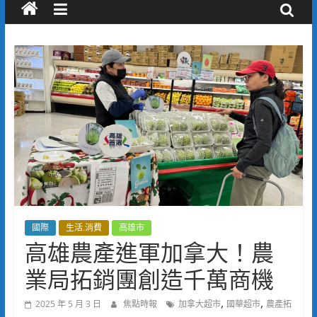
國際
生活.消費
高雄市
高雄農產進軍加拿大！農
業局拓銷團創造千萬商機
,
,
2025 年 5 月 3 日
焦點時報
加拿大超市
國華超市
農產拓