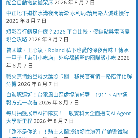
配全自動電動擔架床
2026 年 8 月 7 日
中正地下道排水溝夜間清淤 水利局:請用路人減速慢行
2026 年 8 月 7 日
短影音行銷是什麼？2026 平台比較、優缺點與電商變
現全攻略
2026 年 8 月 7 日
曾國城、王心凌、Roland 私下也愛的深夜台味！傳承
一甲子「東引小吃店」外客都朝聖的國際級小吃
2026
年 8 月 7 日
戰火無情約旦母女護照卡關 移民官有情一路陪伴化解
危機
2026 年 8 月 7 日
白海豚逼近！台電鳳山區處提前部署 1911、APP通
報方式一次看
2026 年 8 月 7 日
每周抽籤展示AI神隊友！ 敏實科大全面邁向AI Agent
大學新里程
2026 年 8 月 7 日
「路不是你的」！騎士大鬧城鎮韌性演習 前鎮警鐵腕