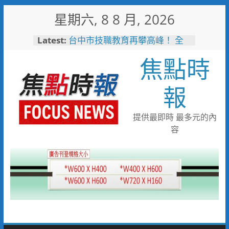
Skip
星期六, 8 8 月, 2026
to
content
Latest:
台中市技職教育再攀高峰！ 全
國技能競賽勇奪23面獎牌
焦點時
守望相助的暖心守護 湖內警消
聯手破門化解獨居翁的危機
歡慶父親節！《台中通
報
TCPASS》APP 攜手在地名店熱
情端好康
暖心跨海送暖！台灣首廟天壇豪
提供最即時 最多元的內
捐「300萬」助熊本震災重建
容
台中捷運南屯站土地開發共構大
樓開工動土 公私協力打造宜居
新地標實現軌道經濟願景