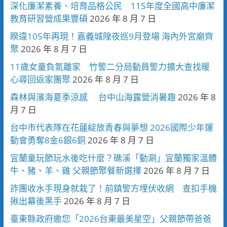
深化廉潔素養、培育品格公民 115年度全國高中廉潔
教育研習營成果豐碩
2026 年 8 月 7 日
睽違105年再現！嘉義城隍夜巡9月登場 海內外宮廟齊
聚
2026 年 8 月 7 日
11歲女童負氣離家 竹警二分局動員警力擴大查找暖
心尋回返家團聚
2026 年 8 月 7 日
森林與濱海夏季涼感 台中山海露營消暑趣
2026 年 8
月 7 日
台中市代表隊在花蓮綻放青春與夢想 2026國際少年運
動會勇奪8金6銀6銅
2026 年 8 月 7 日
宜蘭童玩節玩水後吃什麼？礁溪「動涮」宜蘭獨家溫體
牛、豬、羊、雞 父親節聚餐新選擇
2026 年 8 月 7 日
詐團收水手現身就栽了！前鎮警方埋伏收網 查扣手機
揪出幕後黑手
2026 年 8 月 7 日
臺東縣政府邀您「2026台東最美星空」父親節帶爸爸