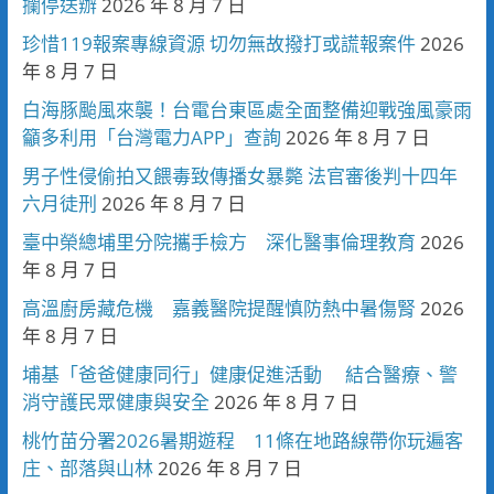
攔停送辦
2026 年 8 月 7 日
珍惜119報案專線資源 切勿無故撥打或謊報案件
2026
年 8 月 7 日
白海豚颱風來襲！台電台東區處全面整備迎戰強風豪雨
籲多利用「台灣電力APP」查詢
2026 年 8 月 7 日
男子性侵偷拍又餵毒致傳播女暴斃 法官審後判十四年
六月徒刑
2026 年 8 月 7 日
臺中榮總埔里分院攜手檢方 深化醫事倫理教育
2026
年 8 月 7 日
高溫廚房藏危機 嘉義醫院提醒慎防熱中暑傷腎
2026
年 8 月 7 日
埔基「爸爸健康同行」健康促進活動 結合醫療、警
消守護民眾健康與安全
2026 年 8 月 7 日
桃竹苗分署2026暑期遊程 11條在地路線帶你玩遍客
庄、部落與山林
2026 年 8 月 7 日