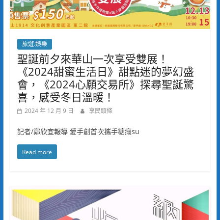
旅遊.娛樂
聖誕前夕來華山一次享受雙展！
《2024甜蜜生活日》甜點迷的夢幻盛
會，《2024心願交易所》探尋聖誕驚
喜，感受冬日溫暖！
2024 年 12 月 9 日
享民頭條
記者/鄭欣宜報導 愛手創首次攜手糖癮su
Read more