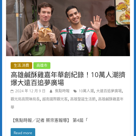
生活.消費
高雄市
高雄鹹酥雞嘉年華創紀錄！10萬人潮擠
爆大遠百追夢廣場
,
,
2024 年 12 月 9 日
焦點時報
10萬人潮
大遠百追夢廣場
,
,
,
觀光局高閔琳局長
越南國際觀光客
高雄聖誕生活節
高雄鹹酥雞嘉年
華
【焦點時報／記者 蔡宗憲報導】 第4屆「
Read more