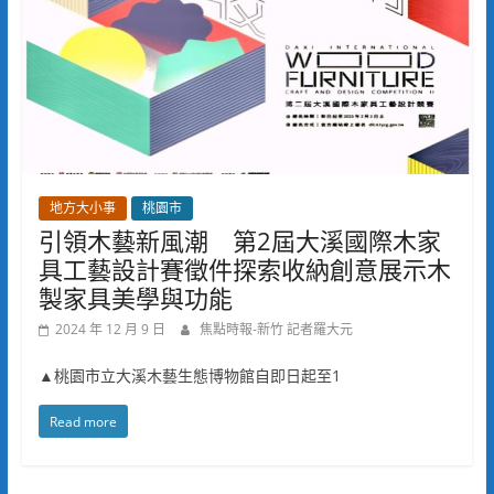
地方大小事
桃園市
引領木藝新風潮 第2屆大溪國際木家
具工藝設計賽徵件探索收納創意展示木
製家具美學與功能
2024 年 12 月 9 日
焦點時報-新竹 記者羅大元
▲桃園市立大溪木藝生態博物館自即日起至1
Read more