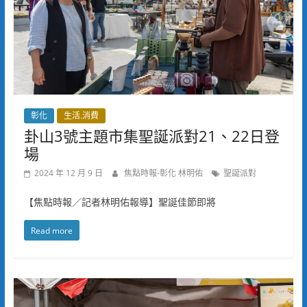
彰化
生活.消費
卦山3號主題市集聖誕派對21、22日登
場
2024 年 12 月 9 日
焦點時報-彰化 林明佑
聖誕派對
【焦點時報／記者林明佑報導】聖誕佳節即將
Read more