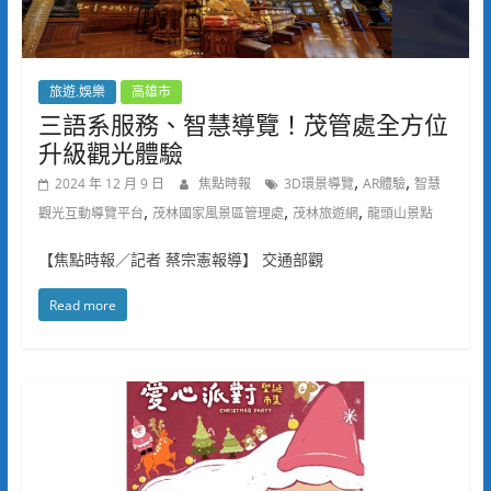
旅遊.娛樂
高雄市
三語系服務、智慧導覽！茂管處全方位
升級觀光體驗
,
,
2024 年 12 月 9 日
焦點時報
3D環景導覽
AR體驗
智慧
,
,
,
觀光互動導覽平台
茂林國家風景區管理處
茂林旅遊網
龍頭山景點
【焦點時報／記者 蔡宗憲報導】 交通部觀
Read more