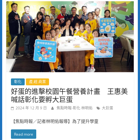
彰化
產.經.商業
好蛋的進擊校園午餐營養計畫 王惠美
喊話彰化要孵大巨蛋
2024 年 12 月 9 日
焦點時報-彰化 林明佑
大巨蛋
【焦點時報／記者林明佑報導】為了提升學童
Read more