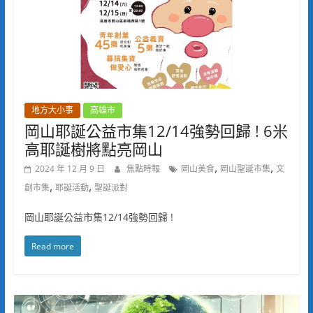
地方大小事
高雄市
岡山耶誕公益市集12/14強勢回歸 ! 6米
高耶誕樹將點亮岡山
,
,
2024 年 12 月 9 日
焦點時報
岡山美食
岡山聖誕市集
文
,
,
創市集
耶誕活動
聖誕派對
岡山耶誕公益市集12/14強勢回歸 !
Read more