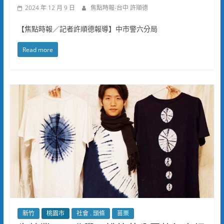
2024 年 12 月 9 日
焦點時報-台中 許順德
【焦點時報／記者許順德報導】中市警六分局
Read more
新竹
桃園市
社會 . 頭條
苗栗