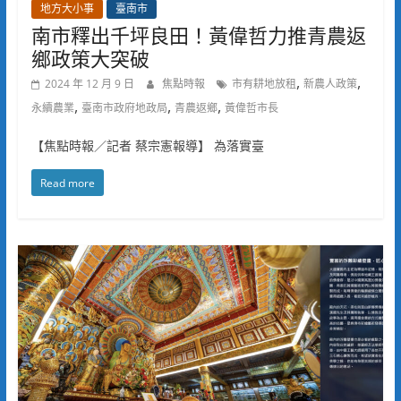
地方大小事
臺南市
南市釋出千坪良田！黃偉哲力推青農返
鄉政策大突破
,
,
2024 年 12 月 9 日
焦點時報
市有耕地放租
新農人政策
,
,
,
永續農業
臺南市政府地政局
青農返鄉
黃偉哲市長
【焦點時報／記者 蔡宗憲報導】 為落實臺
Read more