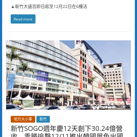
▲新竹大遠百即日起至12月22日在6樓活
Read more
地方大小事
新竹
新竹SOGO週年慶12天創下30.24億營
收 乘勝追擊12/11推出韓國展免出國