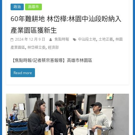
政治
高雄市
60年難耕地 林岱樺:林園中汕段盼納入
產業園區獲新生
,
,
2024 年 12 月 9 日
焦點時報
中汕段土地
土地正義
林園
,
,
產業園區
林岱樺立委
經濟部
【焦點時報/記者蔡宗憲報導】高雄市林園區
Read more