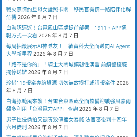
戰火無情約旦母女護照卡關 移民官有情一路陪伴化解
危機
2026 年 8 月 7 日
白海豚逼近！台電鳳山區處提前部署 1911、APP通
報方式一次看
2026 年 8 月 7 日
每周抽籤展示AI神隊友！ 敏實科大全面邁向AI Agent
大學新里程
2026 年 8 月 7 日
「路不是你的」！騎士大鬧城鎮韌性演習 前鎮警鐵腕
攔停送辦
2026 年 8 月 7 日
珍惜119報案專線資源 切勿無故撥打或謊報案件
2026
年 8 月 7 日
白海豚颱風來襲！台電台東區處全面整備迎戰強風豪雨
籲多利用「台灣電力APP」查詢
2026 年 8 月 7 日
男子性侵偷拍又餵毒致傳播女暴斃 法官審後判十四年
六月徒刑
2026 年 8 月 7 日