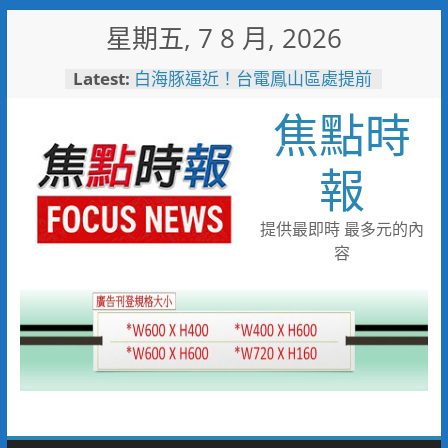
Skip
星期五, 7 8 月, 2026
to
content
Latest:
戰火無情約旦母女護照卡關 移
民官有情一路陪伴化解危機
焦點時
白海豚逼近！台電鳳山區處提前
部署 1911、APP通報方式一
次看
報
中正地下道排水溝夜間清淤 水
利局:請用路人減速慢行
短影音行銷是什麼？2026 平台
提供最即時 最多元的內
比較、優缺點與電商變現全攻略
容
曾國城、王心凌、Roland 私下
也愛的深夜台味！傳承一甲子
「東引小吃店」外客都朝聖的國
際級小吃