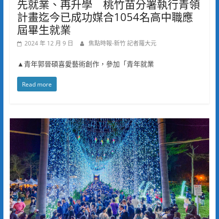
先就業、再升學 桃竹苗分署執行青領
計畫迄今已成功媒合1054名高中職應
屆畢生就業
2024 年 12 月 9 日
焦點時報-新竹 記者羅大元
▲青年郭晉碩喜愛藝術創作，參加「青年就業
Read more