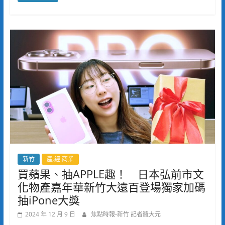
新竹
產.經.商業
買蘋果、抽APPLE趣！ 日本弘前市文
化物產嘉年華新竹大遠百登場獨家加碼
抽iPone大獎
2024 年 12 月 9 日
焦點時報-新竹 記者羅大元