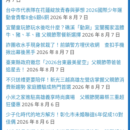
台中市代表隊在花蓮綻放青春與夢想 2026國際少年運
動會勇奪8金6銀6銅
2026 年 8 月 7 日
宜蘭童玩節玩水後吃什麼？礁溪「動涮」宜蘭獨家溫體
牛、豬、羊、雞 父親節聚餐新選擇
2026 年 8 月 7 日
詐團收水手現身就栽了！前鎮警方埋伏收網 查扣手機
揪出幕後黑手
2026 年 8 月 7 日
臺東縣政府邀您「2026台東最美星空」父親節帶爸爸
追星去！
2026 年 8 月 7 日
不只送禮更要陪伴！新光三越高雄左營店掌握父親節消
費新趨勢 家庭體驗成熱門首選
2026 年 8 月 7 日
小米之家進駐高雄義享時尚廣場 父親節開幕祭三重超
狂優惠
2026 年 8 月 6 日
少子化時代的地方解方！彰化市未婚聯誼6年促成10對
佳偶
2026 年 8 月 6 日