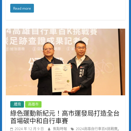
Read more
.體育
高雄市
綠色運動新紀元！高市運發局打造全台
首場碳中和自行車賽
,
2024 年 12 月 9 日
焦點時報
2024高雄自行車百K挑戰賽