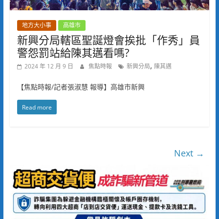
地方大小事
高雄市
新興分局轄區聖誕燈會挨批「作秀」員
警怨罰站給陳其邁看嗎?
,
2024 年 12 月 9 日
焦點時報
新興分局
陳其邁
【焦點時報/記者張淑慧 報導】高雄市新興
Read more
Next →