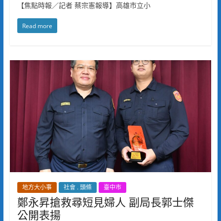
【焦點時報／記者 蔡宗憲報導】高雄市立小
Read more
地方大小事
社會 . 頭條
臺中市
鄭永昇搶救尋短見婦人 副局長郭士傑
公開表揚