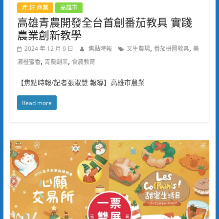
產.經.商業
高雄市
高雄青農開發全台首創番茄教具 實踐
農業創新教學
,
,
2024 年 12 月 9 日
焦點時報
又生農場
番茄拼圖教具
美
,
,
濃橙蜜香
青農創業
食農教育
【焦點時報/記者張淑慧 報導】高雄市農業
Read more