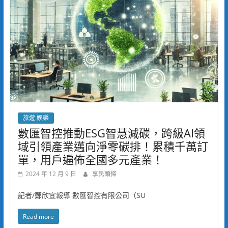
旅遊.娛樂
數匯智控推動ESG智慧減碳，跨級AI領
域引領產業邁向淨零碳排！累積千萬訂
單，用戶遍佈全國多元產業！
2024 年 12 月 9 日
享民頭條
記者/鄭欣宜報導 數匯智控有限公司（SU
Read more