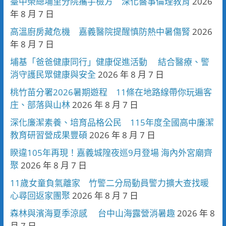
臺中榮總埔里分院攜手檢方 深化醫事倫理教育
2026
年 8 月 7 日
高溫廚房藏危機 嘉義醫院提醒慎防熱中暑傷腎
2026
年 8 月 7 日
埔基「爸爸健康同行」健康促進活動 結合醫療、警
消守護民眾健康與安全
2026 年 8 月 7 日
桃竹苗分署2026暑期遊程 11條在地路線帶你玩遍客
庄、部落與山林
2026 年 8 月 7 日
深化廉潔素養、培育品格公民 115年度全國高中廉潔
教育研習營成果豐碩
2026 年 8 月 7 日
睽違105年再現！嘉義城隍夜巡9月登場 海內外宮廟齊
聚
2026 年 8 月 7 日
11歲女童負氣離家 竹警二分局動員警力擴大查找暖
心尋回返家團聚
2026 年 8 月 7 日
森林與濱海夏季涼感 台中山海露營消暑趣
2026 年 8
月 7 日