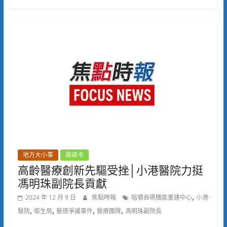
地方大小事
高雄市
高齡醫療創新先驅受挫│小港醫院力挺
馮明珠副院長貢獻⁠
,
2024 年 12 月 9 日
焦點時報
咀嚼吞嚥機能重建中心
小港
,
,
,
,
醫院
衛生局
醫德爭議事件
醫療團隊
馮明珠副院長