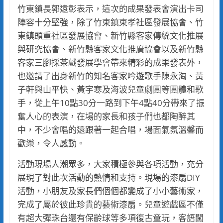
竹東鎮長郭遠彰表示，這次的成果發表會演出卡司
陣容十分堅強，除了竹東鎮東孝社區發展協會、竹
東鎮頭重社區發展協會、新竹縣客家傳統文化推展
與研究協會、新竹縣客家文化推廣協會以及新竹縣
客家三腳採茶戲發展學會帶來精彩的成果發表外，
也邀請了出身新竹的知名客家吟遊歌手陳永淘、黃
子軒與山平快、黃宇寒及海波兒童劇團等團體和歌
手，從上午10點30分一路到下午4點40分帶來了振
奮人心的表演，在場的家長和孩子們也都陶醉其
中，不少會唱的還跟著一起合唱，場面氣氛溫馨而
歡樂，令人感動。
活動現場人潮眾多，大家積極參與各項活動，充分
展現了對此次活動的熱情和支持。現場的漆扇DIY
活動，小朋友及家長們個個都變成了小小藝術家，
完成了屬於彼此珍貴的藝術漆扇。兒童遊戲區不僅
有超大彈珠台還有保齡球等多項復古童玩，客語闖