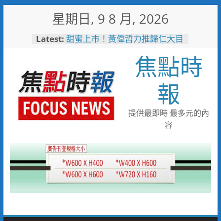
Skip
星期日, 9 8 月, 2026
to
content
Latest:
甜蜜上市！黃偉哲力推歸仁大目
釋迦，邀全民體驗採果樂兼做公
焦點時
益
臺鐵高雄機廠變身全台最大免費
樂園 陳其邁:保存百年產業記
報
憶！
「火車醫院」變身親子天堂！高
雄親子遊樂園開幕首日人潮爆棚
提供最即時 最多元的內
「高雄親子樂園」爆紅！全臺最
容
大免費園區首日吸三萬人朝聖
輕軌更突破4,000人次
起於無心成於熱愛 王貴嬋現代
水墨個展