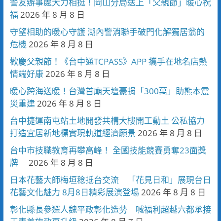
警友辦事處大力相挺！岡山分局送上「父親節」暖心祝
福
2026 年 8 月 8 日
守望相助的暖心守護 湖內警消聯手破門化解獨居翁的
危機
2026 年 8 月 8 日
歡慶父親節！《台中通TCPASS》APP 攜手在地名店熱
情端好康
2026 年 8 月 8 日
暖心跨海送暖！台灣首廟天壇豪捐「300萬」助熊本震
災重建
2026 年 8 月 8 日
台中捷運南屯站土地開發共構大樓開工動土 公私協力
打造宜居新地標實現軌道經濟願景
2026 年 8 月 8 日
台中市技職教育再攀高峰！ 全國技能競賽勇奪23面獎
牌
2026 年 8 月 8 日
日本花藝大師梅垣稔抵台交流 「花見日和」展現台日
花藝文化魅力 8月8日精彩展演登場
2026 年 8 月 8 日
彰化縣長參選人魏平政彰化造勢 喊福利超越六都承接