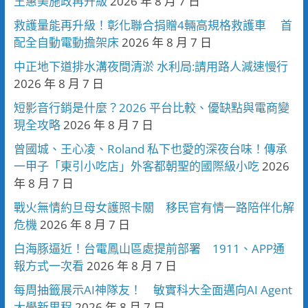
王惠美施政再升級
2026 年 8 月 7 日
救護量能再升級！彰化聯合捐贈4輛高規格救護車 首
配全自動電動擔架床
2026 年 8 月 7 日
中正地下道排水溝夜間清淤 水利局:請用路人減速慢行
2026 年 8 月 7 日
短影音行銷是什麼？2026 平台比較、優缺點與電商變
現全攻略
2026 年 8 月 7 日
曾國城、王心凌、Roland 私下也愛的深夜台味！傳承
一甲子「東引小吃店」外客都朝聖的國際級小吃
2026
年 8 月 7 日
戰火無情約旦母女護照卡關 移民官有情一路陪伴化解
危機
2026 年 8 月 7 日
白海豚逼近！台電鳳山區處提前部署 1911、APP通
報方式一次看
2026 年 8 月 7 日
每周抽籤展示AI神隊友！ 敏實科大全面邁向AI Agent
大學新里程
2026 年 8 月 7 日