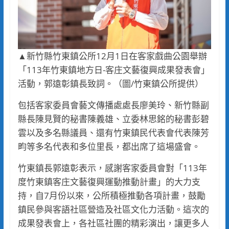
▲新竹縣竹東鎮公所12月1日在客家戲曲公園舉辦
「113年竹東鎮地方日-客庄文藝復興成果發表會」
活動，郭遠彰鎮長致詞。（圖/竹東鎮公所提供）
包括客家委員會藝文傳播處處長廖美玲、新竹縣副
縣長陳見賢的秘書陳義雄、立委林思銘的秘書彭碧
雲以及多名縣議員、還有竹東鎮民代表會代表陳芳
畇等多名代表和多位里長，都出席了這場盛會。
竹東鎮長郭遠彰表示，感謝客家委員會對「113年
度竹東鎮客庄文藝復興運動推動計畫」的大力支
持，自7月份以來，公所積極推動各項計畫，鼓勵
鎮民參與客語社區營造及社區文化力活動。這次的
成果發表會上，各社區社團的精彩演出，讓更多人