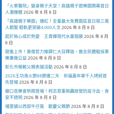
「火車醫院」變身親子天堂！高雄親子遊樂園開幕首日
人潮爆棚
2026 年 8 月 8 日
「高雄親子樂園」爆紅！全臺最大免費園區首日吸三萬
人朝聖 輕軌更突破4,000人次
2026 年 8 月 8 日
起於無心成於熱愛 王貴嬋現代水墨個展
2026 年 8 月
8 日
甜蜜上市！黃偉哲力推歸仁大目釋迦，邀全民體驗採果
樂兼做公益
2026 年 8 月 8 日
彰化市模範父親表揚活動
2026 年 8 月 8 日
2026王功漁火節88節連二天 祈福嘉年華千人烤蚵首
先登場
2026 年 8 月 8 日
廟口音樂會熱鬧登場！柯志恩重砲轟綠營防疫冷血、食
安不透明
2026 年 8 月 8 日
埔里鎮以西部牛仔風 歡慶父親節
2026 年 8 月 8 日