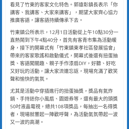
看見了竹東的客家文化特色。郭遠彰鎮長表示「你
講客、我講客、大家來講客」，期望大家齊心協力
推廣客語，讓客語持續傳承下去。
竹東鎮公所表示，12月1日活動從上午10點30分一
直熱鬧到下午4點40分，首先有客青市集為活動暖
身，接下的開幕式有「竹東鎮東孝社區發展協會」
帶來的客家歌謠和啟動儀式，開幕式後還有扭蛋抽
獎、客語闖關趣、親子手作漆扇DIY，好聽、好吃
又好玩的活動，讓大家流連忘返，現場充滿了歡笑
聲和愉快的氣氛。
尤其是活動中穿插進行的扭蛋抽獎，獎品有氣炸
鍋、手持迷你小風扇、園遊券等，還有最大的頭獎
50吋液晶電視，總共108項獎品，每抽出一名得獎
者，現場就響起一陣歡呼聲，為活動氣氛帶起一波
又一波的高潮。