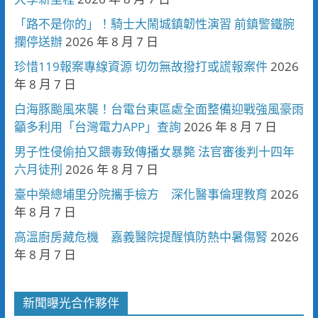
「路不是你的」！騎士大鬧城鎮韌性演習 前鎮警鐵腕
攔停送辦
2026 年 8 月 7 日
珍惜119報案專線資源 切勿無故撥打或謊報案件
2026
年 8 月 7 日
白海豚颱風來襲！台電台東區處全面整備迎戰強風豪雨
籲多利用「台灣電力APP」查詢
2026 年 8 月 7 日
男子性侵偷拍又餵毒致傳播女暴斃 法官審後判十四年
六月徒刑
2026 年 8 月 7 日
臺中榮總埔里分院攜手檢方 深化醫事倫理教育
2026
年 8 月 7 日
高溫廚房藏危機 嘉義醫院提醒慎防熱中暑傷腎
2026
年 8 月 7 日
新聞曝光合作夥伴