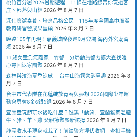
桃竹苗分署2026暑期遊程 11條在地路線帶你玩遍客
庄、部落與山林
2026 年 8 月 7 日
深化廉潔素養、培育品格公民 115年度全國高中廉潔
教育研習營成果豐碩
2026 年 8 月 7 日
睽違105年再現！嘉義城隍夜巡9月登場 海內外宮廟齊
聚
2026 年 8 月 7 日
11歲女童負氣離家 竹警二分局動員警力擴大查找暖
心尋回返家團聚
2026 年 8 月 7 日
森林與濱海夏季涼感 台中山海露營消暑趣
2026 年 8
月 7 日
台中市代表隊在花蓮綻放青春與夢想 2026國際少年運
動會勇奪8金6銀6銅
2026 年 8 月 7 日
宜蘭童玩節玩水後吃什麼？礁溪「動涮」宜蘭獨家溫體
牛、豬、羊、雞 父親節聚餐新選擇
2026 年 8 月 7 日
詐團收水手現身就栽了！前鎮警方埋伏收網 查扣手機