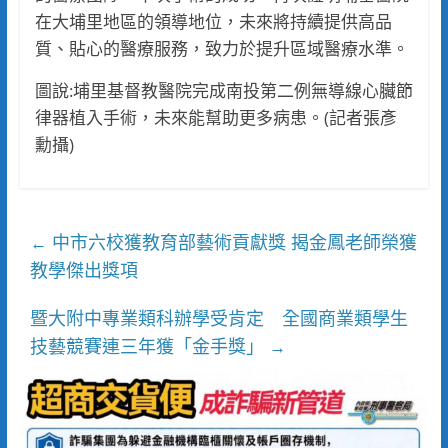
在大埔里地區的領導地位，未來將持續提供高品
質、貼心的醫療服務，致力於提升區域醫療水準。
圖說:埔里基督教醫院完成南投第二例無導線心臟節
律器植入手術，未來能幫助更多病患。(記者張彥
勳攝)
中市六校獲教育部藝術貢獻獎 揭金鳳老師榮獲
←
教學傑出獎項
暨大附中專業類科辦學受肯定 全國商業類學生
技藝競賽連三年獲「金手獎」
→