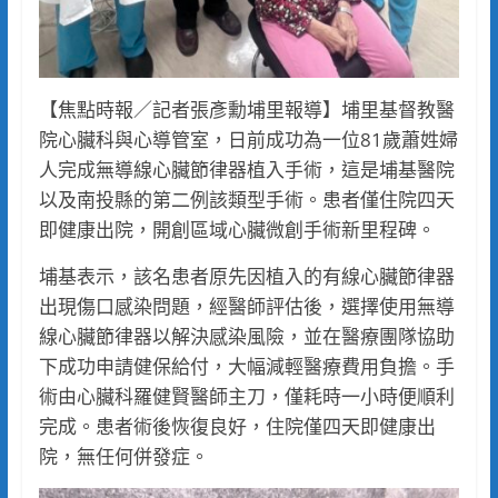
【焦點時報／記者張彥勳埔里報導】埔里基督教醫
院心臟科與心導管室，日前成功為一位81歲蕭姓婦
人完成無導線心臟節律器植入手術，這是埔基醫院
以及南投縣的第二例該類型手術。患者僅住院四天
即健康出院，開創區域心臟微創手術新里程碑。
埔基表示，該名患者原先因植入的有線心臟節律器
出現傷口感染問題，經醫師評估後，選擇使用無導
線心臟節律器以解決感染風險，並在醫療團隊協助
下成功申請健保給付，大幅減輕醫療費用負擔。手
術由心臟科羅健賢醫師主刀，僅耗時一小時便順利
完成。患者術後恢復良好，住院僅四天即健康出
院，無任何併發症。