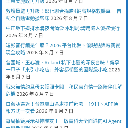
王惠美施政再升級
2026 年 8 月 7 日
救護量能再升級！彰化聯合捐贈4輛高規格救護車 首
配全自動電動擔架床
2026 年 8 月 7 日
中正地下道排水溝夜間清淤 水利局:請用路人減速慢行
2026 年 8 月 7 日
短影音行銷是什麼？2026 平台比較、優缺點與電商變
現全攻略
2026 年 8 月 7 日
曾國城、王心凌、Roland 私下也愛的深夜台味！傳承
一甲子「東引小吃店」外客都朝聖的國際級小吃
2026
年 8 月 7 日
戰火無情約旦母女護照卡關 移民官有情一路陪伴化解
危機
2026 年 8 月 7 日
白海豚逼近！台電鳳山區處提前部署 1911、APP通
報方式一次看
2026 年 8 月 7 日
每周抽籤展示AI神隊友！ 敏實科大全面邁向AI Agent