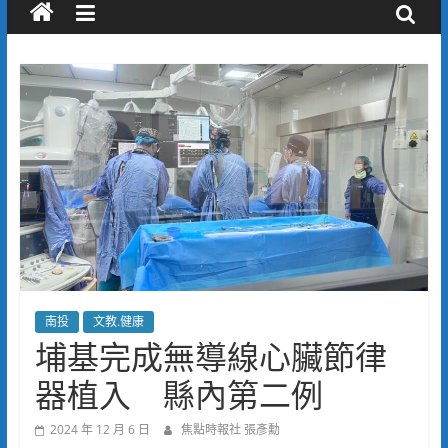
南投
文教.健康
埔基完成無導線心臟節律
器植入 縣內第二例
2024 年 12 月 6 日
焦點時報社 張彥勳