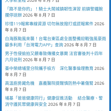
大學新里程
2026 年 8 月 7 日
「路不是你的」！騎士大鬧城鎮韌性演習 前鎮警鐵腕
攔停送辦
2026 年 8 月 7 日
珍惜119報案專線資源 切勿無故撥打或謊報案件
2026
年 8 月 7 日
白海豚颱風來襲！台電台東區處全面整備迎戰強風豪雨
籲多利用「台灣電力APP」查詢
2026 年 8 月 7 日
男子性侵偷拍又餵毒致傳播女暴斃 法官審後判十四年
六月徒刑
2026 年 8 月 7 日
臺中榮總埔里分院攜手檢方 深化醫事倫理教育
2026
年 8 月 7 日
高溫廚房藏危機 嘉義醫院提醒慎防熱中暑傷腎
2026
年 8 月 7 日
埔基「爸爸健康同行」健康促進活動 結合醫療、警
消守護民眾健康與安全
2026 年 8 月 7 日