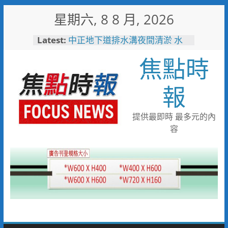
Skip
星期六, 8 8 月, 2026
to
content
Latest:
中正地下道排水溝夜間清淤 水
利局:請用路人減速慢行
焦點時
台中市技職教育再攀高峰！ 全
國技能競賽勇奪23面獎牌
日本花藝大師梅垣稔抵台交流
報
「花見日和」展現台日花藝文化
魅力 8月8日精彩展演登場
彰化縣長參選人魏平政彰化造
提供最即時 最多元的內
勢 喊福利超越六都承接王惠美
容
施政再升級
救護量能再升級！彰化聯合捐贈
4輛高規格救護車 首配全自動
電動擔架床