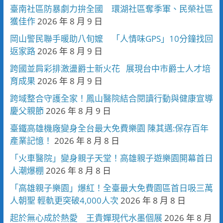
臺南社區防暴劇力拚全國 環湖社區奪季軍、民榮社區
獲佳作
2026 年 8 月 9 日
岡山警民聯手暖助八旬嬤 「人情味GPS」10分鐘找回
返家路
2026 年 8 月 9 日
跨國並肩彩排激盪爵士新火花 展現台中市爵士人才培
育成果
2026 年 8 月 9 日
跨域整合守護全家！鳳山醫院結合閱讀行動與健康宣導
慶父親節
2026 年 8 月 9 日
臺鐵高雄機廠變身全台最大免費樂園 陳其邁:保存百年
產業記憶！
2026 年 8 月 8 日
「火車醫院」變身親子天堂！高雄親子遊樂園開幕首日
人潮爆棚
2026 年 8 月 8 日
「高雄親子樂園」爆紅！全臺最大免費園區首日吸三萬
人朝聖 輕軌更突破4,000人次
2026 年 8 月 8 日
起於無心成於熱愛 王貴嬋現代水墨個展
2026 年 8 月