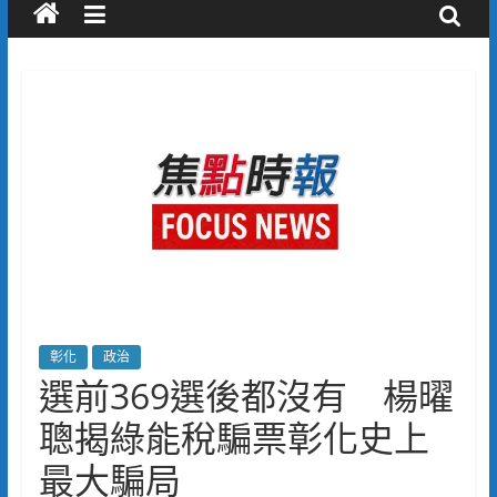
彰化
政治
選前369選後都沒有 楊曜
聰揭綠能稅騙票彰化史上
最大騙局