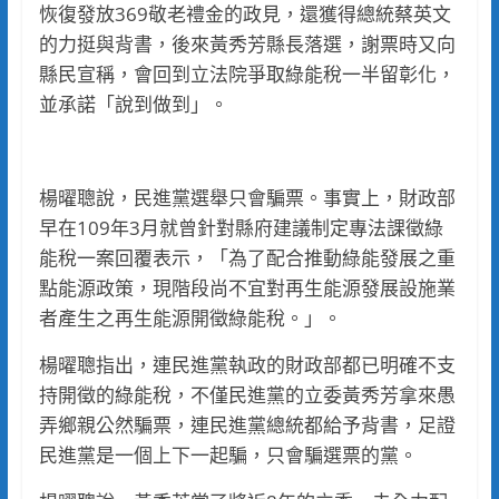
恢復發放369敬老禮金的政見，還獲得總統蔡英文
的力挺與背書，後來黃秀芳縣長落選，謝票時又向
縣民宣稱，會回到立法院爭取綠能稅一半留彰化，
並承諾「說到做到」。
楊曜聰說，民進黨選舉只會騙票。事實上，財政部
早在109年3月就曾針對縣府建議制定專法課徵綠
能稅一案回覆表示，「為了配合推動綠能發展之重
點能源政策，現階段尚不宜對再生能源發展設施業
者產生之再生能源開徵綠能稅。」。
楊曜聰指出，連民進黨執政的財政部都已明確不支
持開徵的綠能稅，不僅民進黨的立委黃秀芳拿來愚
弄鄉親公然騙票，連民進黨總統都給予背書，足證
民進黨是一個上下一起騙，只會騙選票的黨。