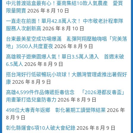
中元普渡這盒最有心！臺南集結10款人氣農產 愛買
限量開賣
2026 年 8 月 10 日
一直走在前面！單月42.8萬人次！ 中市敬老計程車隊
服務人次創新高
2026 年 8 月 10 日
台東最美星空成功場爆滿 亂彈阿翔壓軸嗨唱「完美落
地」3500人共度夏夜
2026 年 8 月 9 日
高雄親子遊樂園爆人氣！單日3.5萬人湧入 首週末破
6.5萬人
2026 年 8 月 9 日
搭台灣好行低碳暢玩小琉球！大鵬灣管理處推出暑假好
康
2026 年 8 月 9 日
高雄4,599件作品傳遞拒毒信念 「2026港都反毒盃」
用畫筆打造兒童防毒力
2026 年 8 月 9 日
498位大專青年返鄉 彰化暑期工讀營隊結業
2026 年
8 月 9 日
彰化縣運會6項10人破大會紀錄
2026 年 8 月 9 日