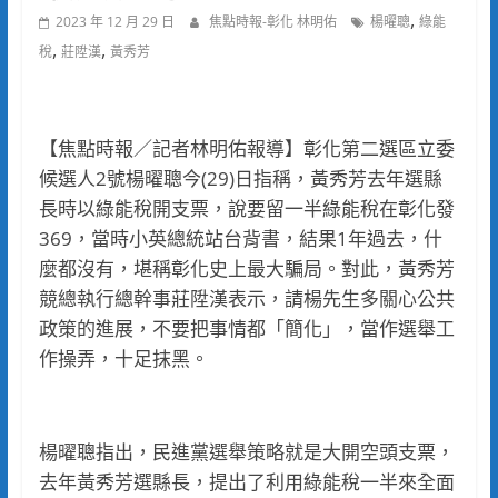
,
2023 年 12 月 29 日
焦點時報-彰化 林明佑
楊曜聰
綠能
,
,
稅
莊陞漢
黃秀芳
【焦點時報／記者林明佑報導】彰化第二選區立委
候選人2號楊曜聰今(29)日指稱，黃秀芳去年選縣
長時以綠能稅開支票，說要留一半綠能稅在彰化發
369，當時小英總統站台背書，結果1年過去，什
麼都沒有，堪稱彰化史上最大騙局。對此，黃秀芳
競總執行總幹事莊陞漢表示，請楊先生多關心公共
政策的進展，不要把事情都「簡化」，當作選舉工
作操弄，十足抹黑。
楊曜聰指出，民進黨選舉策略就是大開空頭支票，
去年黃秀芳選縣長，提出了利用綠能稅一半來全面