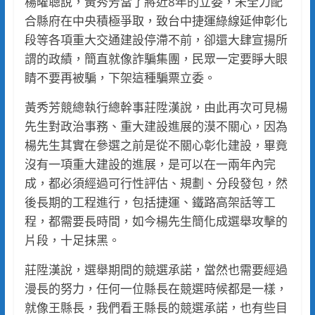
楊曜聰說，黃秀芳當了將近8年的立委，未全力配
合縣府在中央積極爭取，致台中捷運綠線延伸彰化
段等各項重大交通建設停滯不前，卻還大肆宣揚所
謂的政績，簡直就像詐騙集團，民眾一定要睜大眼
睛不要再被騙，下架這種騙票立委。
黃秀芳競總執行總幹事莊陞漢說，由此再次可見楊
先生對政治事務、重大建設進展的漠不關心，因為
楊先生其實在參選之前是從不關心彰化建設，畢竟
沒有一項重大建設的進展，是可以在一兩年內完
成，都必須經過可行性評估、規劃、分段發包，然
後長期的工程進行，包括捷運、鐵路高架話等工
程，都需要長時間，如今楊先生簡化成選舉攻擊的
片段，十足抹黑。
莊陞漢說，選舉期間的競選承諾，當然也需要經過
漫長的努力，任何一位縣長在競選時候都是一樣，
就像王縣長，我們看王縣長的競選承諾，也有些目