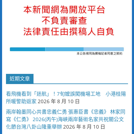
近期文章
看飛機看到「迷航」！7旬嬤誤闖機場工地 小港桂陽
所暖警助返家
2026 年 8 月 10 日
兩岸翰墨同心共書忠義仁勇 張惠臣書《忠義》 林家同
寫《仁勇》 2026(丙午)海峽兩岸藝術名家共祝關公文
化節台灣八卦山隆重舉辦
2026 年 8 月 10 日