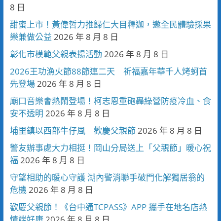
8 日
甜蜜上市！黃偉哲力推歸仁大目釋迦，邀全民體驗採果
樂兼做公益
2026 年 8 月 8 日
彰化市模範父親表揚活動
2026 年 8 月 8 日
2026王功漁火節88節連二天 祈福嘉年華千人烤蚵首
先登場
2026 年 8 月 8 日
廟口音樂會熱鬧登場！柯志恩重砲轟綠營防疫冷血、食
安不透明
2026 年 8 月 8 日
埔里鎮以西部牛仔風 歡慶父親節
2026 年 8 月 8 日
警友辦事處大力相挺！岡山分局送上「父親節」暖心祝
福
2026 年 8 月 8 日
守望相助的暖心守護 湖內警消聯手破門化解獨居翁的
危機
2026 年 8 月 8 日
歡慶父親節！《台中通TCPASS》APP 攜手在地名店熱
情端好康
2026 年 8 月 8 日