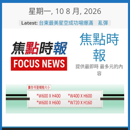
Skip
星期一, 10 8 月, 2026
to
content
Latest:
台東最美星空成功場爆滿 亂彈
阿翔壓軸嗨唱「完美落地」
焦點時
3500人共度夏夜
看飛機看到「迷航」！7旬嬤誤
闖機場工地 小港桂陽所暖警助
報
返家
兩岸翰墨同心共書忠義仁勇 張
惠臣書《忠義》 林家同寫《仁
提供最即時 最多元的內
勇》 2026(丙午)海峽兩岸藝術
容
名家共祝關公文化節台灣八卦山
隆重舉辦
中元普渡這盒最有心！臺南集結
10款人氣農產 愛買限量開賣
一直走在前面！單月42.8萬人
次！ 中市敬老計程車隊服務人
次創新高