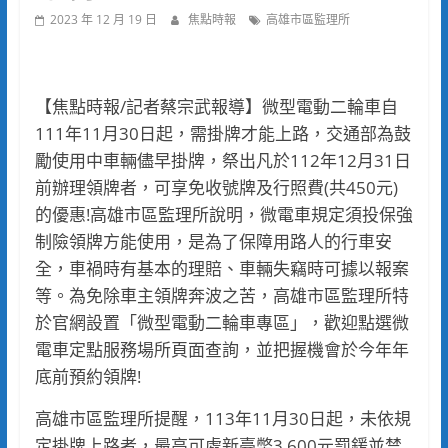
2023 年 12 月 19 日
焦點時報
高雄市區監理所
【焦點時報/記者蔡宗武報導】微型電動二輪車自
111年11月30日起，需掛牌才能上路，交通部為鼓
勵使用中車輛儘早掛牌，祭出凡於112年12月31日
前辦理領牌者，可享免收號牌及行照費(共450元)
的優惠!高雄市區監理所說明，微電車規定須投保強
制險領牌方能使用，是為了保障用路人的行車安
全，車禍時有基本的理賠、車輛失竊時可據以報案
等。為免除車主領牌奔波之苦，高雄市區監理所特
於官網設置「微型電動二輪車專區」，歡迎點選微
電車定點服務場所頁面查詢，並把握機會於今年年
底前預約領牌!
高雄市區監理所提醒，113年11月30日起，未依規
定掛牌上路者，最高可處新臺幣3,600元罰鍰並禁