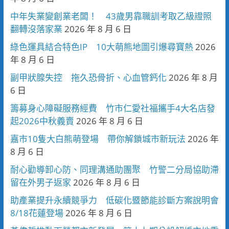
中年失業變創業老闆！ 43歲男靠職訓考取乙級證照
翻轉沒落家業
2026 年 8 月 6 日
綠色運具結合特色IP 10大萌熊地圖引爆尋寶熱
2026
年 8 月 6 日
副甲狀腺失控 拖久恐骨折、心血管鈣化
2026 年 8 月
6 日
籌募身心障礙服務經費 竹市仁愛社福攜手4大名店發
起2026中秋義賣
2026 年 8 月 6 日
嘉市10隻大白熊萌登場 帶你解鎖城市新玩法
2026 年
8 月 6 日
耐心勸導卸心防、同理溝通助團聚 竹警二分局協助滯
留在外男子返家
2026 年 8 月 6 日
助產業提升永續競爭力 低碳化暨節能診斷方案說明會
8/18花蓮登場
2026 年 8 月 6 日