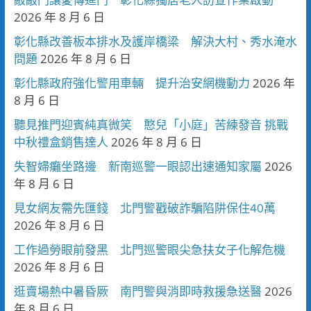
2026 年 8 月 6 日
彰化縣改善板本排水及護岸橋梁 解決大村、秀水淹水
問題
2026 年 8 月 6 日
彰化縣政府強化警用車輛 提升治安網機動力
2026 年
8 月 6 日
聽見推門迎賓純真微笑 憨兒「小庭」苦練發音 挑戰
中秋禮盒銷售達人
2026 年 8 月 6 日
失智婦癱坐路邊 新南巡警一眼認出速通知家屬
2026
年 8 月 6 日
見女網友需先匯錢 北門警戳破詐騙陷阱保住40萬
2026 年 8 月 6 日
工作過勞眼前發黑 北門巡警眼尖急扶女子化解危機
2026 年 8 月 6 日
逛賣場熱中暑昏厥 南門警與消即時救援急送醫
2026
年 8 月 6 日