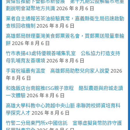
黃偉哲推動下營都市新發展 第十九期公設解編市地重
劃說明會凝聚地方共識
2026 年 8 月 6 日
業者自主通報苦茶油檢驗異常，嘉義縣衛生局迅速啟動
查核回收機制
2026 年 8 月 6 日
高雄郵局辦理臺灣美食郵票簽名會，買郵票送限量車輪
餅
2026 年 8 月 6 日
竹市表揚43處特優親善哺集乳室 公私協力打造支持
母乳哺育友善環境
2026 年 8 月 6 日
手寫祝福最有溫度 高雄郵局助憨兒向家人說愛
2026
年 8 月 6 日
和逸飯店台南館推ESG親子旅程 酪梨農遊與府城走讀
一次體驗
2026 年 8 月 6 日
高雄大學科教中心跨越中央山脈 串聯跨校師資培育科
學探究人才
2026 年 8 月 6 日
竹警二分局東門所x中國信託 宣導虛擬貨幣防詐守護