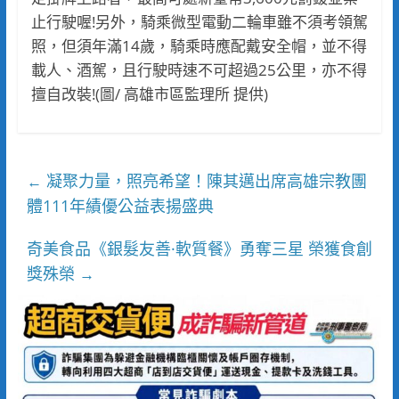
止行駛喔!另外，騎乘微型電動二輪車雖不須考領駕
照，但須年滿14歲，騎乘時應配戴安全帽，並不得
載人、酒駕，且行駛時速不可超過25公里，亦不得
擅自改裝!(圖/ 高雄市區監理所 提供)
凝聚力量，照亮希望！陳其邁出席高雄宗教團
←
體111年績優公益表揚盛典
奇美食品《銀髮友善·軟質餐》勇奪三星 榮獲食創
獎殊榮
→