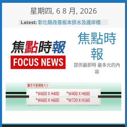
Skip
星期四, 6 8 月, 2026
to
content
Latest:
彰化縣改善板本排水及護岸橋
梁 解決大村、秀水淹水問題
焦點時
小米之家進駐高雄義享時尚廣
場 父親節開幕祭三重超狂優惠
少子化時代的地方解方！彰化市
報
未婚聯誼6年促成10對佳偶
彰化縣長參選人魏平政率議員團
隊攜手造勢 盼翻轉彰化打造新
提供最即時 最多元的內
局
容
敲敲門讓愛傳進門 彰化縣獨居
老人訪查作業啟動