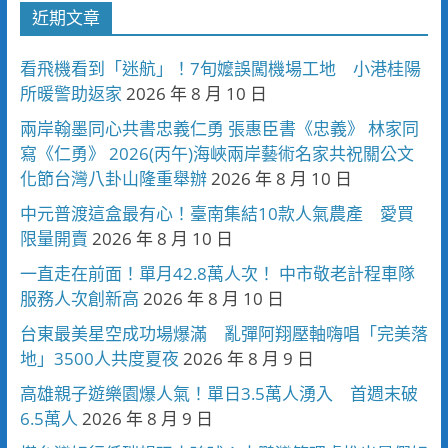
近期文章
看飛機看到「迷航」！7旬嬤誤闖機場工地 小港桂陽
所暖警助返家
2026 年 8 月 10 日
兩岸翰墨同心共書忠義仁勇 張惠臣書《忠義》 林家同
寫《仁勇》 2026(丙午)海峽兩岸藝術名家共祝關公文
化節台灣八卦山隆重舉辦
2026 年 8 月 10 日
中元普渡這盒最有心！臺南集結10款人氣農產 愛買
限量開賣
2026 年 8 月 10 日
一直走在前面！單月42.8萬人次！ 中市敬老計程車隊
服務人次創新高
2026 年 8 月 10 日
台東最美星空成功場爆滿 亂彈阿翔壓軸嗨唱「完美落
地」3500人共度夏夜
2026 年 8 月 9 日
高雄親子遊樂園爆人氣！單日3.5萬人湧入 首週末破
6.5萬人
2026 年 8 月 9 日