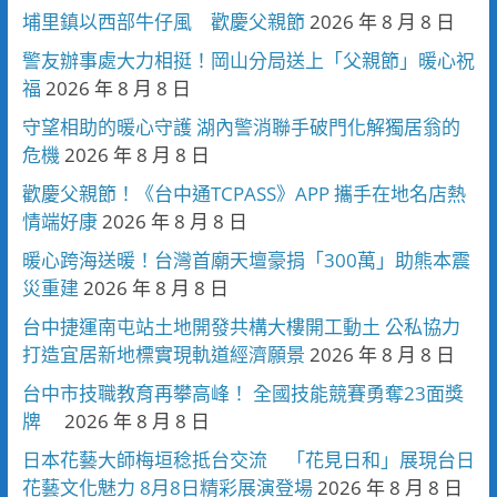
埔里鎮以西部牛仔風 歡慶父親節
2026 年 8 月 8 日
警友辦事處大力相挺！岡山分局送上「父親節」暖心祝
福
2026 年 8 月 8 日
守望相助的暖心守護 湖內警消聯手破門化解獨居翁的
危機
2026 年 8 月 8 日
歡慶父親節！《台中通TCPASS》APP 攜手在地名店熱
情端好康
2026 年 8 月 8 日
暖心跨海送暖！台灣首廟天壇豪捐「300萬」助熊本震
災重建
2026 年 8 月 8 日
台中捷運南屯站土地開發共構大樓開工動土 公私協力
打造宜居新地標實現軌道經濟願景
2026 年 8 月 8 日
台中市技職教育再攀高峰！ 全國技能競賽勇奪23面獎
牌
2026 年 8 月 8 日
日本花藝大師梅垣稔抵台交流 「花見日和」展現台日
花藝文化魅力 8月8日精彩展演登場
2026 年 8 月 8 日