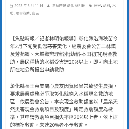
,
,
2023 年 3 月 11 日
焦點時報-彰化 林明佑
寒害
幼稻
水
,
,
稻
現金救助
農民
【焦點時報／記者林明佑報導】彰化縣沿海秧苗今
年2月下旬受低溫寒害黃化，經農委會公告二林鎮
及芳苑鄉、大城鄉辦理稻米(幼稻-本田初期)現金救
助，農民種植的水稻受害達20%以上，即可向土地
所在地公所提出申請救助。
彰化縣長王惠美關心農友因氣候異常致發生農損，
要求農業處務必爭取彰化縣納入水稻現金救助地
區。依農委會公告，本次現金救助額度以「農業天
然災害現金救助項目及額度」所定救助額度為標
準，其申請救助項目損失率達20%以上者，依上述
的標準救助，未達20%者不予救助。