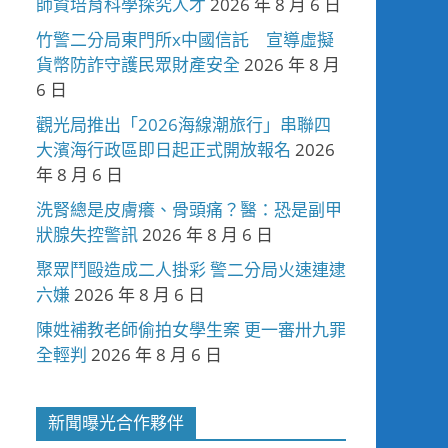
師資培育科學探究人才
2026 年 8 月 6 日
竹警二分局東門所x中國信託 宣導虛擬
貨幣防詐守護民眾財產安全
2026 年 8 月
6 日
觀光局推出「2026海線潮旅行」串聯四
大濱海行政區即日起正式開放報名
2026
年 8 月 6 日
洗腎總是皮膚癢、骨頭痛？醫：恐是副甲
狀腺失控警訊
2026 年 8 月 6 日
聚眾鬥毆造成二人掛彩 警二分局火速連逮
六嫌
2026 年 8 月 6 日
陳姓補教老師偷拍女學生案 更一審卅九罪
全輕判
2026 年 8 月 6 日
新聞曝光合作夥伴