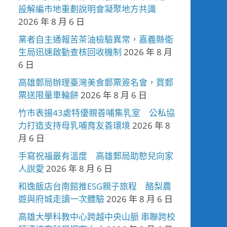
設解編市地重劃說明會凝聚地方共識
2026 年 8 月 6 日
業者自主通報苦茶油檢驗異常，嘉義縣衛
生局迅速啟動查核回收機制
2026 年 8 月
6 日
高雄郵局辦理臺灣美食郵票簽名會，買郵
票送限量車輪餅
2026 年 8 月 6 日
竹市表揚43處特優親善哺集乳室 公私協
力打造支持母乳哺育友善環境
2026 年 8
月 6 日
手寫祝福最有溫度 高雄郵局助憨兒向家
人說愛
2026 年 8 月 6 日
和逸飯店台南館推ESG親子旅程 酪梨農
遊與府城走讀一次體驗
2026 年 8 月 6 日
高雄大學科教中心跨越中央山脈 串聯跨校