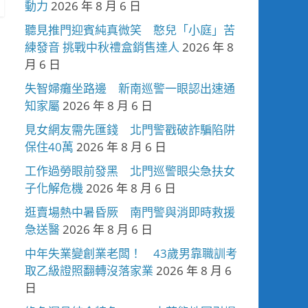
動力
2026 年 8 月 6 日
聽見推門迎賓純真微笑 憨兒「小庭」苦
練發音 挑戰中秋禮盒銷售達人
2026 年 8
月 6 日
失智婦癱坐路邊 新南巡警一眼認出速通
知家屬
2026 年 8 月 6 日
見女網友需先匯錢 北門警戳破詐騙陷阱
保住40萬
2026 年 8 月 6 日
工作過勞眼前發黑 北門巡警眼尖急扶女
子化解危機
2026 年 8 月 6 日
逛賣場熱中暑昏厥 南門警與消即時救援
急送醫
2026 年 8 月 6 日
中年失業變創業老闆！ 43歲男靠職訓考
取乙級證照翻轉沒落家業
2026 年 8 月 6
日