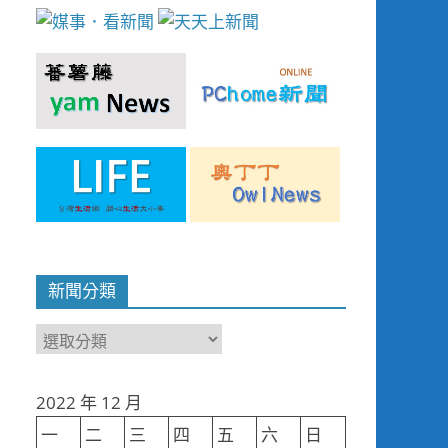
新聞分類
新
聞
分
2022 年 12 月
類
一
二
三
四
五
六
日