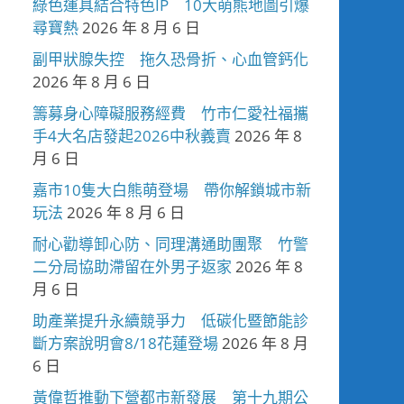
綠色運具結合特色IP 10大萌熊地圖引爆
尋寶熱
2026 年 8 月 6 日
副甲狀腺失控 拖久恐骨折、心血管鈣化
2026 年 8 月 6 日
籌募身心障礙服務經費 竹市仁愛社福攜
手4大名店發起2026中秋義賣
2026 年 8
月 6 日
嘉市10隻大白熊萌登場 帶你解鎖城市新
玩法
2026 年 8 月 6 日
耐心勸導卸心防、同理溝通助團聚 竹警
二分局協助滯留在外男子返家
2026 年 8
月 6 日
助產業提升永續競爭力 低碳化暨節能診
斷方案說明會8/18花蓮登場
2026 年 8 月
6 日
黃偉哲推動下營都市新發展 第十九期公