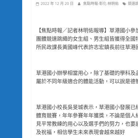
2022 年 12 月 20 日
焦點時報-彰化 林明佑
競速
【焦點時報／記者林明佑報導】草港國小參加
團體競速跳繩的女生組、男生組皆獲得全國
所民政課長黃國峰代表許志宏鎮長前往草港
草港國小辦學相當用心，除了基礎的學科及
屬於不同年級適合的體能活動，可以說是德
草港國小校長吳旻城表示，草港國小發展已經
體育競賽，年年參賽年年獲獎，不論是個人
見平常教練的用心以及選手們的努力，也要
及祝福，相信學生未來表現會越來越好