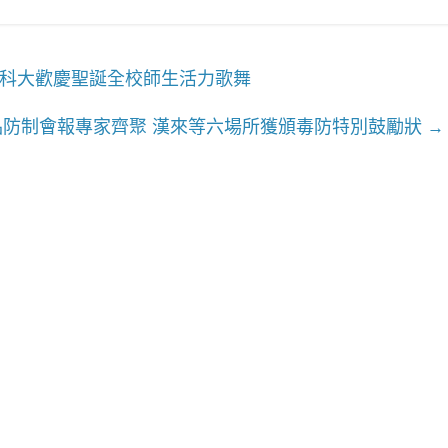
中國科大歡慶聖誕全校師生活力歌舞
品防制會報專家齊聚 漢來等六場所獲頒毒防特別鼓勵狀
→