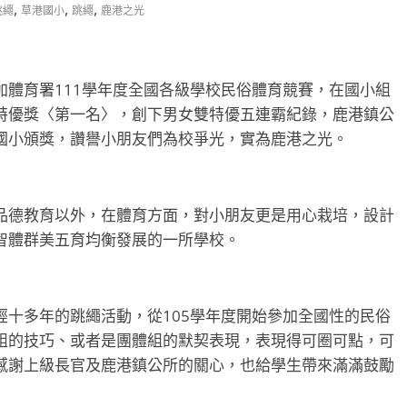
,
,
,
跳繩
草港國小
跳繩
鹿港之光
體育署111學年度全國各級學校民俗體育競賽，在國小組
特優獎〈第一名〉，創下男女雙特優五連霸紀錄，鹿港鎮公
國小頒獎，讚譽小朋友們為校爭光，實為鹿港之光。
品德教育以外，在體育方面，對小朋友更是用心栽培，設計
智體群美五育均衡發展的一所學校。
十多年的跳繩活動，從105學年度開始參加全國性的民俗
組的技巧、或者是團體組的默契表現，表現得可圈可點，可
感謝上級長官及鹿港鎮公所的關心，也給學生帶來滿滿鼓勵