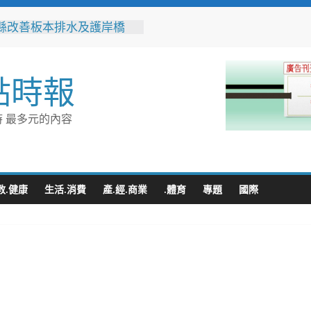
縣改善板本排水及護岸橋
解決大村、秀水淹水問題
之家進駐高雄義享時尚廣
父親節開幕祭三重超狂優惠
點時報
化時代的地方解方！彰化市
聯誼6年促成10對佳偶
縣長參選人魏平政率議員團
 最多元的內容
手造勢 盼翻轉彰化打造新
門讓愛傳進門 彰化縣獨居
訪查作業啟動
教.健康
生活.消費
產.經.商業
.體育
專題
國際