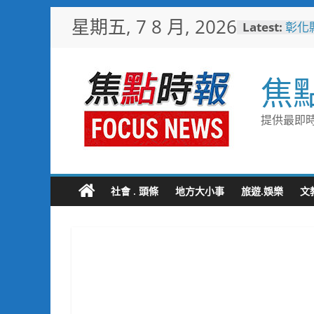
Skip
星期五, 7 8 月, 2026
Latest:
彰化
to
梁 
content
小米
場 
焦
少子
未婚
彰化
提供最即時
隊攜
局
敲敲
老人
社會 . 頭條
地方大小事
旅遊.娛樂
文