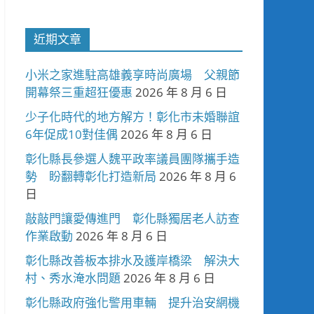
近期文章
小米之家進駐高雄義享時尚廣場 父親節
開幕祭三重超狂優惠
2026 年 8 月 6 日
少子化時代的地方解方！彰化市未婚聯誼
6年促成10對佳偶
2026 年 8 月 6 日
彰化縣長參選人魏平政率議員團隊攜手造
勢 盼翻轉彰化打造新局
2026 年 8 月 6
日
敲敲門讓愛傳進門 彰化縣獨居老人訪查
作業啟動
2026 年 8 月 6 日
彰化縣改善板本排水及護岸橋梁 解決大
村、秀水淹水問題
2026 年 8 月 6 日
彰化縣政府強化警用車輛 提升治安網機