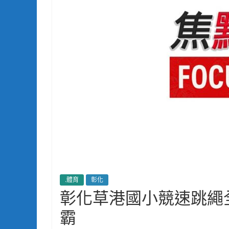
.體育
彰化
彰化草港國小競速跳繩
霸