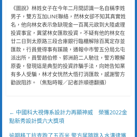
《圖說》林姓女子在今年二月間認識一名自稱李姓
男子，雙方互加LINE聯絡，然林女卻不知其真實姓
名，他向林女表示急缺現金一百萬元欲到大陸處理
投資事宜，冀望林女匯款投資，不疑有他的林女在
廿二日到太原路三段合庫銀行臨櫃解除百萬定存並
匯款，行員覺得事有蹊蹺，通報中市警五分局北屯
派出所，員警趙伯修、郭洲蔚二人馳往，警方瞭解
原委，發現這是典型的投資詐騙手法，向她告知業
有多人受騙，林才女恍然大悟打消匯款，感謝警方
勸說阻詐。（焦點時報／記者許順德翻攝）
中國科大視傳系設計力再顯神威 榮獲2022金
←
點新秀設計獎六大獎項
逾期移工抗查跑了五百米 警方尾隨跳入水溝逮獲