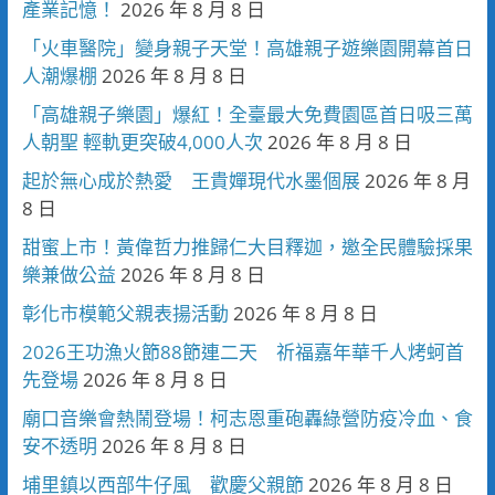
產業記憶！
2026 年 8 月 8 日
「火車醫院」變身親子天堂！高雄親子遊樂園開幕首日
人潮爆棚
2026 年 8 月 8 日
「高雄親子樂園」爆紅！全臺最大免費園區首日吸三萬
人朝聖 輕軌更突破4,000人次
2026 年 8 月 8 日
起於無心成於熱愛 王貴嬋現代水墨個展
2026 年 8 月
8 日
甜蜜上市！黃偉哲力推歸仁大目釋迦，邀全民體驗採果
樂兼做公益
2026 年 8 月 8 日
彰化市模範父親表揚活動
2026 年 8 月 8 日
2026王功漁火節88節連二天 祈福嘉年華千人烤蚵首
先登場
2026 年 8 月 8 日
廟口音樂會熱鬧登場！柯志恩重砲轟綠營防疫冷血、食
安不透明
2026 年 8 月 8 日
埔里鎮以西部牛仔風 歡慶父親節
2026 年 8 月 8 日