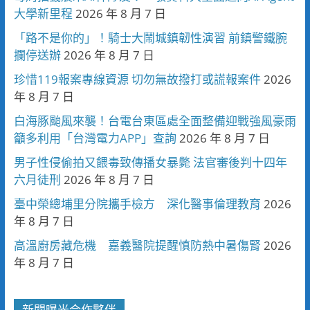
大學新里程
2026 年 8 月 7 日
「路不是你的」！騎士大鬧城鎮韌性演習 前鎮警鐵腕
攔停送辦
2026 年 8 月 7 日
珍惜119報案專線資源 切勿無故撥打或謊報案件
2026
年 8 月 7 日
白海豚颱風來襲！台電台東區處全面整備迎戰強風豪雨
籲多利用「台灣電力APP」查詢
2026 年 8 月 7 日
男子性侵偷拍又餵毒致傳播女暴斃 法官審後判十四年
六月徒刑
2026 年 8 月 7 日
臺中榮總埔里分院攜手檢方 深化醫事倫理教育
2026
年 8 月 7 日
高溫廚房藏危機 嘉義醫院提醒慎防熱中暑傷腎
2026
年 8 月 7 日
新聞曝光合作夥伴