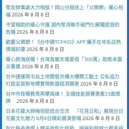
警友辦事處大力相挺！岡山分局送上「父親節」暖心祝
福
2026 年 8 月 8 日
守望相助的暖心守護 湖內警消聯手破門化解獨居翁的
危機
2026 年 8 月 8 日
歡慶父親節！《台中通TCPASS》APP 攜手在地名店熱
情端好康
2026 年 8 月 8 日
暖心跨海送暖！台灣首廟天壇豪捐「300萬」助熊本震
災重建
2026 年 8 月 8 日
台中捷運南屯站土地開發共構大樓開工動土 公私協力
打造宜居新地標實現軌道經濟願景
2026 年 8 月 8 日
台中市技職教育再攀高峰！ 全國技能競賽勇奪23面獎
牌
2026 年 8 月 8 日
日本花藝大師梅垣稔抵台交流 「花見日和」展現台日
花藝文化魅力 8月8日精彩展演登場
2026 年 8 月 8 日
彰化縣長參選人魏平政彰化造勢 喊福利超越六都承接