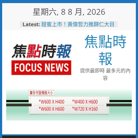
Skip
星期六, 8 8 月, 2026
to
content
Latest:
甜蜜上市！黃偉哲力推歸仁大目
釋迦，邀全民體驗採果樂兼做公
焦點時
益
臺鐵高雄機廠變身全台最大免費
樂園 陳其邁:保存百年產業記
報
憶！
「火車醫院」變身親子天堂！高
雄親子遊樂園開幕首日人潮爆棚
提供最即時 最多元的內
「高雄親子樂園」爆紅！全臺最
容
大免費園區首日吸三萬人朝聖
輕軌更突破4,000人次
起於無心成於熱愛 王貴嬋現代
水墨個展