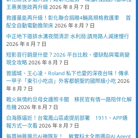
王惠美施政再升級
2026 年 8 月 7 日
救護量能再升級！彰化聯合捐贈4輛高規格救護車 首
配全自動電動擔架床
2026 年 8 月 7 日
中正地下道排水溝夜間清淤 水利局:請用路人減速慢行
2026 年 8 月 7 日
短影音行銷是什麼？2026 平台比較、優缺點與電商變
現全攻略
2026 年 8 月 7 日
曾國城、王心凌、Roland 私下也愛的深夜台味！傳承
一甲子「東引小吃店」外客都朝聖的國際級小吃
2026
年 8 月 7 日
戰火無情約旦母女護照卡關 移民官有情一路陪伴化解
危機
2026 年 8 月 7 日
白海豚逼近！台電鳳山區處提前部署 1911、APP通
報方式一次看
2026 年 8 月 7 日
每周抽籤展示AI神隊友！ 敏實科大全面邁向AI Agent