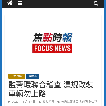
生活.消費
臺南市
監警環聯合稽查 違規改裝
車輛勿上路
,
2022 年 1 月 17 日
焦點時報
分局長邱顯良
監警環聯合稽