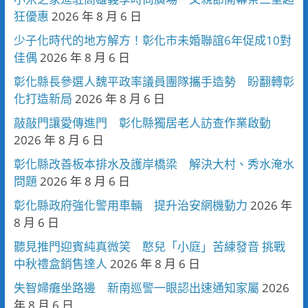
狂優惠
2026 年 8 月 6 日
少子化時代的地方解方！彰化市未婚聯誼6年促成10對
佳偶
2026 年 8 月 6 日
彰化縣長參選人魏平政率議員團隊攜手造勢 盼翻轉彰
化打造新局
2026 年 8 月 6 日
敲敲門讓愛傳進門 彰化縣獨居老人訪查作業啟動
2026 年 8 月 6 日
彰化縣改善板本排水及護岸橋梁 解決大村、秀水淹水
問題
2026 年 8 月 6 日
彰化縣政府強化警用車輛 提升治安網機動力
2026 年
8 月 6 日
聽見推門迎賓純真微笑 憨兒「小庭」苦練發音 挑戰
中秋禮盒銷售達人
2026 年 8 月 6 日
失智婦癱坐路邊 新南巡警一眼認出速通知家屬
2026
年 8 月 6 日