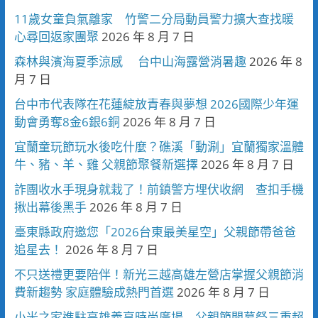
11歲女童負氣離家 竹警二分局動員警力擴大查找暖
心尋回返家團聚
2026 年 8 月 7 日
森林與濱海夏季涼感 台中山海露營消暑趣
2026 年 8
月 7 日
台中市代表隊在花蓮綻放青春與夢想 2026國際少年運
動會勇奪8金6銀6銅
2026 年 8 月 7 日
宜蘭童玩節玩水後吃什麼？礁溪「動涮」宜蘭獨家溫體
牛、豬、羊、雞 父親節聚餐新選擇
2026 年 8 月 7 日
詐團收水手現身就栽了！前鎮警方埋伏收網 查扣手機
揪出幕後黑手
2026 年 8 月 7 日
臺東縣政府邀您「2026台東最美星空」父親節帶爸爸
追星去！
2026 年 8 月 7 日
不只送禮更要陪伴！新光三越高雄左營店掌握父親節消
費新趨勢 家庭體驗成熱門首選
2026 年 8 月 7 日
小米之家進駐高雄義享時尚廣場 父親節開幕祭三重超