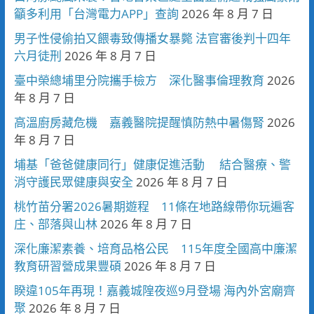
籲多利用「台灣電力APP」查詢
2026 年 8 月 7 日
男子性侵偷拍又餵毒致傳播女暴斃 法官審後判十四年
六月徒刑
2026 年 8 月 7 日
臺中榮總埔里分院攜手檢方 深化醫事倫理教育
2026
年 8 月 7 日
高溫廚房藏危機 嘉義醫院提醒慎防熱中暑傷腎
2026
年 8 月 7 日
埔基「爸爸健康同行」健康促進活動 結合醫療、警
消守護民眾健康與安全
2026 年 8 月 7 日
桃竹苗分署2026暑期遊程 11條在地路線帶你玩遍客
庄、部落與山林
2026 年 8 月 7 日
深化廉潔素養、培育品格公民 115年度全國高中廉潔
教育研習營成果豐碩
2026 年 8 月 7 日
睽違105年再現！嘉義城隍夜巡9月登場 海內外宮廟齊
聚
2026 年 8 月 7 日