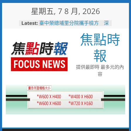
Skip
星期五, 7 8 月, 2026
to
content
Latest:
臺中榮總埔里分院攜手檢方 深
化醫事倫理教育
焦點時
「路不是你的」！騎士大鬧城鎮
韌性演習 前鎮警鐵腕攔停送辦
珍惜119報案專線資源 切勿無故
報
撥打或謊報案件
白海豚颱風來襲！台電台東區處
全面整備迎戰強風豪雨 籲多利
提供最即時 最多元的內
用「台灣電力APP」查詢
容
男子性侵偷拍又餵毒致傳播女暴
斃 法官審後判十四年六月徒刑