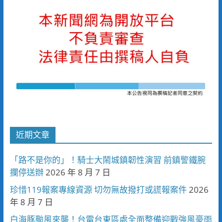
近期文章
「路不是你的」！騎士大鬧城鎮韌性演習 前鎮警鐵腕
攔停送辦
2026 年 8 月 7 日
珍惜119報案專線資源 切勿無故撥打或謊報案件
2026
年 8 月 7 日
白海豚颱風來襲！台電台東區處全面整備迎戰強風豪雨