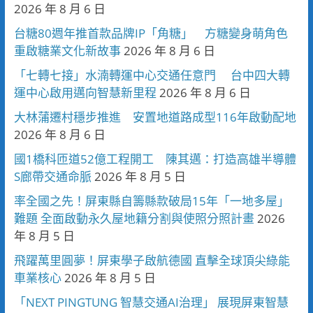
2026 年 8 月 6 日
台糖80週年推首款品牌IP「角糖」 方糖變身萌角色
重啟糖業文化新故事
2026 年 8 月 6 日
「七轉七接」水湳轉運中心交通任意門 台中四大轉
運中心啟用邁向智慧新里程
2026 年 8 月 6 日
大林蒲遷村穩步推進 安置地道路成型116年啟動配地
2026 年 8 月 6 日
國1橋科匝道52億工程開工 陳其邁：打造高雄半導體
S廊帶交通命脈
2026 年 8 月 5 日
率全國之先！屏東縣自籌縣款破局15年「一地多屋」
難題 全面啟動永久屋地籍分割與使照分照計畫
2026
年 8 月 5 日
飛躍萬里圓夢！屏東學子啟航德國 直擊全球頂尖綠能
車業核心
2026 年 8 月 5 日
「NEXT PINGTUNG 智慧交通AI治理」 展現屏東智慧