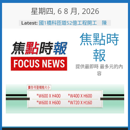
Skip
星期四, 6 8 月, 2026
to
content
Latest:
國1橋科匝道52億工程開工 陳
其邁：打造高雄半導體S廊帶交
焦點時
通命脈
高雄水利局推水保闖關活動 親
子健走學防災拿好禮
報
台糖80週年推首款品牌IP「角
糖」 方糖變身萌角色重啟糖業
文化新故事
提供最即時 最多元的內
「七轉七接」水湳轉運中心交通
容
任意門 台中四大轉運中心啟
用邁向智慧新里程
大林蒲遷村穩步推進 安置地道
路成型116年啟動配地