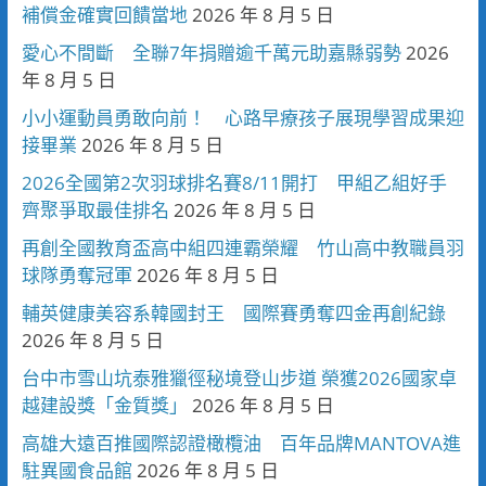
補償金確實回饋當地
2026 年 8 月 5 日
愛心不間斷 全聯7年捐贈逾千萬元助嘉縣弱勢
2026
年 8 月 5 日
小小運動員勇敢向前！ 心路早療孩子展現學習成果迎
接畢業
2026 年 8 月 5 日
2026全國第2次羽球排名賽8/11開打 甲組乙組好手
齊聚爭取最佳排名
2026 年 8 月 5 日
再創全國教育盃高中組四連霸榮耀 竹山高中教職員羽
球隊勇奪冠軍
2026 年 8 月 5 日
輔英健康美容系韓國封王 國際賽勇奪四金再創紀錄
2026 年 8 月 5 日
台中市雪山坑泰雅獵徑秘境登山步道 榮獲2026國家卓
越建設獎「金質獎」
2026 年 8 月 5 日
高雄大遠百推國際認證橄欖油 百年品牌MANTOVA進
駐異國食品館
2026 年 8 月 5 日