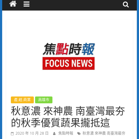
產.經.商業
高雄市
秋意濃 來神農 南臺灣最夯
的秋季優質蔬果攏抵這
2020 年 10 月 28 日
焦點時報
秋意濃 來神農 南臺灣最夯