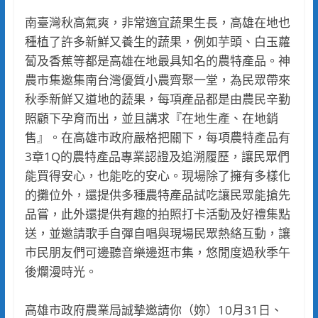
南臺灣秋高氣爽，非常適宜蔬果生長，高雄在地也
種植了許多新鮮又養生的蔬果，例如芋頭、白玉蘿
蔔及香蕉等都是高雄在地最具知名的農特產品。神
農市集邀集南台灣優質小農齊聚一堂，為民眾帶來
秋季新鮮又道地的蔬果，每項產品都是由農民辛勤
照顧下孕育而出，並且講求『在地生產、在地銷
售』。在高雄市政府嚴格把關下，每項農特產品有
3章1Q的農特產品專業認證及追溯履歷，讓民眾們
能買得安心，也能吃的安心。現場除了擁有多樣化
的攤位外，還提供多種農特產品試吃讓民眾能搶先
品嘗，此外還提供有趣的拍照打卡活動及好禮集點
送，並邀請歌手自彈自唱與現場民眾熱絡互動，讓
市民朋友們可邊聽音樂邊逛市集，悠閒度過秋季午
後爛漫時光。
高雄市政府農業局誠摯邀請你（妳）10月31日、