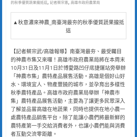
,
,
的秋季優質蔬果攏抵這
記者蔡宗憲
高雄市政府農業局
▲秋意濃來神農_南臺灣最夯的秋季優質蔬果攏抵
這
【記者蔡宗武/高雄報導】南臺灣最夯、最受矚目
的神農市集又來囉！高雄市政府農業局將在本周末
10月31日及11月1日於博愛路凹仔底捷運站旁舉辦
「神農市集」農特產品展售活動。高雄是個好山好
水、環境宜人、物產豐饒的城市，並孕育出多樣性
秋季農特產品。高雄市政府農業局舉辦「神農市
集」農特產品展售活動，主要為了讓更多民眾深入
了解並品嘗高雄在地蔬果，同時也提供在地小農一
處農特產品銷售平台，除了能讓小農們將最新鮮的
農特產第一手交給消費者外，也讓小農們能與消費
者互動交流零距離。