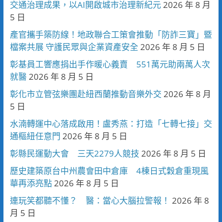
交通治理成果，以AI開啟城市治理新紀元
2026 年 8 月
5 日
產官攜手築防線！地政聯合工策會推動「防詐三寶」暨
檔案共展 守護民眾與企業資產安全
2026 年 8 月 5 日
彰基員工響應捐出手作暖心義賣 551萬元助兩萬人次
就醫
2026 年 8 月 5 日
彰化市立管弦樂團赴紐西蘭推動音樂外交
2026 年 8 月
5 日
水湳轉運中心落成啟用！盧秀燕：打造「七轉七接」交
通樞紐任意門
2026 年 8 月 5 日
彰縣民運動大會 三天2279人競技
2026 年 8 月 5 日
歷史建築原台中州農會田中倉庫 4棟日式穀倉重現風
華再添亮點
2026 年 8 月 5 日
連玩笑都聽不懂？ 醫：當心大腦拉警報！
2026 年 8
月 5 日