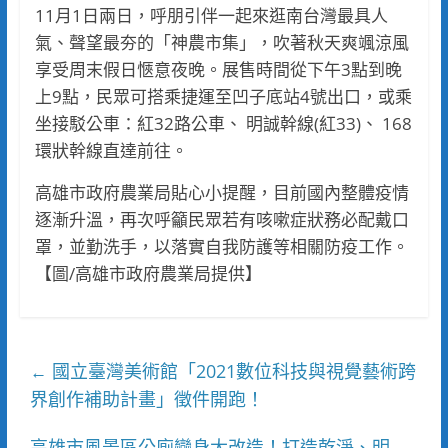
11月1日兩日，呼朋引伴一起來逛南台灣最具人
氣、聲望最夯的「神農市集」，吹著秋天爽颯涼風
享受周末假日愜意夜晚。展售時間從下午3點到晚
上9點，民眾可搭乘捷運至凹子底站4號出口，或乘
坐接駁公車：紅32路公車、 明誠幹線(紅33)、 168
環狀幹線直達前往。
高雄市政府農業局貼心小提醒，目前國內整體疫情
逐漸升溫，再次呼籲民眾若有咳嗽症狀務必配戴口
罩，並勤洗手，以落實自我防護等相關防疫工作。
【圖/高雄市政府農業局提供】
國立臺灣美術館「2021數位科技與視覺藝術跨
←
界創作補助計畫」徵件開跑！
高雄市風景區公廁變身大改造！打造乾淨、明