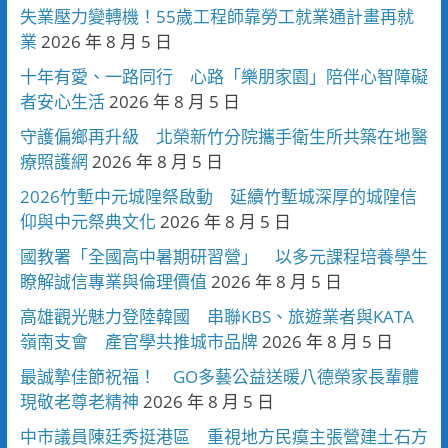
失業壓力變轉機！55歲工程師靠勞工就業通計畫再就
業
2026 年 8 月 5 日
十年有愛、一路同行 心路「樂朋家園」陪伴心智障礙
者安心生活
2026 年 8 月 5 日
守護偏鄉再升級 北榮新竹分院攜手衛生所共築在地醫
療照護網
2026 年 8 月 5 日
2026竹塹中元城隍祭啟動 延續竹塹城深厚的城隍信
仰與中元祭典文化
2026 年 8 月 5 日
國教署「全國高中暑期研習營」 以多元課程培養學生
瞭解誠信專業與倫理價值
2026 年 8 月 5 日
高雄觀光魅力登陸韓國 串聯KBS、旅遊業者與KATA
嶺南支會 產官學共推城市品牌
2026 年 8 月 5 日
最誠摯佳節祝福！ GO多藝公益送暖八德榮家長輩體
現敬老尊老精神
2026 年 8 月 5 日
中市議員陳廷秀挺港區 重視地方民瘼主張營建土石方