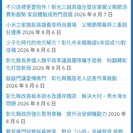
不只送禮更要陪伴！新光三越高雄左營店掌握父親節消
費新趨勢 家庭體驗成熱門首選
2026 年 8 月 7 日
小米之家進駐高雄義享時尚廣場 父親節開幕祭三重超
狂優惠
2026 年 8 月 6 日
少子化時代的地方解方！彰化市未婚聯誼6年促成10對
佳偶
2026 年 8 月 6 日
彰化縣長參選人魏平政率議員團隊攜手造勢 盼翻轉彰
化打造新局
2026 年 8 月 6 日
敲敲門讓愛傳進門 彰化縣獨居老人訪查作業啟動
2026 年 8 月 6 日
彰化縣改善板本排水及護岸橋梁 解決大村、秀水淹水
問題
2026 年 8 月 6 日
彰化縣政府強化警用車輛 提升治安網機動力
2026 年
8 月 6 日
聽見推門迎賓純真微笑 憨兒「小庭」苦練發音 挑戰