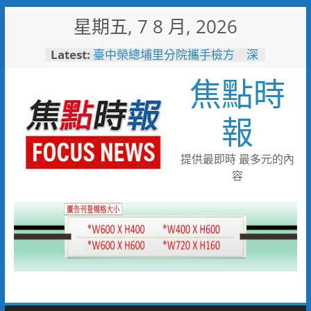
Skip
星期五, 7 8 月, 2026
to
content
Latest:
臺中榮總埔里分院攜手檢方 深
化醫事倫理教育
焦點時
「路不是你的」！騎士大鬧城鎮
韌性演習 前鎮警鐵腕攔停送辦
珍惜119報案專線資源 切勿無故
報
撥打或謊報案件
白海豚颱風來襲！台電台東區處
全面整備迎戰強風豪雨 籲多利
提供最即時 最多元的內
用「台灣電力APP」查詢
容
男子性侵偷拍又餵毒致傳播女暴
斃 法官審後判十四年六月徒刑