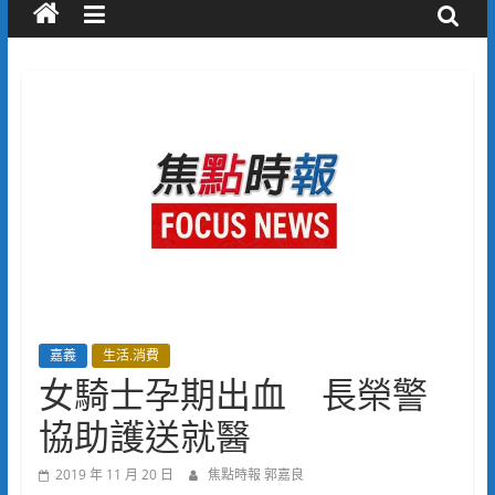
嘉義
生活.消費
女騎士孕期出血 長榮警
協助護送就醫
2019 年 11 月 20 日
焦點時報 郭嘉良