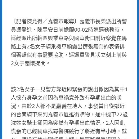
〔記者陳允得／嘉義市報導〕嘉義市長榮派出所警
員馮登進、陳昱安日前擔服00-02時巡邏勤務時，
巡經派出所轄區興業東路與國華街口附近察覺在馬
路上有2名女子騎乘機車顯露出慌張無奈的表情徘
徊著疑似有事需要協助，巡邏員警見狀立刻上前與
2女子關懷提問。
該2名女子一見警方靠近即緊張的說出係因為其中1
人懷有身孕之前因為車禍意外致有孕期出血的狀
況，由於2人都不是嘉義在地人，事發當日從鄰近
的台南騎車來到嘉義市區逛街購物，途中機車22歲
沈姓女騎士卻因為突然有孕期出血情況，2人因此
慌張的已經騎車找尋醫院繞行了將近有半小時，就