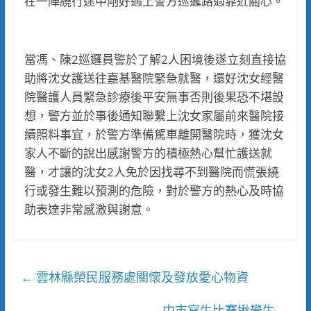
在一陣繞行途中剛好遇上警方巡邏路過靠近關心。
當馮、陳2巡邏員警於了解2人困境後遂立刻直接協
助將沈女護送往嘉基醫院緊急就醫，還好沈女經醫
院醫護人員緊急診療後平安無事否則後果恐不堪設
想，警方並於事後通知聯繫上沈女家屬前來醫院接
續照料事宜，於警方準備駕車離開醫院時，獲沈女
家人不斷的說出感謝警方的積極熱心幫忙護送就
醫，才讓的沈女2人免於因找尋不到醫院而慌張繞
行或發生難以預測的危險，對於警方的熱心及時協
助表達非常感激與謝意。
雲林縣榮民服務處關懷及發放愛心物資
←
中市寫生比賽揪學生
→