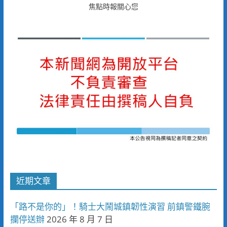
焦點時報關心您
近期文章
「路不是你的」！騎士大鬧城鎮韌性演習 前鎮警鐵腕
攔停送辦
2026 年 8 月 7 日