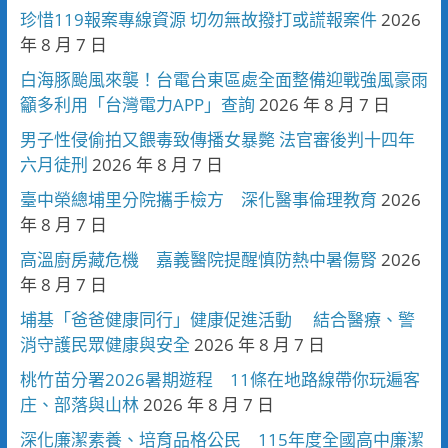
珍惜119報案專線資源 切勿無故撥打或謊報案件
2026
年 8 月 7 日
白海豚颱風來襲！台電台東區處全面整備迎戰強風豪雨
籲多利用「台灣電力APP」查詢
2026 年 8 月 7 日
男子性侵偷拍又餵毒致傳播女暴斃 法官審後判十四年
六月徒刑
2026 年 8 月 7 日
臺中榮總埔里分院攜手檢方 深化醫事倫理教育
2026
年 8 月 7 日
高溫廚房藏危機 嘉義醫院提醒慎防熱中暑傷腎
2026
年 8 月 7 日
埔基「爸爸健康同行」健康促進活動 結合醫療、警
消守護民眾健康與安全
2026 年 8 月 7 日
桃竹苗分署2026暑期遊程 11條在地路線帶你玩遍客
庄、部落與山林
2026 年 8 月 7 日
深化廉潔素養、培育品格公民 115年度全國高中廉潔