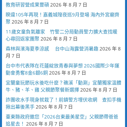
教育研習營成果豐碩
2026 年 8 月 7 日
睽違105年再現！嘉義城隍夜巡9月登場 海內外宮廟齊
聚
2026 年 8 月 7 日
11歲女童負氣離家 竹警二分局動員警力擴大查找暖
心尋回返家團聚
2026 年 8 月 7 日
森林與濱海夏季涼感 台中山海露營消暑趣
2026 年 8
月 7 日
台中市代表隊在花蓮綻放青春與夢想 2026國際少年運
動會勇奪8金6銀6銅
2026 年 8 月 7 日
宜蘭童玩節玩水後吃什麼？礁溪「動涮」宜蘭獨家溫體
牛、豬、羊、雞 父親節聚餐新選擇
2026 年 8 月 7 日
詐團收水手現身就栽了！前鎮警方埋伏收網 查扣手機
揪出幕後黑手
2026 年 8 月 7 日
臺東縣政府邀您「2026台東最美星空」父親節帶爸爸
追星去！
2026 年 8 月 7 日