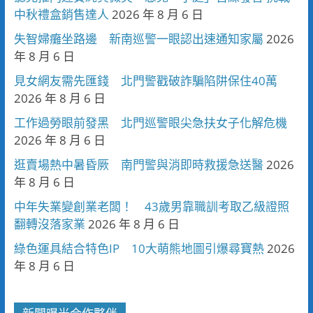
中秋禮盒銷售達人
2026 年 8 月 6 日
失智婦癱坐路邊 新南巡警一眼認出速通知家屬
2026
年 8 月 6 日
見女網友需先匯錢 北門警戳破詐騙陷阱保住40萬
2026 年 8 月 6 日
工作過勞眼前發黑 北門巡警眼尖急扶女子化解危機
2026 年 8 月 6 日
逛賣場熱中暑昏厥 南門警與消即時救援急送醫
2026
年 8 月 6 日
中年失業變創業老闆！ 43歲男靠職訓考取乙級證照
翻轉沒落家業
2026 年 8 月 6 日
綠色運具結合特色IP 10大萌熊地圖引爆尋寶熱
2026
年 8 月 6 日