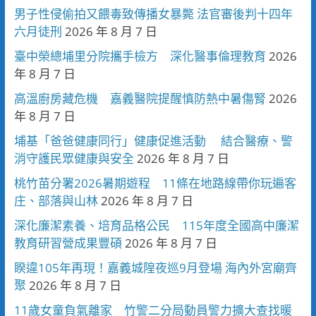
男子性侵偷拍又餵毒致傳播女暴斃 法官審後判十四年
六月徒刑
2026 年 8 月 7 日
臺中榮總埔里分院攜手檢方 深化醫事倫理教育
2026
年 8 月 7 日
高溫廚房藏危機 嘉義醫院提醒慎防熱中暑傷腎
2026
年 8 月 7 日
埔基「爸爸健康同行」健康促進活動 結合醫療、警
消守護民眾健康與安全
2026 年 8 月 7 日
桃竹苗分署2026暑期遊程 11條在地路線帶你玩遍客
庄、部落與山林
2026 年 8 月 7 日
深化廉潔素養、培育品格公民 115年度全國高中廉潔
教育研習營成果豐碩
2026 年 8 月 7 日
睽違105年再現！嘉義城隍夜巡9月登場 海內外宮廟齊
聚
2026 年 8 月 7 日
11歲女童負氣離家 竹警二分局動員警力擴大查找暖