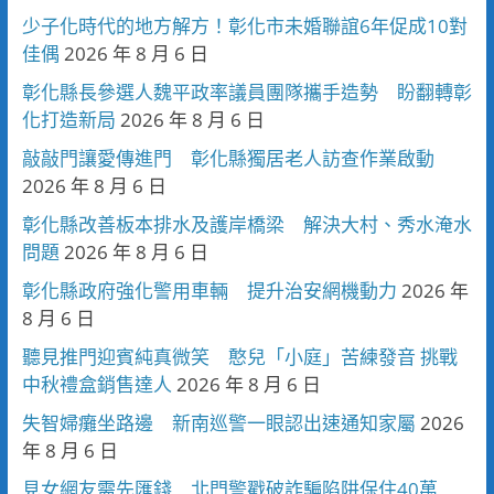
少子化時代的地方解方！彰化市未婚聯誼6年促成10對
佳偶
2026 年 8 月 6 日
彰化縣長參選人魏平政率議員團隊攜手造勢 盼翻轉彰
化打造新局
2026 年 8 月 6 日
敲敲門讓愛傳進門 彰化縣獨居老人訪查作業啟動
2026 年 8 月 6 日
彰化縣改善板本排水及護岸橋梁 解決大村、秀水淹水
問題
2026 年 8 月 6 日
彰化縣政府強化警用車輛 提升治安網機動力
2026 年
8 月 6 日
聽見推門迎賓純真微笑 憨兒「小庭」苦練發音 挑戰
中秋禮盒銷售達人
2026 年 8 月 6 日
失智婦癱坐路邊 新南巡警一眼認出速通知家屬
2026
年 8 月 6 日
見女網友需先匯錢 北門警戳破詐騙陷阱保住40萬