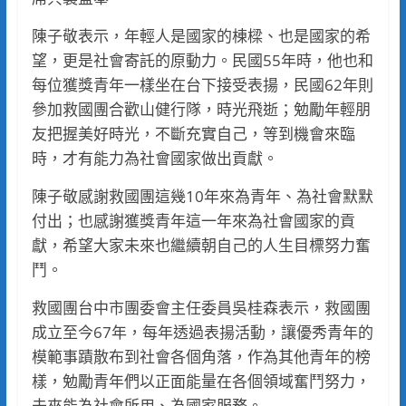
陳子敬表示，年輕人是國家的棟樑、也是國家的希
望，更是社會寄託的原動力。民國55年時，他也和
每位獲獎青年一樣坐在台下接受表揚，民國62年則
參加救國團合歡山健行隊，時光飛逝；勉勵年輕朋
友把握美好時光，不斷充實自己，等到機會來臨
時，才有能力為社會國家做出貢獻。
陳子敬感謝救國團這幾10年來為青年、為社會默默
付出；也感謝獲獎青年這一年來為社會國家的貢
獻，希望大家未來也繼續朝自己的人生目標努力奮
鬥。
救國團台中市團委會主任委員吳桂森表示，救國團
成立至今67年，每年透過表揚活動，讓優秀青年的
模範事蹟散布到社會各個角落，作為其他青年的榜
樣，勉勵青年們以正面能量在各個領域奮鬥努力，
未來能為社會所用、為國家服務。