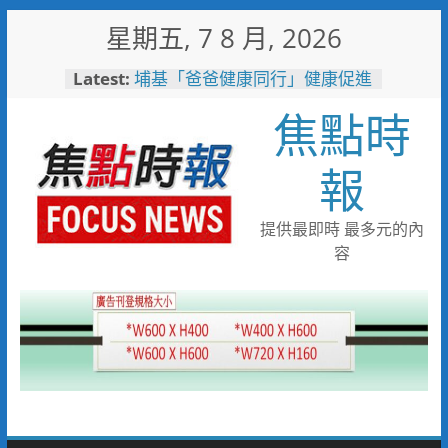
Skip
星期五, 7 8 月, 2026
to
content
Latest:
埔基「爸爸健康同行」健康促進
活動 結合醫療、警消守護民
焦點時
眾健康與安全
白海豚颱風來襲！台電台東區處
全面整備迎戰強風豪雨 籲多利
報
用「台灣電力APP」查詢
男子性侵偷拍又餵毒致傳播女暴
斃 法官審後判十四年六月徒刑
提供最即時 最多元的內
臺中榮總埔里分院攜手檢方 深
容
化醫事倫理教育
高溫廚房藏危機 嘉義醫院提醒
慎防熱中暑傷腎