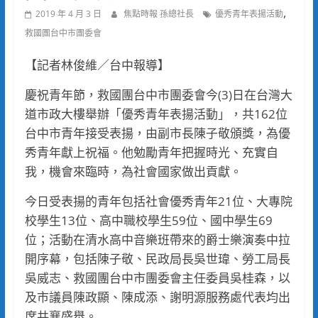
,
2019 年 4 月 3 日
焦點時報 孫總社長
優秀青年表揚活動
救國團台中市團委會
【記者林俊維／台中報導】
慶祝青年節，救國團台中市團委會今(3)日在台灣大
道市政大樓舉辦「優秀青年表揚活動」，共162位
台中市青年接受表揚，由副市長陳子敬頒獎，為優
秀青年獻上祝福。他勉勵青年把握時光、充實自
我，機會來臨時，為社會國家做出貢獻。
今日受表揚的青年包括社會優秀青年21位、大專院
校學生13位、高中職校學生59位、國中學生69
位；活動在清水高中音樂班帶來的爵士樂演奏中拉
開序幕，包括陳子敬、民政局長吳世瑋、勞工局長
吳威志、救國團台中市團委會主任委員吳桂森，以
及市議員陳政顯、陳成添、謝明源服務處代表均出
席共襄盛舉。