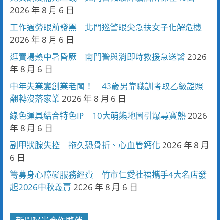
2026 年 8 月 6 日
工作過勞眼前發黑 北門巡警眼尖急扶女子化解危機
2026 年 8 月 6 日
逛賣場熱中暑昏厥 南門警與消即時救援急送醫
2026
年 8 月 6 日
中年失業變創業老闆！ 43歲男靠職訓考取乙級證照
翻轉沒落家業
2026 年 8 月 6 日
綠色運具結合特色IP 10大萌熊地圖引爆尋寶熱
2026
年 8 月 6 日
副甲狀腺失控 拖久恐骨折、心血管鈣化
2026 年 8 月
6 日
籌募身心障礙服務經費 竹市仁愛社福攜手4大名店發
起2026中秋義賣
2026 年 8 月 6 日