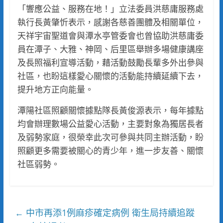
「響應公益、服務在地！」立法委員洪慈庸服務處
執行長黃肇忻表示，感謝各慈善團體及相關單位，
天祥宇宙聖道會與潭水亭管委會也曾協助洪慈庸委
員在潭子、大雅、神岡、后里區舉辦多場健康講座
及長照福利宣導活動，藉活動鼓勵長輩多外出參與
社區，也盼這樣愛心關懷的活動能持續延續下去，
提升地方正向能量。
潭陽社區照顧關懷據點隊長黃俊源表示，每年據點
均會辦理數場公益愛心活動，主要對象為獨居長者
及弱勢家庭，很榮幸此次可參與共同主辦活動，盼
照顧更多需要被關心的青少年，進一步友善、關懷
社區弱勢。
中市再添1例麻疹確定病例 衛生局持續追蹤
←