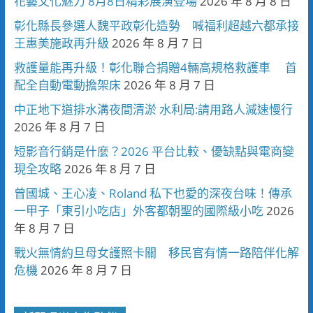
花藝文化魅力 8月8日精彩展演登場
2026 年 8 月 8 日
彰化縣長參選人魏平政彰化造勢 喊福利超越六都承接
王惠美施政再升級
2026 年 8 月 7 日
救護量能再升級！彰化聯合捐贈4輛高規格救護車 首
配全自動電動擔架床
2026 年 8 月 7 日
中正地下道排水溝夜間清淤 水利局:請用路人減速慢行
2026 年 8 月 7 日
短影音行銷是什麼？2026 平台比較、優缺點與電商變
現全攻略
2026 年 8 月 7 日
曾國城、王心凌、Roland 私下也愛的深夜台味！傳承
一甲子「東引小吃店」外客都朝聖的國際級小吃
2026
年 8 月 7 日
戰火無情約旦母女護照卡關 移民官有情一路陪伴化解
危機
2026 年 8 月 7 日