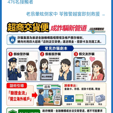
476名接觸者
老翁暈眩倒家中 苓雅警越窗即刻救援
→