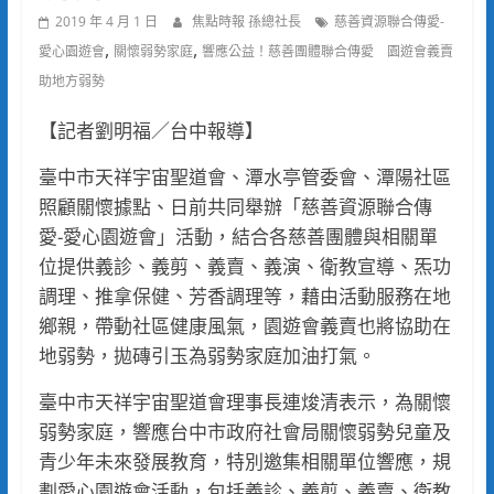
2019 年 4 月 1 日
焦點時報 孫總社長
慈善資源聯合傳愛-
,
,
愛心園遊會
關懷弱勢家庭
響應公益！慈善團體聯合傳愛 園遊會義賣
助地方弱勢
【記者劉明福／台中報導】
臺中市天祥宇宙聖道會、潭水亭管委會、潭陽社區
照顧關懷據點、日前共同舉辦「慈善資源聯合傳
愛-愛心園遊會」活動，結合各慈善團體與相關單
位提供義診、義剪、義賣、義演、衛教宣導、炁功
調理、推拿保健、芳香調理等，藉由活動服務在地
鄉親，帶動社區健康風氣，園遊會義賣也將協助在
地弱勢，拋磚引玉為弱勢家庭加油打氣。
臺中市天祥宇宙聖道會理事長連焌清表示，為關懷
弱勢家庭，響應台中市政府社會局關懷弱勢兒童及
青少年未來發展教育，特別邀集相關單位響應，規
劃愛心園遊會活動，包括義診、義剪、義賣、衛教