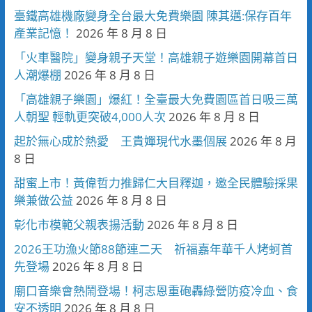
臺鐵高雄機廠變身全台最大免費樂園 陳其邁:保存百年
產業記憶！
2026 年 8 月 8 日
「火車醫院」變身親子天堂！高雄親子遊樂園開幕首日
人潮爆棚
2026 年 8 月 8 日
「高雄親子樂園」爆紅！全臺最大免費園區首日吸三萬
人朝聖 輕軌更突破4,000人次
2026 年 8 月 8 日
起於無心成於熱愛 王貴嬋現代水墨個展
2026 年 8 月
8 日
甜蜜上市！黃偉哲力推歸仁大目釋迦，邀全民體驗採果
樂兼做公益
2026 年 8 月 8 日
彰化市模範父親表揚活動
2026 年 8 月 8 日
2026王功漁火節88節連二天 祈福嘉年華千人烤蚵首
先登場
2026 年 8 月 8 日
廟口音樂會熱鬧登場！柯志恩重砲轟綠營防疫冷血、食
安不透明
2026 年 8 月 8 日