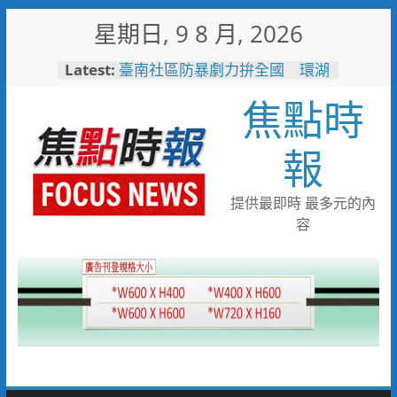
Skip
星期日, 9 8 月, 2026
to
content
Latest:
臺南社區防暴劇力拚全國 環湖
社區奪季軍、民榮社區獲佳作
焦點時
搭台灣好行低碳暢玩小琉球！大
鵬灣管理處推出暑假好康
高雄4,599件作品傳遞拒毒信
報
念 「2026港都反毒盃」用畫
筆打造兒童防毒力
498位大專青年返鄉 彰化暑期
提供最即時 最多元的內
工讀營隊結業
容
彰化縣運會6項10人破大會紀錄