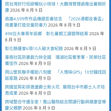
搭台灣好行低碳暢玩小琉球！大鵬灣管理處推出暑假好
康
2026 年 8 月 9 日
高雄4,599件作品傳遞拒毒信念 「2026港都反毒盃」
用畫筆打造兒童防毒力
2026 年 8 月 9 日
498位大專青年返鄉 彰化暑期工讀營隊結業
2026 年
8 月 9 日
彰化縣運會6項10人破大會紀錄
2026 年 8 月 9 日
臺南社區防暴劇力拚全國 環湖社區奪季軍、民榮社區
獲佳作
2026 年 8 月 9 日
岡山警民聯手暖助八旬嬤 「人情味GPS」10分鐘找回
返家路
2026 年 8 月 9 日
跨國並肩彩排激盪爵士新火花 展現台中市爵士人才培
育成果
2026 年 8 月 9 日
跨域整合守護全家！鳳山醫院結合閱讀行動與健康宣導
慶父親節
2026 年 8 月 9 日