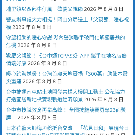
埔里鎮以西部牛仔風 歡慶父親節
2026 年 8 月 8 日
警友辦事處大力相挺！岡山分局送上「父親節」暖心祝
福
2026 年 8 月 8 日
守望相助的暖心守護 湖內警消聯手破門化解獨居翁的
危機
2026 年 8 月 8 日
歡慶父親節！《台中通TCPASS》APP 攜手在地名店熱
情端好康
2026 年 8 月 8 日
暖心跨海送暖！台灣首廟天壇豪捐「300萬」助熊本震
災重建
2026 年 8 月 8 日
台中捷運南屯站土地開發共構大樓開工動土 公私協力
打造宜居新地標實現軌道經濟願景
2026 年 8 月 8 日
台中市技職教育再攀高峰！ 全國技能競賽勇奪23面獎
牌
2026 年 8 月 8 日
日本花藝大師梅垣稔抵台交流 「花見日和」展現台日